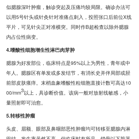
似腮腺深叶肿瘤，触诊突起及压痛均较局限。确诊办法可
以用5号针头或针灸针对准痛点刺入，投照张口后前位X线
平片，可见针尖正对准横突。同时作B超检查以除外腮腺
内占位性病变。
4.嗜酸性细胞增生性淋巴肉芽肿
腮腺为好发部位，临床特点是95%以上为男性，青年或中
年人。腮腺区有单发或多发结节，有消长史并伴局部或胫
前部皮肤瘙痒。末梢血象嗜酸性粒细胞直接计数可高达10
3
00/mm
以上，具诊断价值。该病一般对放射线敏感，小
量照射即可治愈。
5.转移性肿瘤
头皮、眉额、眼部及鼻咽部恶性肿瘤均可转移至腮腺内淋
巴结。发生率虽然不高，但临床时有所见。锁骨以下脏器