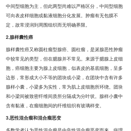
中间型细胞为主，但此两型尚难以严格区分，中间型细胞
可向表皮样细胞或黏液细胞分化发展。肿瘤有无包膜不
定，故常浸润到周围组织而无明确界限。
2.腺样囊性癌
腺样囊性癌又称圆柱瘤型腺癌、圆柱瘤，是涎腺恶性肿瘤
中较常见的类型，但在腮腺并不常见。来源于腮腺上皮细
胞，癌细胞主要为腺上皮细胞，似表皮的基底细胞，呈多
边形，常形成大小不等的团块或小梁，在团块中含有许多
腺样小囊，小梁多为实性，常为肌上皮细胞所环绕。团块
和小梁间被致密纤维间质所分隔成为分叶状。腺样小囊中
含有黏液，在瘤细胞间的纤维组织有玻璃样变。
3.恶性混合瘤和混合瘤恶变
多数学者认为恶性混合瘤是由良性混合瘤恶变而来，病理