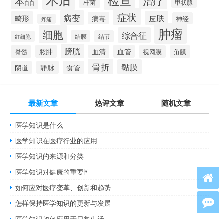
检查
治疗
本品
杆菌
甲状腺
症状
病变
皮肤
畸形
病毒
神经
疼痛
肿瘤
细胞
综合征
结膜
结节
红细胞
膀胱
脓肿
血清
血管
脊髓
视网膜
角膜
骨折
黏膜
静脉
食管
阴道
最新文章
热评文章
随机文章
医学知识是什么
医学知识在医疗行业的应用
医学知识的来源和分类
医学知识对健康的重要性
如何应对医疗变革、创新和趋势
怎样保持医学知识的更新与发展
医学知识如何应用于日常生活