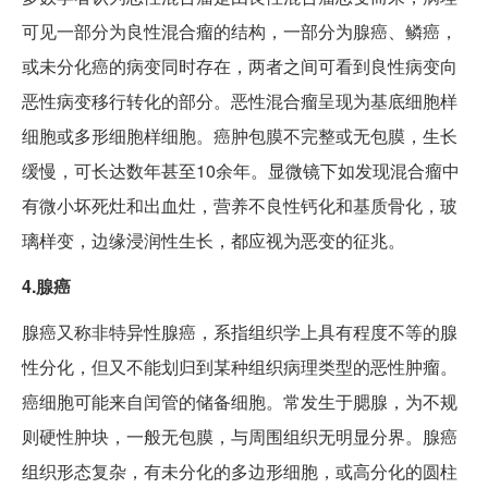
可见一部分为良性混合瘤的结构，一部分为腺癌、鳞癌，
或未分化癌的病变同时存在，两者之间可看到良性病变向
恶性病变移行转化的部分。恶性混合瘤呈现为基底细胞样
细胞或多形细胞样细胞。癌肿包膜不完整或无包膜，生长
缓慢，可长达数年甚至10余年。显微镜下如发现混合瘤中
有微小坏死灶和出血灶，营养不良性钙化和基质骨化，玻
璃样变，边缘浸润性生长，都应视为恶变的征兆。
4.腺癌
腺癌又称非特异性腺癌，系指组织学上具有程度不等的腺
性分化，但又不能划归到某种组织病理类型的恶性肿瘤。
癌细胞可能来自闰管的储备细胞。常发生于腮腺，为不规
则硬性肿块，一般无包膜，与周围组织无明显分界。腺癌
组织形态复杂，有未分化的多边形细胞，或高分化的圆柱