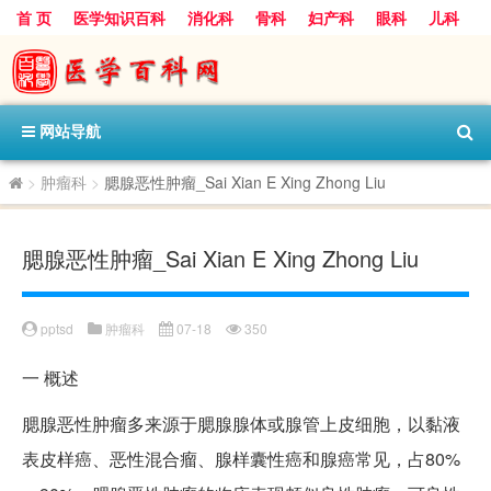
首 页
医学知识百科
消化科
骨科
妇产科
眼科
儿科
心血管病科
呼吸科
神经科
皮肤科
医技科室
保健科
内分泌科
口腔科
网站导航
>
肿瘤科
>
腮腺恶性肿瘤_Sai Xian E Xing Zhong Liu
腮腺恶性肿瘤_Sai Xian E Xing Zhong Liu
pptsd
肿瘤科
07-18
350
一
概述
腮腺恶性肿瘤多来源于腮腺腺体或腺管上皮细胞，以黏液
表皮样癌、恶性混合瘤、腺样囊性癌和腺癌常见，占80%