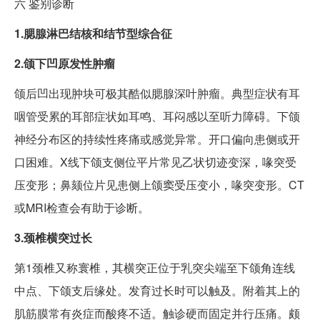
六
鉴别诊断
1.腮腺淋巴结核和结节型综合征
2.颌下凹原发性肿瘤
颌后凹出现肿块可极其酷似腮腺深叶肿瘤。典型症状有耳
咽管受累的耳部症状如耳鸣、耳闷感以至听力障碍。下颌
神经分布区的持续性疼痛或感觉异常。开口偏向患侧或开
口困难。X线下颌支侧位平片常见乙状切迹变深，喙突受
压变形；鼻颏位片见患侧上颌窦受压变小，喙突变形。CT
或MRI检查会有助于诊断。
3.颈椎横突过长
第1颈椎又称寰椎，其横突正位于乳突尖端至下颌角连线
中点、下颌支后缘处。发育过长时可以触及。附着其上的
肌筋膜常有炎症而酸疼不适。触诊硬而固定并行压痛。颇