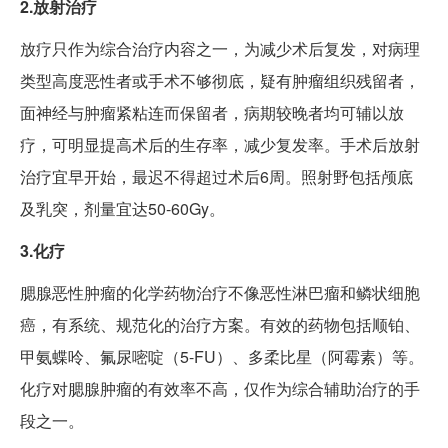
2.放射治疗
放疗只作为综合治疗内容之一，为减少术后复发，对病理
类型高度恶性者或手术不够彻底，疑有肿瘤组织残留者，
面神经与肿瘤紧粘连而保留者，病期较晚者均可辅以放
疗，可明显提高术后的生存率，减少复发率。手术后放射
治疗宜早开始，最迟不得超过术后6周。照射野包括颅底
及乳突，剂量宜达50-60Gy。
3.化疗
腮腺恶性肿瘤的化学药物治疗不像恶性淋巴瘤和鳞状细胞
癌，有系统、规范化的治疗方案。有效的药物包括顺铂、
甲氨蝶呤、氟尿嘧啶（5-FU）、多柔比星（阿霉素）等。
化疗对腮腺肿瘤的有效率不高，仅作为综合辅助治疗的手
段之一。