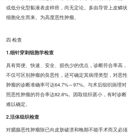
或低分化型黏液表皮样癌，尚无定论。多由导管上皮鳞状
细胞化生而来。为高度恶性肿瘤。
四
检查
1.细针穿刺细胞学检查
具有简便、快速、安全、损伤少的优点，诊断符合率高，
不仅可区别肿瘤的良恶性，还可确定其病理类型，对恶性
肿瘤的诊断准确率可达64.7%～97%。与术后组织病理对
照恶性肿瘤的符合率达82.8%。因取组织甚小，有时诊断
难以确定。
2.活体组织检查
对腮腺恶性肿瘤除已向皮肤破溃和晚期不能手术而又必须