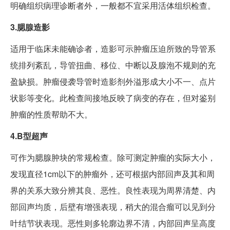
明确组织病理诊断者外，一般都不宜采用活体组织检查。
3.腮腺造影
适用于临床未能确诊者，造影可示肿瘤压迫所致的导管系
统排列紊乱，导管扭曲、移位、中断以及腺泡不规则的充
盈缺损。肿瘤侵袭导管时造影剂外溢形成大小不一、点片
状影等变化。此检查间接地反映了病变的存在，但对鉴别
肿瘤的性质帮助不大。
4.B型超声
可作为腮腺肿块的常规检查。除可测定肿瘤的实际大小，
发现直径1cm以下的肿瘤外，还可根据内部回声及其和周
界的关系大致分辨其良、恶性。良性表现为周界清楚、内
部回声均质，后壁有增强表现，稍大的混合瘤可以见到分
叶结节状表现。恶性则多轮廓边界不清，内部回声呈高度