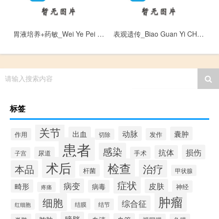
胃液培养+药敏_Wei Ye Pei Yang + Yao Min
表观遗传_Biao Guan Yi CHuan
请输入搜索内容
标签
关节
动脉
出血
囊肿
作用
发作
切除
患者
感染
损伤
抗体
尿道
手术
子宫
术后
检查
治疗
本品
杆菌
甲状腺
症状
病变
皮肤
畸形
病毒
神经
疼痛
肿瘤
细胞
综合征
结膜
结节
红细胞