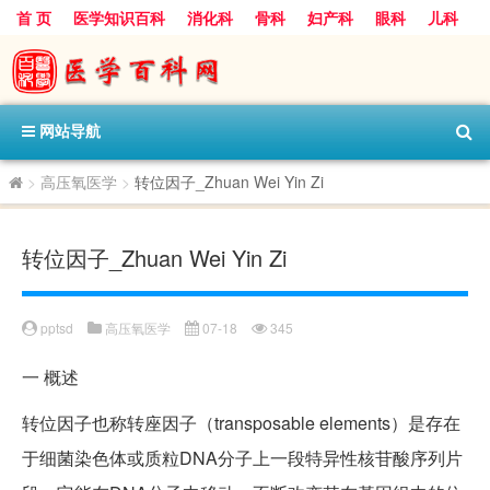
首 页
医学知识百科
消化科
骨科
妇产科
眼科
儿科
心血管病科
呼吸科
神经科
皮肤科
医技科室
保健科
内分泌科
口腔科
网站导航
>
高压氧医学
>
转位因子_Zhuan Wei Yin Zi
转位因子_Zhuan Wei Yin Zi
pptsd
高压氧医学
07-18
345
一
概述
转位因子也称转座因子（transposable elements）是存在
于细菌染色体或质粒DNA分子上一段特异性核苷酸序列片