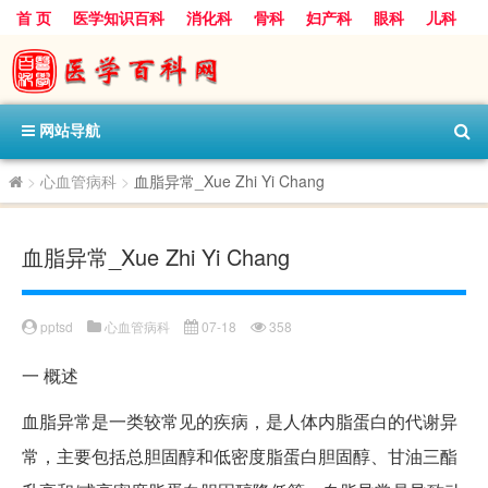
首 页
医学知识百科
消化科
骨科
妇产科
眼科
儿科
心血管病科
呼吸科
神经科
皮肤科
医技科室
保健科
内分泌科
口腔科
网站导航
>
心血管病科
>
血脂异常_Xue Zhi Yi Chang
血脂异常_Xue Zhi Yi Chang
pptsd
心血管病科
07-18
358
一
概述
血脂异常是一类较常见的疾病，是人体内脂蛋白的代谢异
常，主要包括总胆固醇和低密度脂蛋白胆固醇、甘油三酯