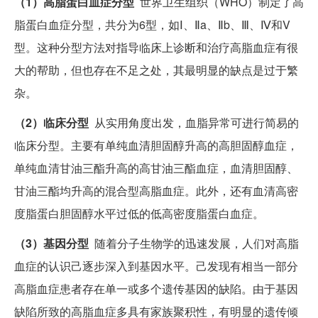
（1）高脂蛋白血症分型
世界卫生组织（WHO）制定了高
脂蛋白血症分型，共分为6型，如Ⅰ、Ⅱa、Ⅱb、Ⅲ、Ⅳ和V
型。这种分型方法对指导临床上诊断和治疗高脂血症有很
大的帮助，但也存在不足之处，其最明显的缺点是过于繁
杂。
（2）临床分型
从实用角度出发，血脂异常可进行简易的
临床分型。主要有单纯血清胆固醇升高的高胆固醇血症，
单纯血清甘油三酯升高的高甘油三酯血症，血清胆固醇、
甘油三酯均升高的混合型高脂血症。此外，还有血清高密
度脂蛋白胆固醇水平过低的低高密度脂蛋白血症。
（3）基因分型
随着分子生物学的迅速发展，人们对高脂
血症的认识己逐步深入到基因水平。己发现有相当一部分
高脂血症患者存在单一或多个遗传基因的缺陷。由于基因
缺陷所致的高脂血症多具有家族聚积性，有明显的遗传倾