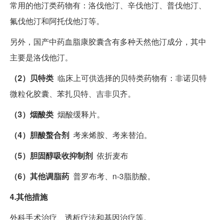
常用的他汀类药物有：洛伐他汀、辛伐他汀、普伐他汀、
氟伐他汀和阿托伐他汀等。
另外，国产中药血脂康胶囊含有多种天然他汀成分，其中
主要是洛伐他汀。
（2）贝特类
临床上可供选择的贝特类药物有：非诺贝特
微粒化胶囊、苯扎贝特、吉非贝齐。
（3）烟酸类
烟酸缓释片。
（4）胆酸螯合剂
考来烯胺、考来替泊。
（5）胆固醇吸收抑制剂
依折麦布
（6）其他调脂药
普罗布考、n-3脂肪酸。
4.其他措施
外科手术治疗、透析疗法和基因治疗等。