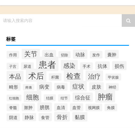
请输入搜索内容
标签
关节
动脉
出血
囊肿
作用
发作
切除
患者
感染
损伤
抗体
尿道
手术
子宫
术后
检查
治疗
本品
杆菌
甲状腺
症状
病变
皮肤
畸形
病毒
神经
疼痛
肿瘤
细胞
综合征
结膜
结节
红细胞
膀胱
脓肿
血清
血管
脊髓
视网膜
角膜
骨折
黏膜
静脉
食管
阴道