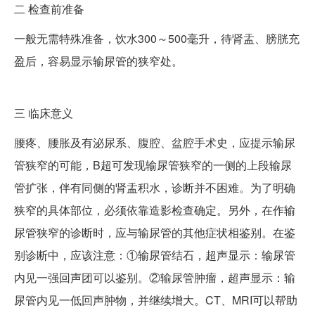
二
检查前准备
一般无需特殊准备，饮水300～500毫升，待肾盂、膀胱充
盈后，容易显示输尿管的狭窄处。
三
临床意义
腰疼、腰胀及有泌尿系、腹腔、盆腔手术史，应提示输尿
管狭窄的可能，B超可发现输尿管狭窄的一侧的上段输尿
管扩张，伴有同侧的肾盂积水，诊断并不困难。为了明确
狭窄的具体部位，必须依靠造影检查确定。另外，在作输
尿管狭窄的诊断时，应与输尿管的其他症状相鉴别。在鉴
别诊断中，应该注意：①输尿管结石，超声显示：输尿管
内见一强回声团可以鉴别。②输尿管肿瘤，超声显示：输
尿管内见一低回声肿物，并继续增大。CT、MRI可以帮助