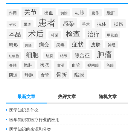
关节
动脉
出血
囊肿
作用
发作
切除
患者
感染
损伤
抗体
尿道
手术
子宫
术后
检查
治疗
本品
杆菌
甲状腺
症状
病变
皮肤
畸形
病毒
神经
疼痛
肿瘤
细胞
综合征
结膜
结节
红细胞
膀胱
脓肿
血清
血管
脊髓
视网膜
角膜
骨折
黏膜
静脉
食管
阴道
最新文章
热评文章
随机文章
医学知识是什么
医学知识在医疗行业的应用
医学知识的来源和分类