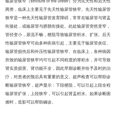
输尿管狭窄（stricture of the ureter）分为先天性和后天性
两类，临床上主要见于先天性输尿管狭窄。先天性输尿管
狭窄是一种先天性输尿管发育障碍，常常在输尿管与肾盂
衔接处，或输尿管与膀胱衔接处。此处输尿管突然变窄，
管径变小，尿流不畅，梗阻导致输尿管积水、扩张。后天
性输尿管狭窄可由多种疾病引起，主要见于输尿管炎症、
输尿管损伤后和外压性输尿管狭窄。在临床上，各种病因
所致的输尿管狭窄均可引起不同程度的肾积水，并可导致
肾实质损害、肾功能不全，因此早期诊断并给予及时的治
疗，对患者的预后具有重要的意义。超声检查可以帮助诊
断输尿管狭窄，超声显示：下段梗阻，可以引起上段全程
输尿管扩张，上段狭窄，可以引起肾盂积水。如果诊断困
难时，造影可以帮助确诊。