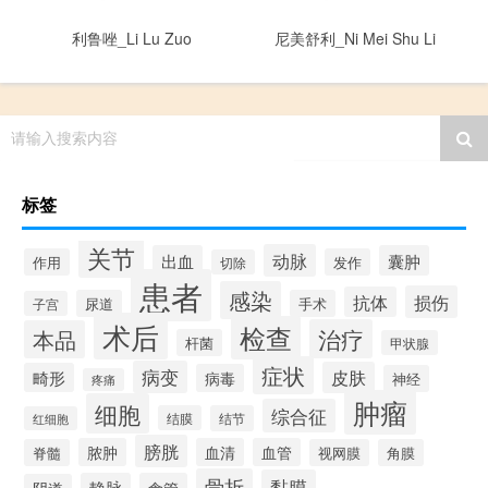
利鲁唑_Li Lu Zuo
尼美舒利_Ni Mei Shu Li
请输入搜索内容
标签
关节
动脉
出血
囊肿
作用
发作
切除
患者
感染
损伤
抗体
尿道
手术
子宫
术后
检查
治疗
本品
杆菌
甲状腺
症状
病变
皮肤
畸形
病毒
神经
疼痛
肿瘤
细胞
综合征
结膜
结节
红细胞
膀胱
脓肿
血清
血管
脊髓
视网膜
角膜
骨折
黏膜
静脉
食管