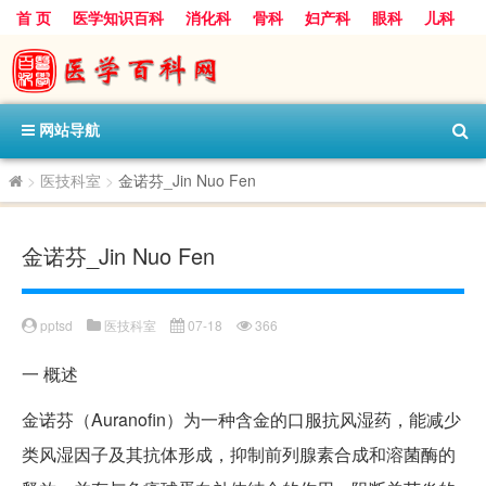
首 页
医学知识百科
消化科
骨科
妇产科
眼科
儿科
心血管病科
呼吸科
神经科
皮肤科
医技科室
保健科
内分泌科
口腔科
网站导航
>
医技科室
>
金诺芬_Jin Nuo Fen
金诺芬_Jin Nuo Fen
pptsd
医技科室
07-18
366
一
概述
金诺芬（Auranofin）为一种含金的口服抗风湿药，能减少
类风湿因子及其抗体形成，抑制前列腺素合成和溶菌酶的