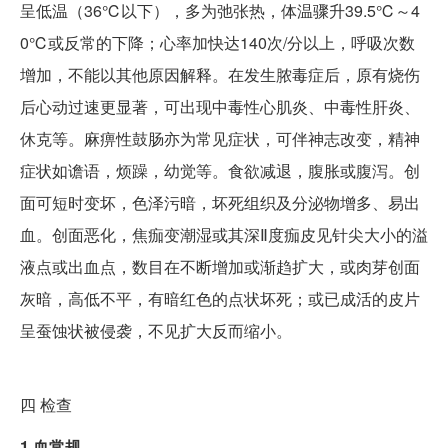
呈低温（36℃以下），多为弛张热，体温骤升39.5℃～4
0℃或反常的下降；心率加快达140次/分以上，呼吸次数
增加，不能以其他原因解释。在发生脓毒症后，原有烧伤
后心动过速更显著，可出现中毒性心肌炎、中毒性肝炎、
休克等。麻痹性鼓肠亦为常见症状，可伴神志改变，精神
症状如谵语，烦躁，幼觉等。食欲减退，腹胀或腹泻。创
面可短时变坏，色泽污暗，坏死组织及分泌物增多、易出
血。创面恶化，焦痂变潮湿或其深Ⅱ度痂皮见针尖大小的溢
液点或出血点，数目在不断增加或渐趋扩大，或肉芽创面
灰暗，高低不平，有暗红色的点状坏死；或已成活的皮片
呈蚕蚀状被侵袭，不见扩大反而缩小。
四
检查
1.血常规