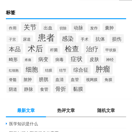
标签
关节
动脉
出血
囊肿
作用
发作
切除
患者
感染
损伤
抗体
尿道
手术
子宫
术后
检查
治疗
本品
杆菌
甲状腺
症状
病变
皮肤
畸形
病毒
神经
疼痛
肿瘤
细胞
综合征
结膜
结节
红细胞
膀胱
脓肿
血清
血管
脊髓
视网膜
角膜
骨折
黏膜
静脉
食管
阴道
最新文章
热评文章
随机文章
医学知识是什么