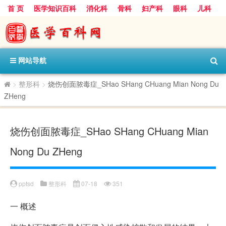
首 页
医学知识百科
消化科
骨科
妇产科
眼科
儿科
心血管病科
呼吸科
神经科
皮肤科
医技科室
保健科
内分泌科
口腔科
网站导航
>
整形科
>
烧伤创面脓毒症_SHao SHang CHuang Mian Nong Du
ZHeng
烧伤创面脓毒症_SHao SHang CHuang Mian
Nong Du ZHeng
pptsd
整形科
07-18
351
一
概述