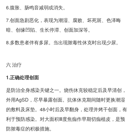
6.腹胀、肠鸣音减弱或消失。
7.创面急剧恶化，表现为潮湿、腐败、坏死斑、色泽晦
暗、创缘凹陷、生长停滞、创面加深等。
8.多数患者伴有多尿。当出现脓毒性休克时出现少尿。
六
治疗
1.正确处理创面
是防治全身感染关键之一。烧伤休克较稳定后及早清创，
外用AgSD，尽早暴露创面。抗体休克期间随时更换潮湿
的敷料及床垫。48小时后及早翻身，处理并烤干创面，有
利于预防感染。对大面积Ⅲ度焦痂作早期切痂植皮，是预
防脓毒症的积极措施。