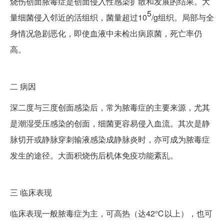
烧伤创面脓毒症是创面侵入性感染扩散和发展的结果。大
5
量细菌侵入邻近的活组织，菌量超过10
/g组织。局部与全
身情况急剧恶化，即使血液中未检出病原菌，死亡率仍
高。
二
病因
深二度与三度创面感染后，常为脓毒症的主要来源，尤其
是潮湿受压感染的创面，细菌更容易侵入血流。其次是静
脉切开或静脉穿刺输液感染成静脉炎时，亦可成为脓毒症
发生的途径。大面积烧伤后机体免疫功能紊乱。
三
临床表现
临床表现一般脓毒症为主，可高热（达42℃以上），也可