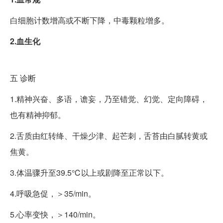
白细胞计数增高或不断下降，中毒颗粒增多。
2.血生化
五
诊断
1.精神兴奋、多语，谵妄，乃至错觉、幻觉、定向障碍，
也有精神抑郁。
2.舌质由红转绛、干燥少津、起芒刺，舌苔由白腻转黄或
焦黄。
3.体温骤升至39.5℃以上或剧降至正常以下。
4.呼吸急促，＞35/min。
5.心率变快，＞140/min。