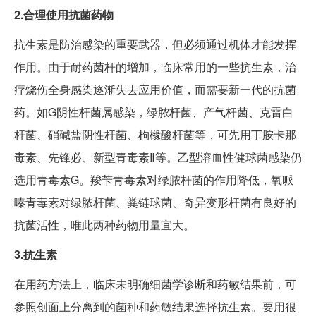
2.合理使用抗菌药物
抗生素是防治感染的重要武器，但必须通过机体才能发挥
作用。由于耐药菌杆的增加，临床常用的一些抗生素，治
疗烧伤全身感染逐渐失去应用价值，而需要新一代的抗菌
药。如G阴性杆菌属感染，绿脓杆菌、产气杆菌、克雷白
杆菌、硝碱盐阴性杆菌、枸橼酸杆菌等，可先用丁胺卡那
毒素、先锋必、新型青毒素Ⅱ等。乙型溶血性健球菌感染仍
选用青毒素G。羧苄青毒素对绿脓杆菌的作用降低，氧哌
嗪青毒素对绿脓杆菌、粪链球菌、奇异变形杆菌有良好的
抗菌活性，唯此两种药物用量宜大。
3.抗生素
在用药方法上，临床未明确细菌学诊断和药敏结果前，可
参照创面上分离到的菌种和药敏结果选择抗生素。要用很