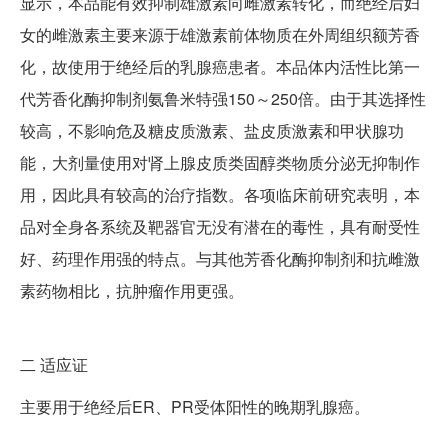
显示，本品能有效抑制雄激素向雌激素转化，而绝经后妇
女的雌激素主要来源于雄激素前体物质在外周组织额芳香
化，故使用于绝经后的乳腺癌患者。本品体内活性比第一
代芳香化酶抑制剂氨鲁米特强150～250倍。由于其选择性
较高，不影响危及糖皮质激素、盐皮质激素和甲状腺功
能，大剂量使用对肾上腺皮质类固醇类物质分泌无抑制作
用，因此具有较高的治疗指数。各项临床前研究表明，本
品对全身各系统及靶器官无没有潜在的毒性，具有耐受性
好、药理作用强的特点。与其他芳香化酶抑制剂和抗雌激
素药物相比，抗肿瘤作用更强。
二
适应证
主要用于绝经后ER、PR受体阳性的晚期乳腺癌。