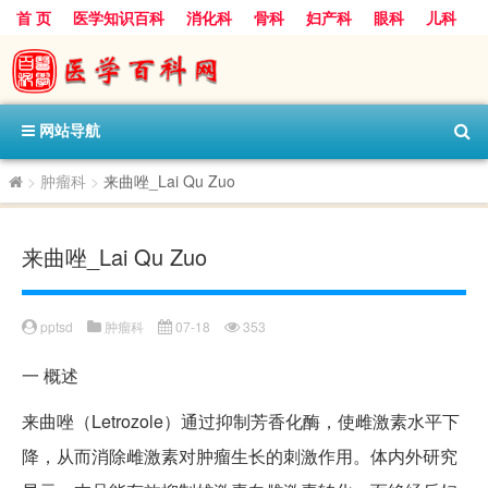
首 页
医学知识百科
消化科
骨科
妇产科
眼科
儿科
心血管病科
呼吸科
神经科
皮肤科
医技科室
保健科
内分泌科
口腔科
网站导航
>
肿瘤科
>
来曲唑_Lai Qu Zuo
来曲唑_Lai Qu Zuo
pptsd
肿瘤科
07-18
353
一
概述
来曲唑（Letrozole）通过抑制芳香化酶，使雌激素水平下
降，从而消除雌激素对肿瘤生长的刺激作用。体内外研究