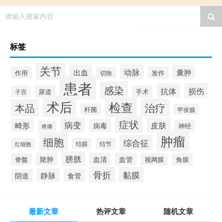
请输入搜索内容
标签
关节
动脉
出血
囊肿
作用
发作
切除
患者
感染
损伤
抗体
尿道
手术
子宫
术后
检查
治疗
本品
杆菌
甲状腺
症状
病变
皮肤
畸形
病毒
神经
疼痛
肿瘤
细胞
综合征
结膜
结节
红细胞
膀胱
脓肿
血清
血管
脊髓
视网膜
角膜
骨折
黏膜
静脉
食管
阴道
最新文章
热评文章
随机文章