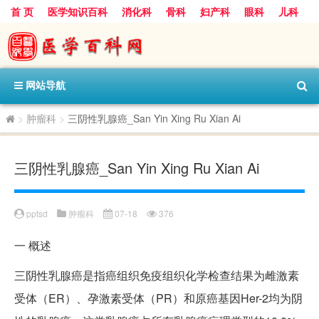
首 页
医学知识百科
消化科
骨科
妇产科
眼科
儿科
心血管病科
呼吸科
神经科
皮肤科
医技科室
保健科
内分泌科
口腔科
网站导航
>
肿瘤科
>
三阴性乳腺癌_San Yin Xing Ru Xian Ai
三阴性乳腺癌_San Yin Xing Ru Xian Ai
pptsd
肿瘤科
07-18
376
一
概述
三阴性乳腺癌是指癌组织免疫组织化学检查结果为雌激素
受体（ER）、孕激素受体（PR）和原癌基因Her-2均为阴