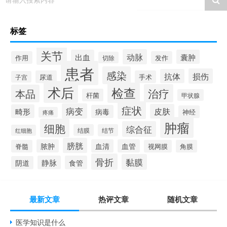
标签
关节
动脉
出血
囊肿
作用
发作
切除
患者
感染
损伤
抗体
尿道
手术
子宫
术后
检查
治疗
本品
杆菌
甲状腺
症状
病变
皮肤
畸形
病毒
神经
疼痛
肿瘤
细胞
综合征
结膜
结节
红细胞
膀胱
脓肿
血清
血管
脊髓
视网膜
角膜
骨折
黏膜
静脉
食管
阴道
最新文章
热评文章
随机文章
医学知识是什么