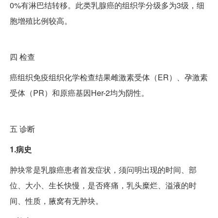
0%有淋巴结转移。此类乳腺癌的组织学分级多为3级，细
胞增殖比例较高。
四
检查
癌组织免疫组织化学检查结果雌激素受体（ER）、孕激素
受体（PR）和原癌基因Her-2均为阴性。
五
诊断
1.病史
肿块常是乳腺癌患者首发症状，须问明出现的时间、部
位、大小、生长快慢，是否疼痛，乳头糜烂、溢液的时
间、性质，腋窝有无肿块。