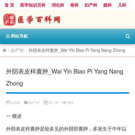
首 页
医学知识百科
消化科
骨科
妇产科
眼科
儿科
心血管病科
呼吸科
神经科
皮肤科
医技科室
保健科
内分泌科
口腔科
网站导航
>
妇产科
>
外阴表皮样囊肿_Wai Yin Biao Pi Yang Nang Zhong
外阴表皮样囊肿_Wai Yin Biao Pi Yang Nang
Zhong
pptsd
妇产科
07-18
383
一
概述
外阴表皮样囊肿是较多见的外阴部囊肿，多发生于中年以