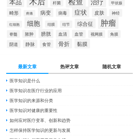
术后
检查
治疗
本品
杆菌
甲状腺
症状
病变
皮肤
畸形
病毒
神经
疼痛
肿瘤
细胞
综合征
结膜
结节
红细胞
膀胱
脓肿
血清
血管
脊髓
视网膜
角膜
骨折
黏膜
静脉
食管
阴道
最新文章
热评文章
随机文章
医学知识是什么
医学知识在医疗行业的应用
医学知识的来源和分类
医学知识对健康的重要性
如何应对医疗变革、创新和趋势
怎样保持医学知识的更新与发展