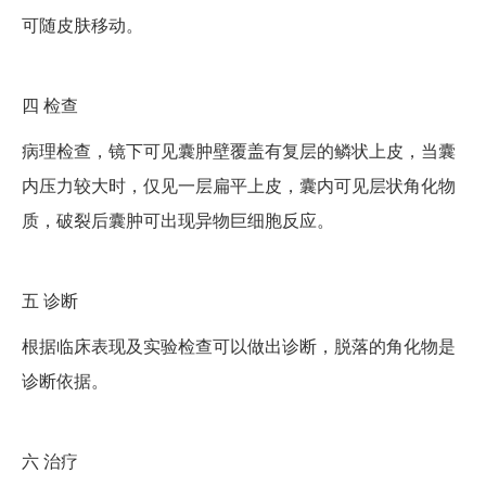
可随皮肤移动。
四
检查
病理检查，镜下可见囊肿壁覆盖有复层的鳞状上皮，当囊
内压力较大时，仅见一层扁平上皮，囊内可见层状角化物
质，破裂后囊肿可出现异物巨细胞反应。
五
诊断
根据临床表现及实验检查可以做出诊断，脱落的角化物是
诊断依据。
六
治疗