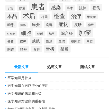
患者
感染
损伤
抗体
尿道
手术
子宫
术后
检查
治疗
本品
杆菌
甲状腺
症状
病变
皮肤
畸形
病毒
神经
疼痛
肿瘤
细胞
综合征
结膜
结节
红细胞
膀胱
脓肿
血清
血管
脊髓
视网膜
角膜
骨折
黏膜
静脉
食管
阴道
最新文章
热评文章
随机文章
医学知识是什么
医学知识在医疗行业的应用
医学知识的来源和分类
医学知识对健康的重要性
如何应对医疗变革、创新和趋势