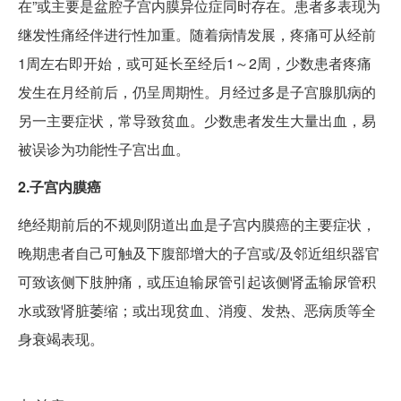
在”或主要是盆腔子宫内膜异位症同时存在。患者多表现为
继发性痛经伴进行性加重。随着病情发展，疼痛可从经前
1周左右即开始，或可延长至经后1～2周，少数患者疼痛
发生在月经前后，仍呈周期性。月经过多是子宫腺肌病的
另一主要症状，常导致贫血。少数患者发生大量出血，易
被误诊为功能性子宫出血。
2.子宫内膜癌
绝经期前后的不规则阴道出血是子宫内膜癌的主要症状，
晚期患者自己可触及下腹部增大的子宫或/及邻近组织器官
可致该侧下肢肿痛，或压迫输尿管引起该侧肾盂输尿管积
水或致肾脏萎缩；或出现贫血、消瘦、发热、恶病质等全
身衰竭表现。