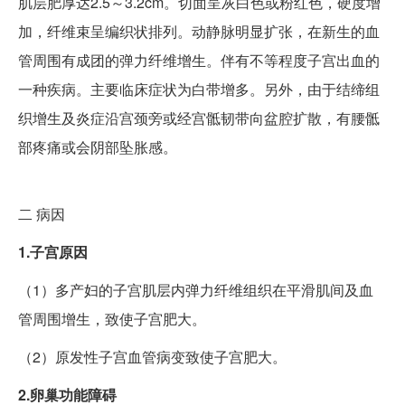
肌层肥厚达2.5～3.2cm。切面呈灰白色或粉红色，硬度增
加，纤维束呈编织状排列。动静脉明显扩张，在新生的血
管周围有成团的弹力纤维增生。伴有不等程度子宫出血的
一种疾病。主要临床症状为白带增多。另外，由于结缔组
织增生及炎症沿宫颈旁或经宫骶韧带向盆腔扩散，有腰骶
部疼痛或会阴部坠胀感。
二
病因
1.子宫原因
（1）多产妇的子宫肌层内弹力纤维组织在平滑肌间及血
管周围增生，致使子宫肥大。
（2）原发性子宫血管病变致使子宫肥大。
2.卵巢功能障碍