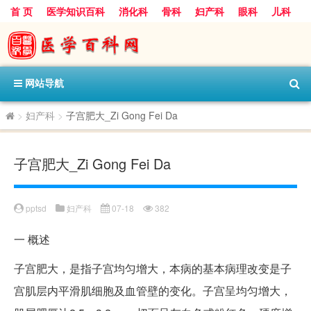
首 页
医学知识百科
消化科
骨科
妇产科
眼科
儿科
心血管病科
呼吸科
神经科
皮肤科
医技科室
保健科
内分泌科
口腔科
网站导航
>
妇产科
>
子宫肥大_Zi Gong Fei Da
子宫肥大_Zi Gong Fei Da
pptsd
妇产科
07-18
382
一
概述
子宫肥大，是指子宫均匀增大，本病的基本病理改变是子
宫肌层内平滑肌细胞及血管壁的变化。子宫呈均匀增大，