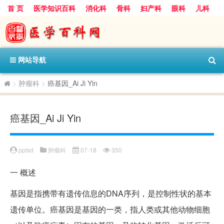
首 页
医学知识百科
消化科
骨科
妇产科
眼科
儿科
心血管病科
呼吸科
神经科
皮肤科
医技科室
保健科
内分泌科
口腔科
网站导航
>
肿瘤科
>
癌基因_Ai Ji Yin
癌基因_Ai Ji Yin
pptsd
肿瘤科
07-18
350
一
概述
基因是指携带有遗传信息的DNA序列，是控制性状的基本
遗传单位。癌基因是基因的一类，指人类或其他动物细胞