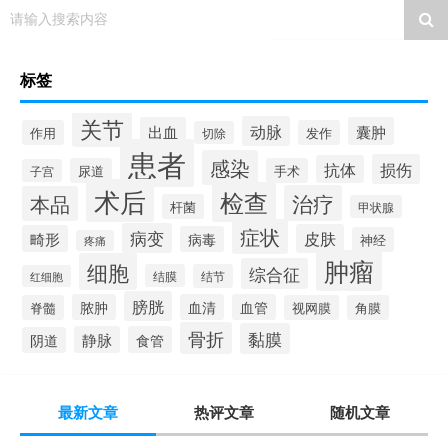
请输入搜索内容
标签
关节
动脉
出血
囊肿
作用
发作
切除
患者
感染
损伤
抗体
尿道
手术
子宫
术后
检查
治疗
本品
杆菌
甲状腺
症状
病变
皮肤
畸形
病毒
神经
疼痛
肿瘤
细胞
综合征
结膜
结节
红细胞
膀胱
脓肿
血清
血管
脊髓
视网膜
角膜
骨折
黏膜
静脉
食管
阴道
最新文章
热评文章
随机文章