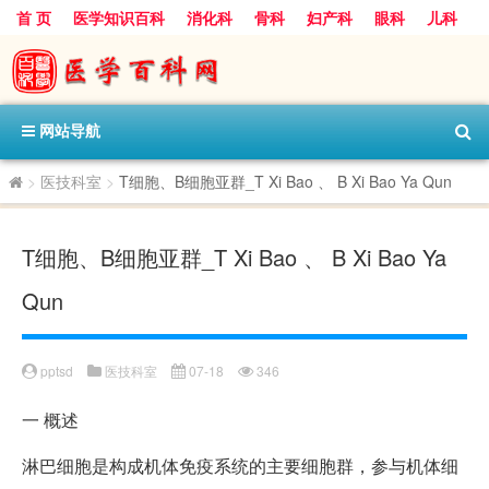
首 页
医学知识百科
消化科
骨科
妇产科
眼科
儿科
心血管病科
呼吸科
神经科
皮肤科
医技科室
保健科
内分泌科
口腔科
网站导航
>
医技科室
>
T细胞、B细胞亚群_T Xi Bao 、 B Xi Bao Ya Qun
T细胞、B细胞亚群_T Xi Bao 、 B Xi Bao Ya
Qun
pptsd
医技科室
07-18
346
一
概述
淋巴细胞是构成机体免疫系统的主要细胞群，参与机体细