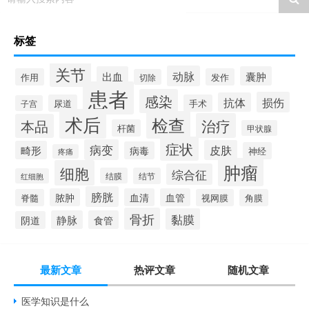
标签
关节
动脉
出血
囊肿
作用
发作
切除
患者
感染
损伤
抗体
尿道
手术
子宫
术后
检查
治疗
本品
杆菌
甲状腺
症状
病变
皮肤
畸形
病毒
神经
疼痛
肿瘤
细胞
综合征
结膜
结节
红细胞
膀胱
脓肿
血清
血管
脊髓
视网膜
角膜
骨折
黏膜
静脉
食管
阴道
最新文章
热评文章
随机文章
医学知识是什么