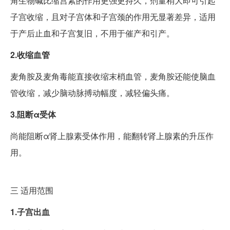
角生物碱比缩宫素的作用更强更持久，剂量稍大即可引起
子宫收缩，且对子宫体和子宫颈的作用无显著差异，适用
于产后止血和子宫复旧，不用于催产和引产。
2.收缩血管
麦角胺及麦角毒能直接收缩末梢血管，麦角胺还能使脑血
管收缩，减少脑动脉搏动幅度，减轻偏头痛。
3.阻断α受体
尚能阻断α肾上腺素受体作用，能翻转肾上腺素的升压作
用。
三
适用范围
1.子宫出血