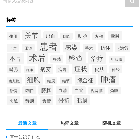
请输入搜索内容
标签
关节
动脉
出血
囊肿
作用
发作
切除
患者
感染
损伤
抗体
尿道
手术
子宫
术后
检查
治疗
本品
杆菌
甲状腺
症状
病变
皮肤
畸形
病毒
神经
疼痛
肿瘤
细胞
综合征
结膜
结节
红细胞
膀胱
脓肿
血清
血管
脊髓
视网膜
角膜
骨折
黏膜
静脉
食管
阴道
最新文章
热评文章
随机文章
医学知识是什么