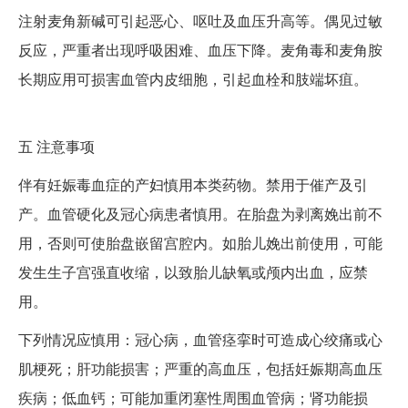
注射麦角新碱可引起恶心、呕吐及血压升高等。偶见过敏
反应，严重者出现呼吸困难、血压下降。麦角毒和麦角胺
长期应用可损害血管内皮细胞，引起血栓和肢端坏疽。
五
注意事项
伴有妊娠毒血症的产妇慎用本类药物。禁用于催产及引
产。血管硬化及冠心病患者慎用。在胎盘为剥离娩出前不
用，否则可使胎盘嵌留宫腔内。如胎儿娩出前使用，可能
发生生子宫强直收缩，以致胎儿缺氧或颅内出血，应禁
用。
下列情况应慎用：冠心病，血管痉挛时可造成心绞痛或心
肌梗死；肝功能损害；严重的高血压，包括妊娠期高血压
疾病；低血钙；可能加重闭塞性周围血管病；肾功能损