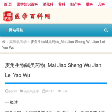
首 页
医学知识百科
消化科
骨科
妇产科
眼科
儿科
心血管病科
呼吸科
神经科
皮肤科
医技科室
保健科
内分泌科
口腔科
网站导航
>
高压氧医学
>
麦角生物碱类药物_Mai Jiao Sheng Wu Jian Lei
Yao Wu
麦角生物碱类药物_Mai Jiao Sheng Wu Jian
Lei Yao Wu
pptsd
高压氧医学
07-18
364
一
概述