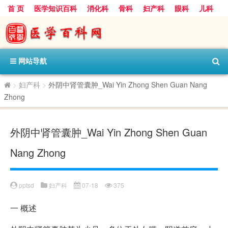
首 页
医学知识百科
消化科
骨科
妇产科
眼科
儿科
心血管病科
呼吸科
神经科
皮肤科
医技科室
保健科
内分泌科
口腔科
网站导航
>
妇产科
>
外阴中肾管囊肿_Wai Yin Zhong Shen Guan Nang
Zhong
外阴中肾管囊肿_Wai Yin Zhong Shen Guan
Nang Zhong
pptsd
妇产科
07-18
375
一
概述