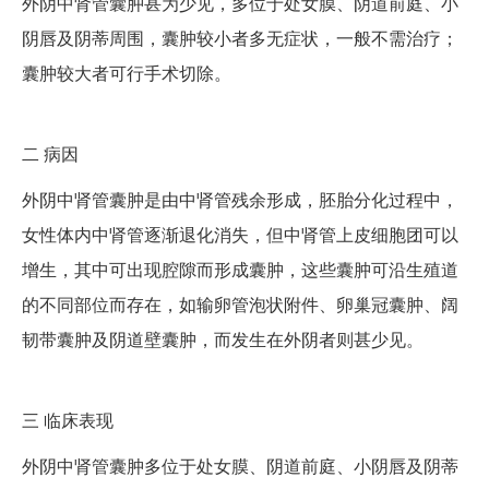
外阴中肾管囊肿甚为少见，多位于处女膜、阴道前庭、小
阴唇及阴蒂周围，囊肿较小者多无症状，一般不需治疗；
囊肿较大者可行手术切除。
二
病因
外阴中肾管囊肿是由中肾管残余形成，胚胎分化过程中，
女性体内中肾管逐渐退化消失，但中肾管上皮细胞团可以
增生，其中可出现腔隙而形成囊肿，这些囊肿可沿生殖道
的不同部位而存在，如输卵管泡状附件、卵巢冠囊肿、阔
韧带囊肿及阴道壁囊肿，而发生在外阴者则甚少见。
三
临床表现
外阴中肾管囊肿多位于处女膜、阴道前庭、小阴唇及阴蒂