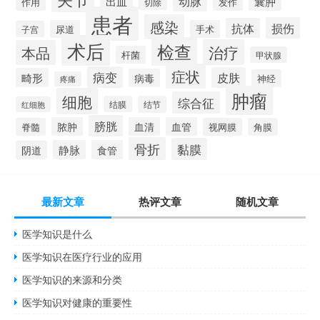
动脉
出血
囊肿
作用
发作
切除
患者
感染
损伤
抗体
尿道
手术
子宫
术后
检查
治疗
本品
杆菌
甲状腺
症状
病变
皮肤
畸形
病毒
神经
疼痛
肿瘤
细胞
综合征
结膜
结节
红细胞
膀胱
脓肿
血清
血管
脊髓
视网膜
角膜
骨折
黏膜
静脉
食管
阴道
最新文章
热评文章
随机文章
医学知识是什么
医学知识在医疗行业的应用
医学知识的来源和分类
医学知识对健康的重要性