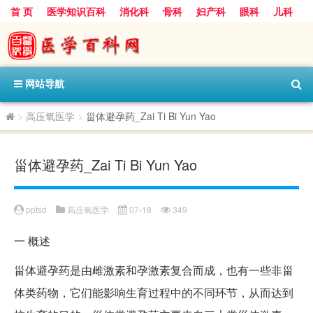
首 页
医学知识百科
消化科
骨科
妇产科
眼科
儿科
心血管病科
呼吸科
神经科
皮肤科
医技科室
保健科
内分泌科
口腔科
网站导航
>
高压氧医学
>
甾体避孕药_Zai Ti Bi Yun Yao
甾体避孕药_Zai Ti Bi Yun Yao
pptsd
高压氧医学
07-18
349
一
概述
甾体避孕药是由雌激素和孕激素复合而成，也有一些非甾
体类药物，它们能影响生育过程中的不同环节，从而达到