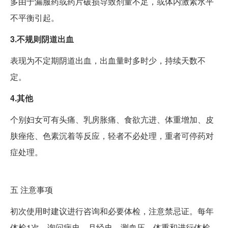
多由于漏服药或药片破损导致剂量不足，或体内激素水平
不平衡引起。
3.不规则阴道出血
表现为不定期阴道出血，出血量时多时少，持续天数不
定。
4.其他
个别妇女可有头痛、乳房胀痛、食欲亢进、体重增加、皮
肤痤疮、色素沉着等反应，轻者不必处理，重者可停药对
症处理。
五
注意事项
初次使用时建议进行咨询和必要体检，注意禁忌证。每年
体检1次，询问病史、月经史、测血压、体重和进行体检