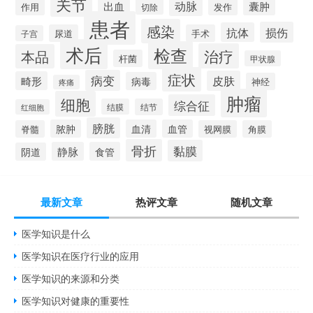
关节
动脉
出血
囊肿
作用
发作
切除
患者
感染
损伤
抗体
尿道
手术
子宫
术后
检查
治疗
本品
杆菌
甲状腺
症状
病变
皮肤
畸形
病毒
神经
疼痛
肿瘤
细胞
综合征
结膜
结节
红细胞
膀胱
脓肿
血清
血管
脊髓
视网膜
角膜
骨折
黏膜
静脉
食管
阴道
最新文章
热评文章
随机文章
医学知识是什么
医学知识在医疗行业的应用
医学知识的来源和分类
医学知识对健康的重要性