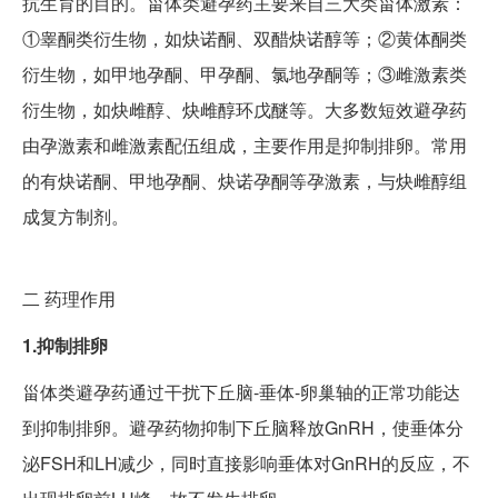
抗生育的目的。甾体类避孕药主要来自三大类甾体激素：
①睾酮类衍生物，如炔诺酮、双醋炔诺醇等；②黄体酮类
衍生物，如甲地孕酮、甲孕酮、氯地孕酮等；③雌激素类
衍生物，如炔雌醇、炔雌醇环戊醚等。大多数短效避孕药
由孕激素和雌激素配伍组成，主要作用是抑制排卵。常用
的有炔诺酮、甲地孕酮、炔诺孕酮等孕激素，与炔雌醇组
成复方制剂。
二
药理作用
1.抑制排卵
甾体类避孕药通过干扰下丘脑-垂体-卵巢轴的正常功能达
到抑制排卵。避孕药物抑制下丘脑释放GnRH，使垂体分
泌FSH和LH减少，同时直接影响垂体对GnRH的反应，不