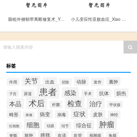
眼睑外侧韧带离断修复术_Yan Jian Wai Ce Ren Dai Li Duan Xiu Fu Shu
小儿变应性亚败血症_Xiao Er Bian Ying Xing Ya Bai Xue Zheng
请输入搜索内容
标签
关节
动脉
出血
囊肿
作用
发作
切除
患者
感染
损伤
抗体
尿道
手术
子宫
术后
检查
治疗
本品
杆菌
甲状腺
症状
病变
皮肤
畸形
病毒
神经
疼痛
肿瘤
细胞
综合征
结膜
结节
红细胞
膀胱
脓肿
血清
血管
脊髓
视网膜
角膜