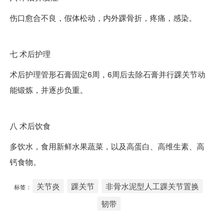
伤口愈合不良，假体松动，内外踝骨折，疼痛，感染。
七
术后护理
术后护理管形石膏固定6周，6周后去除石膏并行踝关节动
能锻炼，并逐步负重。
八
术后饮食
多饮水，食用新鲜水果蔬菜，以及高蛋白、高维生素、高
钙食物。
关节炎
踝关节
非骨水泥型人工踝关节置换
标签：
韧带