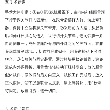
五
手术步骤
手术大体步骤：①在C臂X线机透视下，由内向外经距骨颈
平行于踝关节打入固定钉，在跟骨后部打入钉。装上牵引
器，保持中立位将踝关节牵开。②采用前方入路，从胫前
肌和伸踇长肌之间进入，纵行切开关节囊，连同骨膜一并
向两侧推开，充分显露距骨与内外踝之间的关节面。在腓
骨远端做第2切口，切除前胫腓韧带，用骨凿松动下胫腓
联合。③安放关节固定装置。通过模块用摆锯截骨，避免
造成内外踝骨折。用骨凿轻轻松动下胫腓联合，放入胫骨
假体试件，假体柄前后方向置入，试模工作完成后，放入
正式假体。④下胫腓联合去皮质，添上碎骨块，用2枚螺
钉固定。放置引流，缝合切口。
六
术后并发症