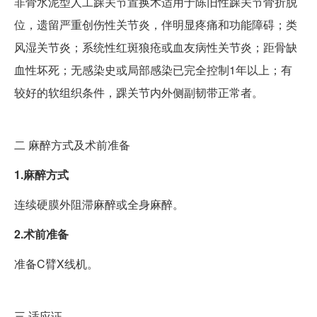
非骨水泥型人工踝关节置换术适用于陈旧性踝关节骨折脱
位，遗留严重创伤性关节炎，伴明显疼痛和功能障碍；类
风湿关节炎；系统性红斑狼疮或血友病性关节炎；距骨缺
血性坏死；无感染史或局部感染已完全控制1年以上；有
较好的软组织条件，踝关节内外侧副韧带正常者。
二
麻醉方式及术前准备
1.麻醉方式
连续硬膜外阻滞麻醉或全身麻醉。
2.术前准备
准备C臂X线机。
三
适应证