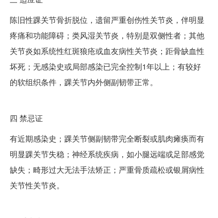
陈旧性踝关节骨折脱位，遗留严重创伤性关节炎，伴明显
疼痛和功能障碍；类风湿关节炎，特别是双侧性者；其他
关节炎如系统性红斑狼疮或血友病性关节炎；距骨缺血性
坏死；无感染史或局部感染已完全控制1年以上；有较好
的软组织条件，踝关节内外侧副韧带正常。
四
禁忌证
有近期感染史；踝关节侧副韧带完全断裂或肌肉瘫痪而有
明显踝关节失稳；神经系统疾病，如小腿远端或足部感觉
缺失；畸形过大无法手法矫正；严重骨质疏松或银屑病性
关节性关节炎。