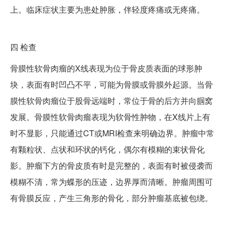
上。临床症状主要为患处肿胀，伴轻度疼痛或无疼痛。
四
检查
骨膜性软骨肉瘤的X线表现为位于骨皮质表面的球形肿
块，表面有时凹凸不平，可能为骨膜或骨膜外起源。当骨
膜性软骨肉瘤位于股骨远端时，常位于骨的后方并向腘窝
发展。骨膜性软骨肉瘤表现为软骨性肿物，在X线片上有
时不显影，只能通过CT或MRI检查来明确边界。肿瘤中常
有颗粒状、点状和环状的钙化，偶尔有模糊的束状骨化
影。肿瘤下方的骨皮质有时是完整的，表面有时被侵袭而
模糊不清，常为蝶形的压迹，边界厚而清晰。肿瘤周围可
有骨膜反应，产生三角形的骨化，部分肿瘤基底被包绕。