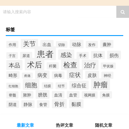
请输入搜索内容
标签
关节
动脉
出血
囊肿
作用
发作
切除
患者
感染
损伤
抗体
尿道
手术
子宫
术后
检查
治疗
本品
杆菌
甲状腺
症状
病变
皮肤
畸形
病毒
神经
疼痛
肿瘤
细胞
综合征
结膜
结节
红细胞
膀胱
脓肿
血清
血管
脊髓
视网膜
角膜
骨折
黏膜
静脉
食管
阴道
最新文章
热评文章
随机文章