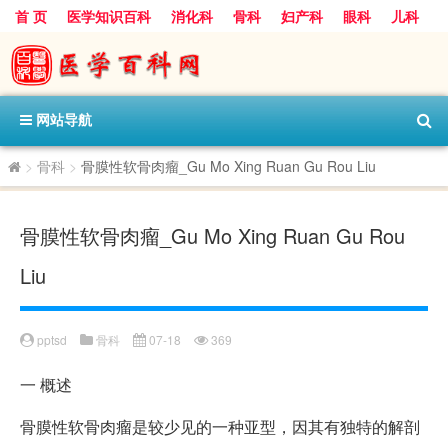
首 页
医学知识百科
消化科
骨科
妇产科
眼科
儿科
心血管病科
呼吸科
神经科
皮肤科
医技科室
保健科
内分泌科
口腔科
网站导航
>
骨科
>
骨膜性软骨肉瘤_Gu Mo Xing Ruan Gu Rou Liu
骨膜性软骨肉瘤_Gu Mo Xing Ruan Gu Rou
Liu
pptsd
骨科
07-18
369
一
概述
骨膜性软骨肉瘤是较少见的一种亚型，因其有独特的解剖