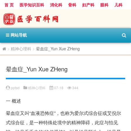
首 页
医学知识百科
消化科
骨科
妇产科
眼科
儿科
心血管病科
呼吸科
神经科
皮肤科
医技科室
保健科
内分泌科
口腔科
网站导航
>
精神心理科
>
晕血症_Yun Xue ZHeng
晕血症_Yun Xue ZHeng
pptsd
精神心理科
07-18
344
一
概述
晕血症又叫“血液恐怖症”，也称为爱尔式综合征或艾倪尔
式综合征，是一种特殊处境中的精神障碍，此症与怕见