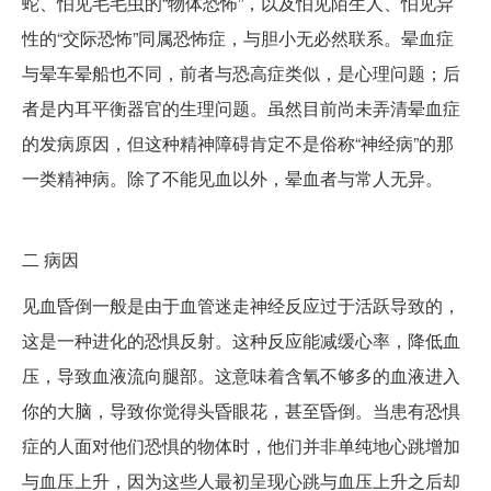
蛇、怕见毛毛虫的“物体恐怖”，以及怕见陌生人、怕见异
性的“交际恐怖”同属恐怖症，与胆小无必然联系。晕血症
与晕车晕船也不同，前者与恐高症类似，是心理问题；后
者是内耳平衡器官的生理问题。虽然目前尚未弄清晕血症
的发病原因，但这种精神障碍肯定不是俗称“神经病”的那
一类精神病。除了不能见血以外，晕血者与常人无异。
二
病因
见血昏倒一般是由于血管迷走神经反应过于活跃导致的，
这是一种进化的恐惧反射。这种反应能减缓心率，降低血
压，导致血液流向腿部。这意味着含氧不够多的血液进入
你的大脑，导致你觉得头昏眼花，甚至昏倒。当患有恐惧
症的人面对他们恐惧的物体时，他们并非单纯地心跳增加
与血压上升，因为这些人最初呈现心跳与血压上升之后却