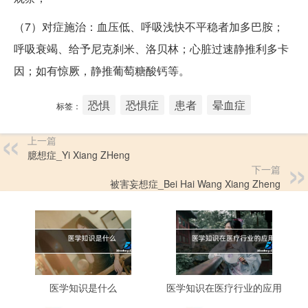
（7）对症施治：血压低、呼吸浅快不平稳者加多巴胺；
呼吸衰竭、给予尼克刹米、洛贝林；心脏过速静推利多卡
因；如有惊厥，静推葡萄糖酸钙等。
恐惧
恐惧症
患者
晕血症
标签：
上一篇
臆想症_Yi Xiang ZHeng
下一篇
被害妄想症_Bei Hai Wang Xiang Zheng
医学知识是什么
医学知识在医疗行业的应用