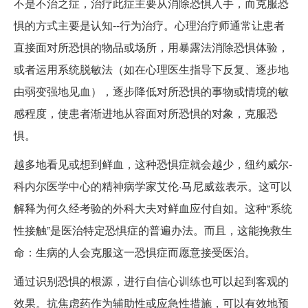
不是不治之症，治疗此症主要从消除恐惧入手，而克服恐
惧的方式主要是认知--行为治疗。心理治疗师通常让患者
直接面对所恐惧的物品或场所，用暴露法消除恐惧体验，
或者运用系统脱敏法（如在心理医生指导下反复、逐步地
由弱变强地见血），逐步降低对所恐惧的事物或情境的敏
感程度，使患者渐进地从容面对所恐惧的对象，克服恐
惧。
越多地看见或想到鲜血，这种恐惧症就会越少，纽约威尔-
科内尔医学中心的精神病学家艾伦·马尼威兹表示。这可以
解释为何久经考验的外科大夫对鲜血应付自如。这种“系统
性接触”是医治特定恐惧症的普遍办法。而且，这能挽救生
命：生病的人会克服这一恐惧症而愿意接受医治。
通过识别恐惧的根源，进行自信心训练也可以起到客观的
效果。抗焦虑药作为辅助性或应急性措施，可以有效地预