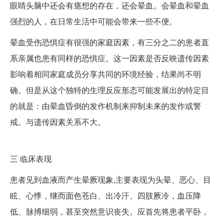
眼睛头脑中还会有癔想的存在，还会晕血。会晕血和晕血
强烈的人，在日常生活中可能会带来一些不便。
晕血受伤恐惧症有很强的家庭因素，有三分之二的患者直
系亲属也患有同样的恐惧症。这一因素是否反映遗传因素
影响着相同家庭成员分享共同的环境经验，结果尚不明
确。但是从这个独特的生理反应形态可能发展出的特定目
的就是：由晕血昏倒的发作机制来抑制未来的发作或警
戒。与遗传因素关系不大。
三
临床表现
患者见到血液而产生晕厥现象,主要表现为头晕、恶心、目
眩、心悸，继而面色苍白、出冷汗、四肢厥冷，血压降
低、脉搏细弱，甚至突然意识丧失。应首先将患者平卧，