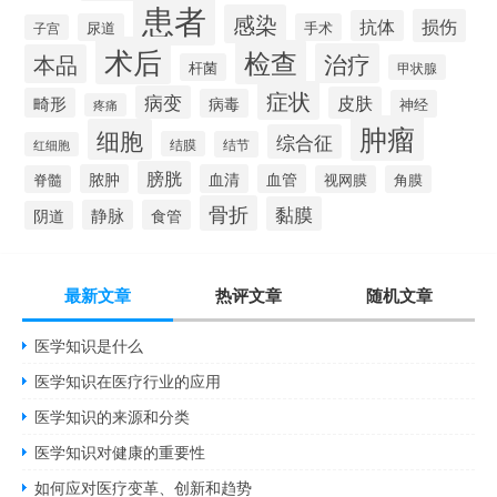
患者
感染
损伤
抗体
尿道
手术
子宫
术后
检查
治疗
本品
杆菌
甲状腺
症状
病变
皮肤
畸形
病毒
神经
疼痛
肿瘤
细胞
综合征
结膜
结节
红细胞
膀胱
脓肿
血清
血管
脊髓
视网膜
角膜
骨折
黏膜
静脉
食管
阴道
最新文章
热评文章
随机文章
医学知识是什么
医学知识在医疗行业的应用
医学知识的来源和分类
医学知识对健康的重要性
如何应对医疗变革、创新和趋势