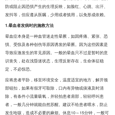
防或阻止因恐惧产生的生理反映，如脸红、心跳、出汗、
发抖等，但应遵从医嘱，少用或者慎用，以免形成依赖。
1.晕血者发病时的施救方法
晕血症本身是一种血管迷走性晕厥，如因疼痛、紧张、恐
惧、受惊及各种创伤等原因诱发的晕厥。因为这些因素是
导致应激发生的常见原因。一般的晕血只不过是暂时的意
识丧失，处在浅昏迷状态，生理反射存在，生命体征稳
定，不必惊恐。
应将患者平卧，移至环境安全，温度适宜的地方，解开颈
部钮扣，如果有假牙可取除，口内有异物或痰液及时清
除，有条件小流量吸氧，并轻拍患者肩部，轻轻呼叫患
者，一般几分钟就能自然苏醒。建议不给患者喂水，防止
发生呛咳，造成不必要的麻烦。休息10
～
15分钟，一般可