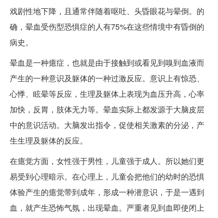
戏剧性地下降，且通常伴随着呕吐、头昏眼花与晕倒。的
确，晕血受伤型恐惧症的人有75%在这些情境中有昏倒的
病史。
晕血是一种癔症，也就是由于接触到或看见到嗅到血液而
产生的一种意识及躯体的一种过激反应。意识上有惊恐、
心悸、眩晕等反应，生理及躯体上表现为血压升高，心率
加快，反胃，肢体无力等。晕血实际上都发源于大脑皮层
中的意识活动。大脑发出指令，促使相关激素的分泌，产
生生理及躯体的反应。
在癔觉方面，女性强于男性，儿童强于成人。所以她们更
易受到心理暗示。在心理上，儿童会把他们的幼时的恐惧
体验产生的癔觉带到成年，形成一种潜意识，于是一遇到
血，就产生恐怖气氛，出现晕血。严重者见到血即使闭上