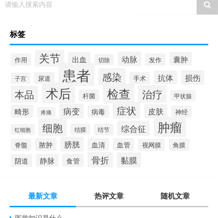
请输入搜索内容
标签
关节
动脉
出血
囊肿
作用
发作
切除
患者
感染
损伤
抗体
尿道
手术
子宫
术后
检查
治疗
本品
杆菌
甲状腺
症状
病变
皮肤
畸形
病毒
神经
疼痛
肿瘤
细胞
综合征
结膜
结节
红细胞
膀胱
脓肿
血清
血管
脊髓
视网膜
角膜
骨折
黏膜
静脉
食管
阴道
最新文章
热评文章
随机文章
医学知识是什么