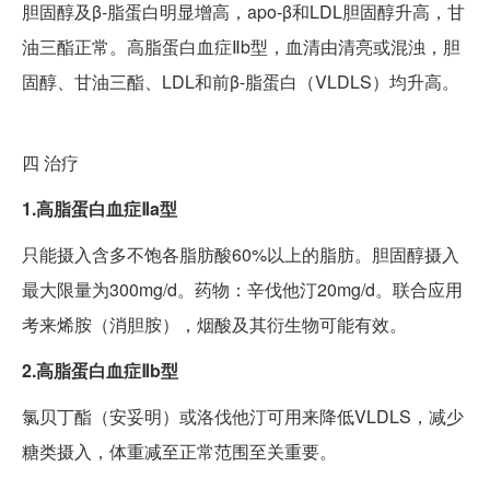
胆固醇及β-脂蛋白明显增高，apo-β和LDL胆固醇升高，甘
油三酯正常。高脂蛋白血症Ⅱb型，血清由清亮或混浊，胆
固醇、甘油三酯、LDL和前β-脂蛋白（VLDLS）均升高。
四
治疗
1.高脂蛋白血症Ⅱa型
只能摄入含多不饱各脂肪酸60%以上的脂肪。胆固醇摄入
最大限量为300mg/d。药物：辛伐他汀20mg/d。联合应用
考来烯胺（消胆胺），烟酸及其衍生物可能有效。
2.高脂蛋白血症Ⅱb型
氯贝丁酯（安妥明）或洛伐他汀可用来降低VLDLS，减少
糖类摄入，体重减至正常范围至关重要。