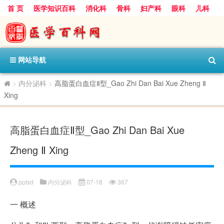
首 页
医学知识百科
消化科
骨科
妇产科
眼科
儿科
心血管病科
呼吸科
神经科
皮肤科
医技科室
保健科
内分泌科
口腔科
网站导航
>
内分泌科
>
高脂蛋白血症Ⅱ型_Gao Zhi Dan Bai Xue Zheng Ⅱ
Xing
高脂蛋白血症Ⅱ型_Gao Zhi Dan Bai Xue
Zheng Ⅱ Xing
pptsd
内分泌科
07-18
367
一
概述