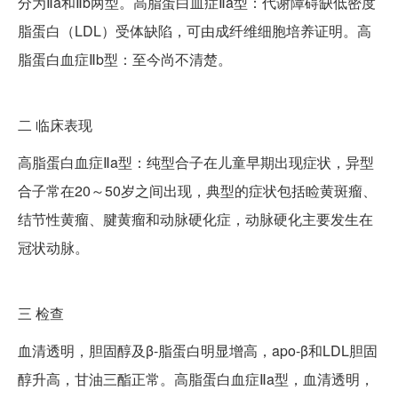
分为Ⅱa和Ⅱb两型。高脂蛋白血症Ⅱa型：代谢障碍缺低密度
脂蛋白（LDL）受体缺陷，可由成纤维细胞培养证明。高
脂蛋白血症Ⅱb型：至今尚不清楚。
二
临床表现
高脂蛋白血症Ⅱa型：纯型合子在儿童早期出现症状，异型
合子常在20～50岁之间出现，典型的症状包括睑黄斑瘤、
结节性黄瘤、腱黄瘤和动脉硬化症，动脉硬化主要发生在
冠状动脉。
三
检查
血清透明，胆固醇及β-脂蛋白明显增高，apo-β和LDL胆固
醇升高，甘油三酯正常。高脂蛋白血症Ⅱa型，血清透明，