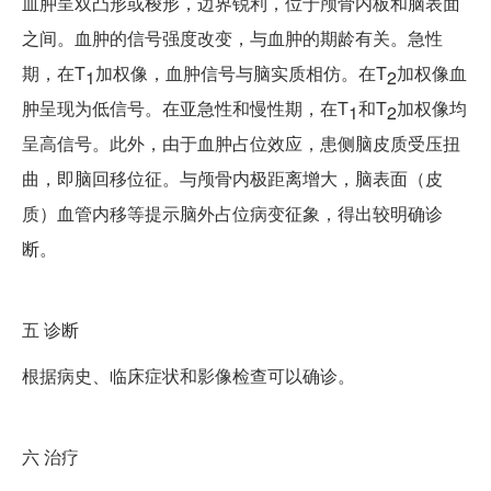
血肿呈双凸形或梭形，边界锐利，位于颅骨内板和脑表面
之间。血肿的信号强度改变，与血肿的期龄有关。急性
期，在T
加权像，血肿信号与脑实质相仿。在T
加权像血
1
2
肿呈现为低信号。在亚急性和慢性期，在T
和T
加权像均
1
2
呈高信号。此外，由于血肿占位效应，患侧脑皮质受压扭
曲，即脑回移位征。与颅骨内极距离增大，脑表面（皮
质）血管内移等提示脑外占位病变征象，得出较明确诊
断。
五
诊断
根据病史、临床症状和影像检查可以确诊。
六
治疗