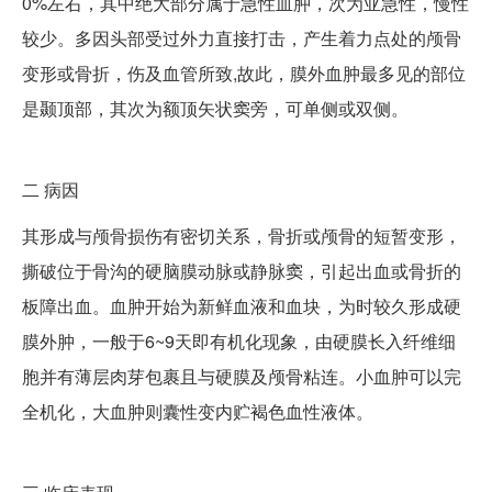
0%左右，其中绝大部分属于急性血肿，次为亚急性，慢性
较少。多因头部受过外力直接打击，产生着力点处的颅骨
变形或骨折，伤及血管所致,故此，膜外血肿最多见的部位
是颞顶部，其次为额顶矢状窦旁，可单侧或双侧。
二
病因
其形成与颅骨损伤有密切关系，骨折或颅骨的短暂变形，
撕破位于骨沟的硬脑膜动脉或静脉窦，引起出血或骨折的
板障出血。血肿开始为新鲜血液和血块，为时较久形成硬
膜外肿，一般于6~9天即有机化现象，由硬膜长入纤维细
胞并有薄层肉芽包裹且与硬膜及颅骨粘连。小血肿可以完
全机化，大血肿则囊性变内贮褐色血性液体。