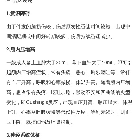
三
临床表现
1.意识障碍
由于伴发的脑损伤较，伤后原发性昏迷时间较短，出现中
间清醒期或中间好转期较多，伤后持续昏迷者少。
2.颅内压增高
一般成人幕上血肿大于20ml、幕下血肿大于10ml，即可引
起颅内压增高症状，常有头痛、恶心、剧烈呕吐等，常伴
有血压升高，呼吸和心率减慢、体温升高。随着颅内压增
高，患者常有头疼、呕吐加剧，躁动不安和四曲线的典型
变化，即Cushing's反应，出现血压升高、脉压增大、体温
上升、心率及呼吸缓慢等代偿性反应，等到衰竭时，则血
压下降、脉搏细弱及呼吸抑制。
3.神经系统体征