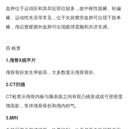
血肿位于运动区和其邻近部位较多，故中枢性面瘫、轻偏
瘫、运动性失语等常见，位于矢状窦旁血肿可出现下肢单
瘫，颅后窝硬膜外血肿可出现眼球震颤和共济失调。
四
检查
1.颅骨X线平片
颅骨骨折发生率较高，大多数显示颅骨骨折。
2.CT扫描
CT检查示颅骨内板与脑表面之间有双凸镜形成或弓形密度
增高影，常伴颅骨骨折和颅内积气。
3.MRI