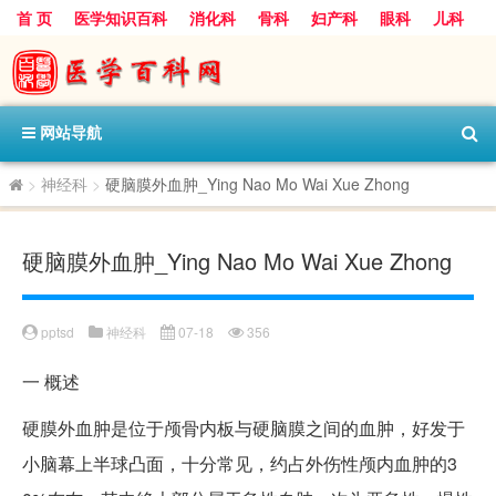
首 页
医学知识百科
消化科
骨科
妇产科
眼科
儿科
心血管病科
呼吸科
神经科
皮肤科
医技科室
保健科
内分泌科
口腔科
网站导航
>
神经科
>
硬脑膜外血肿_Ying Nao Mo Wai Xue Zhong
硬脑膜外血肿_Ying Nao Mo Wai Xue Zhong
pptsd
神经科
07-18
356
一
概述
硬膜外血肿是位于颅骨内板与硬脑膜之间的血肿，好发于
小脑幕上半球凸面，十分常见，约占外伤性颅内血肿的3