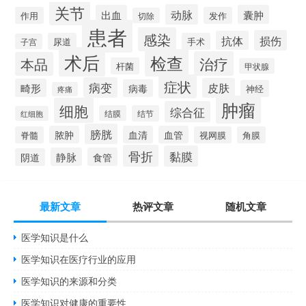
关节
动脉
出血
囊肿
作用
发作
切除
患者
感染
损伤
抗体
尿道
手术
子宫
术后
检查
治疗
本品
杆菌
甲状腺
症状
病变
皮肤
畸形
病毒
神经
疼痛
肿瘤
细胞
综合征
结膜
结节
红细胞
膀胱
脓肿
血清
血管
脊髓
视网膜
角膜
骨折
黏膜
静脉
食管
阴道
最新文章
热评文章
随机文章
医学知识是什么
医学知识在医疗行业的应用
医学知识的来源和分类
医学知识对健康的重要性