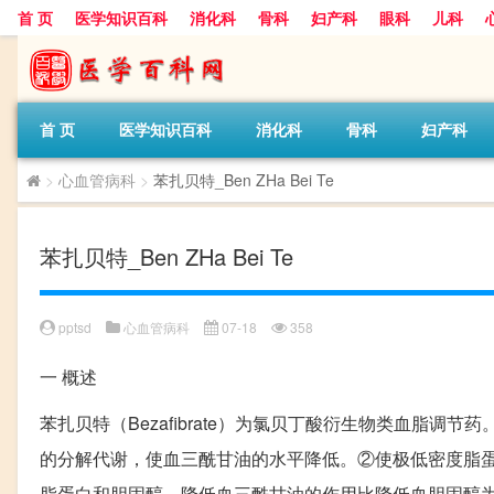
首 页
医学知识百科
消化科
骨科
妇产科
眼科
儿科
首 页
医学知识百科
消化科
骨科
妇产科
>
心血管病科
>
苯扎贝特_Ben ZHa Bei Te
苯扎贝特_Ben ZHa Bei Te
pptsd
心血管病科
07-18
358
一
概述
苯扎贝特（Bezafibrate）为氯贝丁酸衍生物类血脂
的分解代谢，使血三酰甘油的水平降低。②使极低密度脂
脂蛋白和胆固醇。降低血三酰甘油的作用比降低血胆固醇