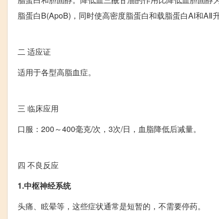
脂蛋白B(ApoB)，同时使高密度脂蛋白和载脂蛋白AI和AⅡ
二
适应证
适用于各型高脂血症。
三
临床应用
口服：200～400毫克/次，3次/日，血脂降低后减量。
四
不良反应
1.中枢神经系统
头痛、眩晕等，这些症状通常是短暂的，不需要停药。