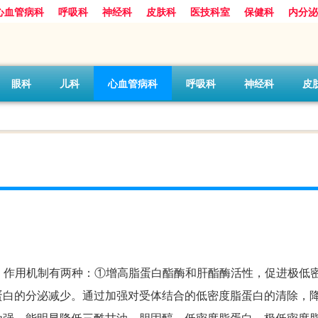
心血管病科
呼吸科
神经科
皮肤科
医技科室
保健科
内分泌
眼科
儿科
心血管病科
呼吸科
神经科
皮
调节药。作用机制有两种：①增高脂蛋白酯酶和肝酯酶活性，促进极低
蛋白的分泌减少。通过加强对受体结合的低密度脂蛋白的清除，
为强。能明显降低三酰甘油、胆固醇、低密度脂蛋白、极低密度