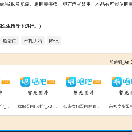
功能减退及肌痛。患胆囊疾病、胆石症者禁用，本品有可能使胆
在医生指导下进行。）
脂蛋白
苯扎贝特
降低
胺碘酮_An D
载脂蛋白C-Ⅲ测定_Zai Zhi Dan Bai C - Ⅲ
载脂蛋白E测定_Zai Zhi Dan Bai E
低密度脂蛋白胆固醇_Di Mi Du Zhi Dan Bai Dan Gu Chun