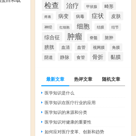
检查
治疗
畸形
甲状腺
症状
病变
皮肤
病毒
疼痛
细胞
神经
结膜
结节
红细胞
肿瘤
综合征
脓肿
脊髓
膀胱
血清
血管
视网膜
角膜
骨折
黏膜
静脉
食管
阴道
最新文章
热评文章
随机文章
医学知识是什么
医学知识在医疗行业的应用
医学知识的来源和分类
医学知识对健康的重要性
如何应对医疗变革、创新和趋势