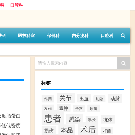
科
口腔科
肤科
医技科室
保健科
内分泌科
口腔科
请输入搜索内容
标签
关节
动脉
出血
作用
切除
囊肿
发作
尿道
子宫
患者
密度脂蛋白
感染
抗体
手术
降低低密度
术后
本品
损伤
杆菌
脂蛋白和载