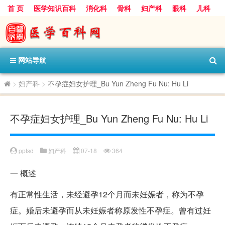
首 页
医学知识百科
消化科
骨科
妇产科
眼科
儿科
心血管病科
呼吸科
神经科
皮肤科
医技科室
保健科
内分泌科
口腔科
网站导航
>
妇产科
>
不孕症妇女护理_Bu Yun Zheng Fu Nu: Hu Li
不孕症妇女护理_Bu Yun Zheng Fu Nu: Hu Li
pptsd
妇产科
07-18
364
一
概述
有正常性生活，未经避孕12个月而未妊娠者，称为不孕
症。婚后未避孕而从未妊娠者称原发性不孕症。曾有过妊