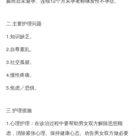
娠而后未避孕、连续12个月未孕者称继发性不孕症。
二
主要护理问题
1.知识缺乏。
2.自尊紊乱。
3.社交孤僻。
4.慢性疼痛。
5.焦虑／恐惧。
三
护理措施
1.心理护理：在诊治过程中要帮助男女双方解除思想顾
虑，消除紧张心理。保持健康心态。劝告男女双方做必要