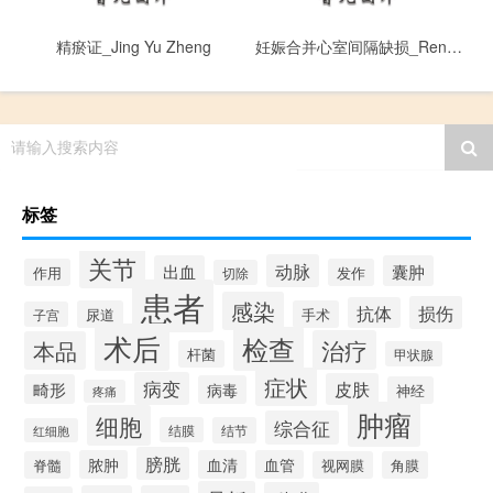
精瘀证_Jing Yu Zheng
妊娠合并心室间隔缺损_Ren Shen He Bing Xin Shi Jian Ge Que Sun
请输入搜索内容
标签
关节
动脉
出血
囊肿
作用
发作
切除
患者
感染
损伤
抗体
尿道
手术
子宫
术后
检查
治疗
本品
杆菌
甲状腺
症状
病变
皮肤
畸形
病毒
神经
疼痛
肿瘤
细胞
综合征
结膜
结节
红细胞
膀胱
脓肿
血清
血管
脊髓
视网膜
角膜