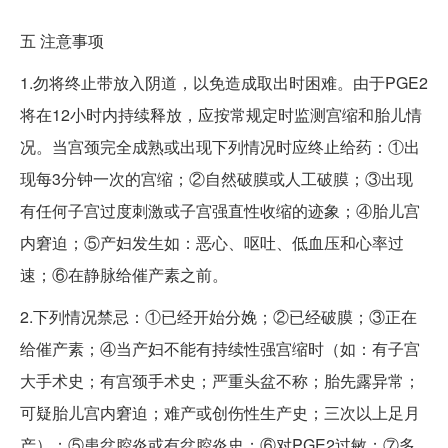
五
注意事项
1.勿将终止带放入阴道，以免造成取出时困难。由于PGE2
将在12小时内持续释放，应按常规定时监测宫缩和胎儿情
况。当宫颈完全成熟或出现下列情况时应终止给药：①出
现每3分钟一次的宫缩；②自然破膜或人工破膜；③出现
有任何子宫过度刺激或子宫强直性收缩的迹象；④胎儿宫
内窘迫；⑤产妇发生如：恶心、呕吐、低血压和心率过
速；⑥在静脉给催产素之前。
2.下列情况禁忌：①已经开始分娩；②已经破膜；③正在
给催产素；④当产妇不能有持续性强宫缩时（如：有子宫
大手术史；有宫颈手术史；严重头盆不称；胎先露异常；
可疑胎儿宫内窘迫；难产或创伤性生产史；三次以上足月
产）；⑤患盆腔炎或有盆腔炎史；⑥对PGE2过敏；⑦多