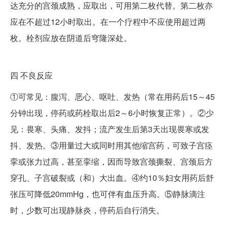
达充分的宫颈成熟，应取出，可用第二枚代替。第二枚亦
应在不超过12小时取出。在一个疗程中不应使用超过两
枚。栓剂应放在阴道后穹隆深处。
四
不良反应
①可常见：腹泻、恶心、呕吐、发热（常在用药后15～45
分钟出现，停药或药栓取出后2～6小时恢复正常）。②少
见：畏寒、头痛、发抖；流产发生后第3天出现畏寒或发
抖、发热。③用量过大或同时用其他缩宫药，可致子宫痉
挛或张力过高，甚至挛缩，因而导致宫颈撕裂、宫颈后方
穿孔、子宫破裂或（和）大出血。④约10％妇女用药后舒
张压可降低20mmHg，也可伴有血压升高。⑤静脉滴注
时，少数可出现静脉炎，停药后自行消失。