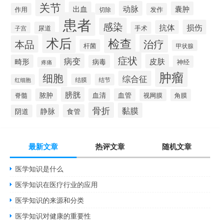
关节
动脉
出血
囊肿
作用
发作
切除
患者
感染
损伤
抗体
尿道
手术
子宫
术后
检查
治疗
本品
杆菌
甲状腺
症状
病变
皮肤
畸形
病毒
神经
疼痛
肿瘤
细胞
综合征
结膜
结节
红细胞
膀胱
脓肿
血清
血管
脊髓
视网膜
角膜
骨折
黏膜
静脉
食管
阴道
最新文章
热评文章
随机文章
医学知识是什么
医学知识在医疗行业的应用
医学知识的来源和分类
医学知识对健康的重要性