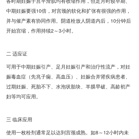
各时期妊娠子宫平滑肌均有收缩作用，但足月时较早期、
中期妊娠要强10倍，对宫颈的软化和扩张有很强的作用，
并与催产素有协同作用。阴道栓放人阴道内后，10分钟后
开始宫缩，作用持续2～3小时。
二
适应证
可用于中期妊娠引产、足月妊娠引产和治疗性流产，对妊
娠毒血症（先兆子痫、高血压）、妊娠合并肾疾病患者、
过期妊娠、死胎不下、水泡状胎块、羊膜早破、高龄初产
妇等均可应用。
三
临床应用
使用一枚栓剂通常足以达到宫颈成熟。如8～12小时内未