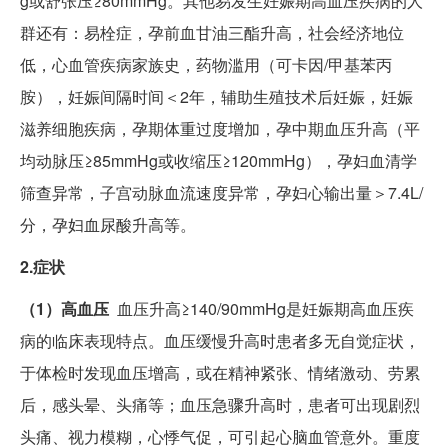
g或舒张压≥80mmHg。其他易发生妊娠期高血压疾病的人
群还有：易栓症，孕前血甘油三酯升高，社会经济地位
低，心血管疾病家族史，药物滥用（可卡因/甲基苯丙
胺），妊娠间隔时间＜2年，辅助生殖技术后妊娠，妊娠
滋养细胞疾病，孕期体重过度增加，孕中期血压升高（平
均动脉压≥85mmHg或收缩压≥120mmHg），孕妇血清学
筛查异常，子宫动脉血流速度异常，孕妇心输出量＞7.4L/
分，孕妇血尿酸升高等。
2.症状
（1）高血压
血压升高≥140/90mmHg是妊娠期高血压疾
病的临床表现特点。血压缓慢升高时患者多无自觉症状，
于体检时发现血压增高，或在精神紧张、情绪激动、劳累
后，感头晕、头痛等；血压急骤升高时，患者可出现剧烈
头痛、视力模糊，心悸气促，可引起心脑血管意外。重度