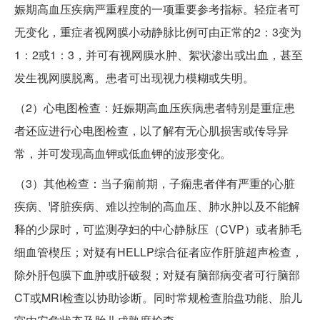
娠期高血压疾病严重程度的一项重要参考指标。轻症者可
无变化，重症者视网膜小动静脉比例可由正常的2：3变为
1：2或1：3，并可有视网膜水肿、絮状渗出或出血，甚至
发生视网膜脱离。患者可出现视力模糊或失明。
（2）心电图检查：妊娠期高血压疾病患者特别是重症患
者还应进行心电图检查，以了解有无心肌损害或传导异
常，并可发现高血钾或低血钾的波形变化。
（3）其他检查：当子痫前期，子痫患者伴有严重的心脏
疾病、肾脏疾病、难以控制的高血压、肺水肿以及不能解
释的少尿时，可监测孕妇的中心静脉压（CVP）或者肺毛
细血管楔压；对疑有HELLP综合征者应作肝脏超声检查，
除外肝包膜下血肿或肝破裂；对疑有脑部病变者可行脑部
CT或MRI检查以协助诊断。同时常规检查胎盘功能、胎儿