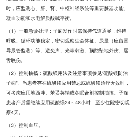
时，应监测心、肝、肾、中枢神经系统等重要脏器功能、
凝血功能和水电解质酸碱平衡。
（1）一般急诊处理：子痫发作时需保持气道通畅，维持
呼吸、循环功能稳定，密切观察生命体征、尿量（应留置
导尿管监测）等。避免声、光等刺激。预防坠地外伤、唇
舌咬伤。
（2）控制抽搐：硫酸镁用法及注意事项参见“硫酸镁防治
子痫”。当患者存在硫酸镁应用禁忌或硫酸镁治疗无效时，
可考虑应用地西泮、苯妥英钠或冬眠合剂控制抽搐。子痫
患者产后需继续应用硫酸镁24～48小时，至少住院密切观
察4天。
（3）控制血压。