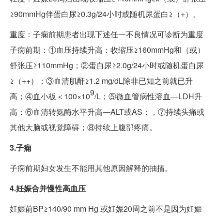
≥90mmHg伴蛋白尿≥0.3g/24小时或随机尿蛋白≥（+）。
重度：子痫前期患者出现下述任一不良情况可诊断为重度
子痫前期：①血压持续升高：收缩压≥160mmHg和（或）
舒张压≥110mmHg；②蛋白尿≥2.0g/24小时或随机蛋白尿
≥（++）；③血清肌酐≥1.2 mg/dL除非已知之前就已升
9
高；④血小板＜100×10
/L；⑤微血管病性溶血—LDH升
高；⑥血清转氨酶水平升高—ALT或AS；，⑦持续头痛或
其他大脑或视觉障碍；⑧持续上腹部疼痛。
3.子痫
子痫前期妇女发生不能用其他原因解释的抽搐。
4.妊娠合并慢性高血压
妊娠前BP≥140/90 mm Hg 或妊娠20周之前不是因为妊娠