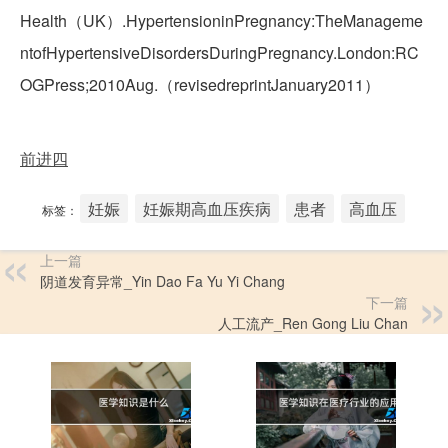
Health（UK）.HypertensioninPregnancy:TheManageme
ntofHypertensiveDisordersDuringPregnancy.London:RC
OGPress;2010Aug.（revisedreprintJanuary2011）
前进四
妊娠
妊娠期高血压疾病
患者
高血压
标签：
上一篇
阴道发育异常_Yin Dao Fa Yu Yi Chang
下一篇
人工流产_Ren Gong Liu Chan