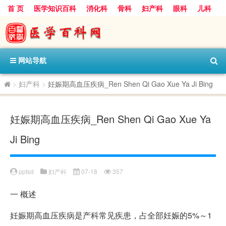
首 页
医学知识百科
消化科
骨科
妇产科
眼科
儿科
心血管病科
呼吸科
神经科
皮肤科
医技科室
保健科
内分泌科
口腔科
网站导航
>
妇产科
>
妊娠期高血压疾病_Ren Shen Qi Gao Xue Ya Ji Bing
妊娠期高血压疾病_Ren Shen Qi Gao Xue Ya
Ji Bing
pptsd
妇产科
07-18
357
一
概述
妊娠期高血压疾病是产科常见疾患，占全部妊娠的5%～1