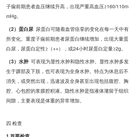
子痫前期患者血压继续升高，出现严重高血压≥160/110m
mHg。
（2）蛋白尿
尿蛋白可随着血管痉挛的变化在每一天中有
所变化。重度子痫前期患者尿蛋白继续增加，出现大量蛋
白尿，尿蛋白定性≥（++），或24小时尿蛋白定量≥2g。
（3）水肿
可表现为显性水肿和隐性水肿。显性水肿多发
生于踝部及下肢，也可表现为全身水肿。特点为休息后不
消失，或突然出现，迅速波及全身甚至出现包括腹腔、胸
腔、心包腔的浆膜腔积液。隐性水肿是指液体潴留于组织
间隙，主要表现是体重的异常增加。
四
检查
1.首要检查