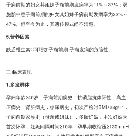
子痫前期的妇女其姐妹子痫前期发病率为11%～37%；双
胞胎中患子痫前期的妇女其姐妹子痫前期发病率为22%～
47%。但至今为止，其遗传模式尚不清楚。
5.营养因素
缺乏维生素C可增加子痫前期-子痫发病的危险性。
三
临床表现
1.多发群体
孕妇年龄≥40岁，子痫前期病史，抗磷脂抗体阳性，高血
压病史，肾脏病史，糖尿病史，初次产检时BMI≥28g/㎡，
子痫前期家族史（母亲或姐妹），多胎妊娠，本次妊娠为
首次怀孕，妊娠间隔时间≥10年，孕早期收缩压≥130mmH