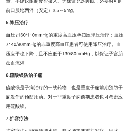
量。不建议限制食盐摄入。为保证充足睡眠，必要时可睡
前口服地西泮（安定）2.5～5mg。
5.降压治疗
血压≥160/110mmHg的重度高血压孕妇应降压治疗；血压
≥140/90mmHg的非重度高血压患者可使用降压治疗。血
压应平稳下降，且不应低于130/80mmHg，以保证子宫胎
盘血流灌
6.硫酸镁防治子痫
硫酸镁是子痫治疗的一线药物，也是重度子痫前期预防子
痫发作的预防用药。对于非重度子痫前期患者也可考虑应
用硫酸镁。
7.扩容疗法
扩容疗法可能导致肺水肿、脑水肿等严重并发症。因此，