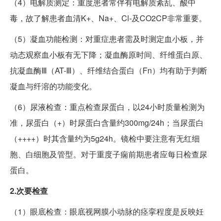
（4）电解质测定：重度患者常伴有电解质紊乱、酸中
毒，故了解患者血清K+、Na+、Cl-及CO2CP非常重要。
（5）凝血功能检测：对重症患者需及时测定血小板，并
动态观察血小板有无下降；凝血酶原时间、纤维蛋白原、
抗凝血酶Ⅲ（AT-Ⅲ）、纤维结合蛋白（Fn）均有助于判断
凝血与纤溶的功能变化。
（6）尿液检查：重点检查尿蛋白，以24小时质量检测为
准，尿蛋白（+）时尿蛋白含量约300mg/24h；当尿蛋白
（++++）时其含量约为5g24h。镜检中要注意有无红细
胞、白细胞及管型。对于重度子痫前期患者应每日检查尿
蛋白。
2.次要检查
（1）眼底检查：眼底视网膜小动脉的痉挛程度是反映妊