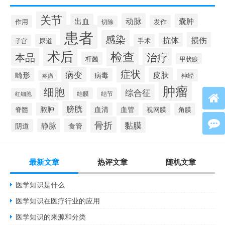
关节
动脉
出血
囊肿
作用
发作
切除
患者
感染
损伤
抗体
尿道
手术
子宫
术后
检查
治疗
本品
杆菌
甲状腺
症状
病变
皮肤
畸形
病毒
神经
疼痛
肿瘤
细胞
综合征
结膜
结节
红细胞
膀胱
脓肿
血清
血管
脊髓
视网膜
角膜
骨折
黏膜
静脉
食管
阴道
最新文章
热评文章
随机文章
医学知识是什么
医学知识在医疗行业的应用
医学知识的来源和分类