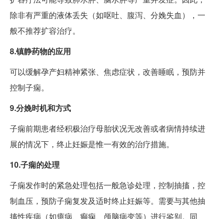
除非有严重的液体丢失（如呕吐、腹泻、分娩失血），一
般不推荐扩容治疗。
8.镇静药物的应用
可以缓解孕产妇精神紧张、焦虑症状，改善睡眠，预防并
控制子痫。
9.分娩时机和方式
子痫前期患者经积极治疗母胎状况无改善或者病情持续进
展的情况下，终止妊娠是惟一有效的治疗措施。
10.子痫的处理
子痫发作时的紧急处理包括一般急诊处理，控制抽搐，控
制血压，预防子痫复发及适时终止妊娠等。需要与其他抽
搐性疾病（如癔病、癫痫、颅脑病变等）进行鉴别。同