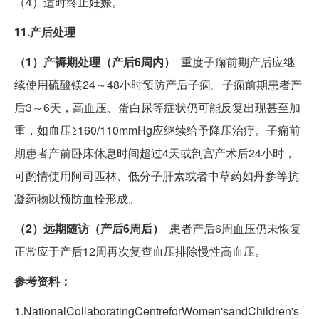
（4）适时终止妊娠。
11.产后处理
（1）产褥期处理（产后6周内）
重度子痫前期产后应继
续使用硫酸镁24～48小时预防产后子痫。子痫前期患者产
后3～6天，高血压、蛋白尿等症状仍可能反复出现甚至加
重，如血压≥160/110mmHg应继续给予降压治疗。子痫前
期患者产前卧床休息时间超过4天或剖宫产术后24小时，
可酌情使用阿司匹林、低分子肝素或者中草药如丹参等抗
凝药物以预防血栓形成。
（2）远期随访（产后6周后）
患者产后6周血压仍未恢复
正常应于产后12周再次复查血压排除慢性高血压。
参考资料：
1.NationalCollaboratingCentreforWomen'sandChildren's