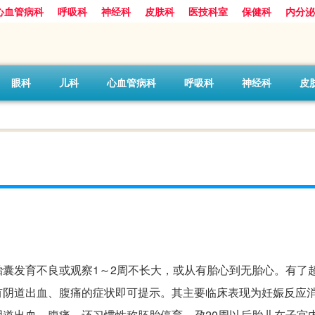
心血管病科
呼吸科
神经科
皮肤科
医技科室
保健科
内分泌
眼科
儿科
心血管病科
呼吸科
神经科
皮
囊发育不良或观察1～2周不长大，或从有胎心到无胎心。有了
有阴道出血、腹痛的症状即可提示。其主要临床表现为妊娠反应
道出血、腹痛，还习惯性称胚胎停育。孕20周以后胎儿在子宫