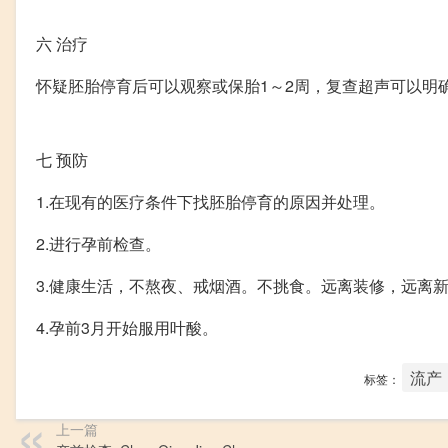
六
治疗
怀疑胚胎停育后可以观察或保胎1～2周，复查超声可以明
七
预防
1.在现有的医疗条件下找胚胎停育的原因并处理。
2.进行孕前检查。
3.健康生活，不熬夜、戒烟酒。不挑食。远离装修，远离
4.孕前3月开始服用叶酸。
流产
标签：
上一篇