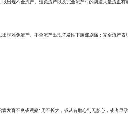
可以出现不全流产、难免流产以及完全流产时的阴道大量流血有
以出现难免流产、不全流产出现阵发性下腹部剧痛；完全流产表
现胎囊发育不良或观察1周不长大，或从有胎心到无胎心；或者早孕期