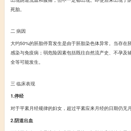
死胎。
二
病因
大约50%的胚胎停育发生是由于胚胎染色体异常。当存在
感染与免疫病；弱危险因素包括既往自然流产史、不孕及辅
全等可能发生。
三
临床表现
1.停经
对于平素月经规律的妇女，超过平素应来月经的日期仍无
2.阴道出血