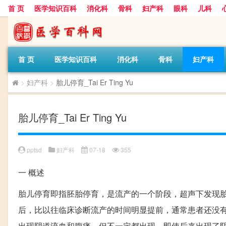
首 页
医学知识百科
消化科
骨科
妇产科
眼科
儿科
首 页
医学知识百科
消化科
骨科
妇产科
>
妇产科
>
胎儿停育_Tai Er Ting Yu
胎儿停育_Tai Er Ting Yu
pptsd
妇产科
07-18
355
一
概述
胎儿停育即指胚胎停育，是流产的一个阶段，超声下发现胎
后，比以往临床诊断流产的时间明显提前，通常患者还没
出现阴道流血和腹痛，但不一定都出现。即使后来出现了阴