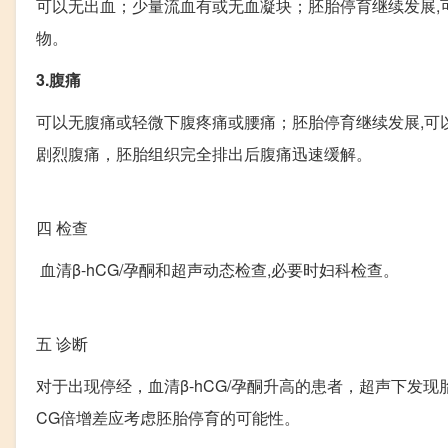
可以无出血；少量流血有或无血凝块；胚胎停育继续发展,
物。
3.腹痛
可以无腹痛或轻微下腹疼痛或腰痛；胚胎停育继续发展,可
剧烈腹痛，胚胎组织完全排出后腹痛迅速缓解。
四
检查
血清β-hCG/孕酮和超声动态检查,必要时妇科检查。
五
诊断
对于出现停经，血清β-hCG/孕酮升高的患者，超声下发
CG倍增差应考虑胚胎停育的可能性。