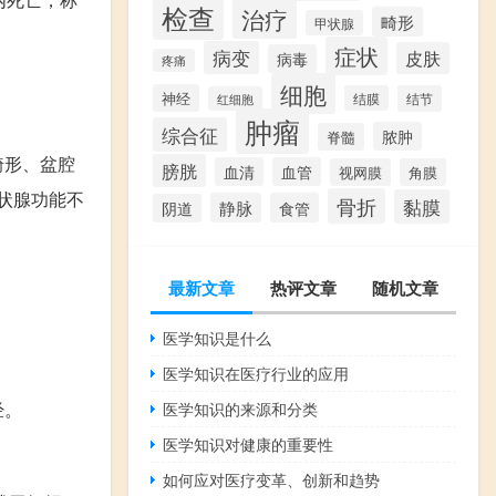
检查
治疗
畸形
甲状腺
症状
病变
皮肤
病毒
疼痛
细胞
神经
结膜
结节
红细胞
肿瘤
综合征
脓肿
脊髓
畸形、盆腔
膀胱
血清
血管
视网膜
角膜
状腺功能不
骨折
黏膜
静脉
食管
阴道
最新文章
热评文章
随机文章
医学知识是什么
医学知识在医疗行业的应用
经。
医学知识的来源和分类
医学知识对健康的重要性
如何应对医疗变革、创新和趋势