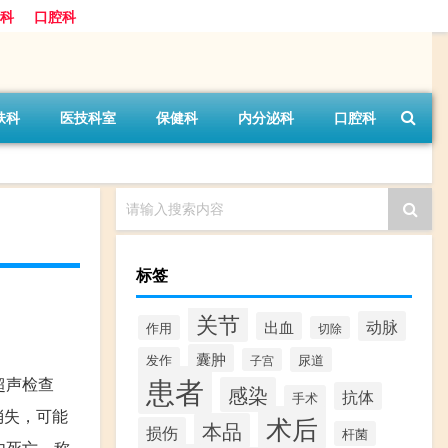
科
口腔科
肤科
医技科室
保健科
内分泌科
口腔科
请输入搜索内容
标签
关节
动脉
出血
作用
切除
囊肿
发作
尿道
子宫
患者
超声检查
感染
抗体
手术
消失，可能
术后
本品
损伤
杆菌
内死亡，称