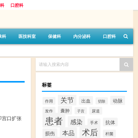
科
口腔科
肤科
医技科室
保健科
内分泌科
口腔科
请输入搜索内容
标签
关节
动脉
出血
作用
切除
囊肿
发作
尿道
子宫
患者
即宫口扩张
感染
抗体
手术
术后
本品
损伤
杆菌