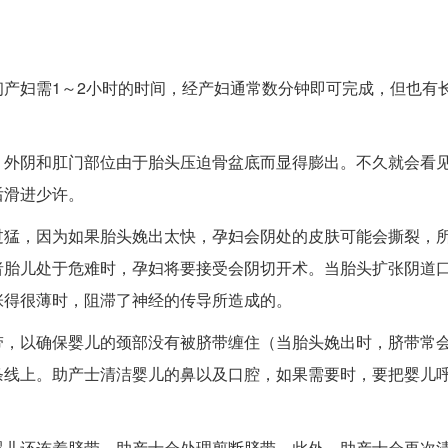
产妇需1～2小时的时间，经产妇通常数分钟即可完成，但也有
，外阴和肛门部位由于胎头压迫骨盆底而显得膨出。不久就会看
后滑进少许。
过猛，因为如果胎头娩出太快，孕妇会阴处的皮肤可能会撕裂，
者胎儿处于危难时，孕妇将要接受会阴切开术。当胎头扩张阴道
张得很薄时，阻滞了神经的传导所造成的。
带，以确保婴儿的颈部没有被脐带缠住（当胎头娩出时，脐带常
条线上。助产士清洁婴儿的鼻以及口腔，如果需要时，要把婴儿
婴儿还连着脐带，助产士会处理剪断脐带。此外，助产士会再次