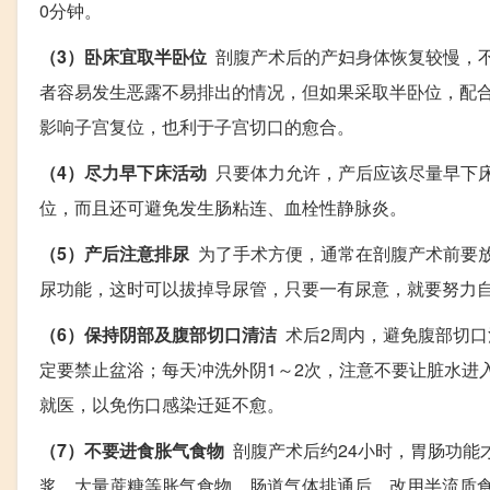
0分钟。
（3）卧床宜取半卧位
剖腹产术后的产妇身体恢复较慢，不
者容易发生恶露不易排出的情况，但如果采取半卧位，配
影响子宫复位，也利于子宫切口的愈合。
（4）尽力早下床活动
只要体力允许，产后应该尽量早下床
位，而且还可避免发生肠粘连、血栓性静脉炎。
（5）产后注意排尿
为了手术方便，通常在剖腹产术前要放
尿功能，这时可以拔掉导尿管，只要一有尿意，就要努力
（6）保持阴部及腹部切口清洁
术后2周内，避免腹部切口
定要禁止盆浴；每天冲洗外阴1～2次，注意不要让脏水进
就医，以免伤口感染迁延不愈。
（7）不要进食胀气食物
剖腹产术后约24小时，胃肠功能
浆、大量蔗糖等胀气食物。肠道气体排通后，改用半流质食