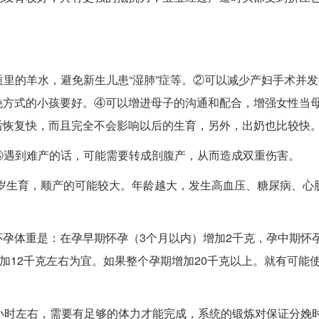
里的羊水，避免新生儿患“湿肺”症等。②可以减少产妇手术并
娩方式的小孩要好。④可以增进母子的沟通和配合，增强女性当
后恢复快，而且完全不会影响以后的生育，另外，出奶也比较快
③遇到难产的话，可能需要转成剖腹产，从而造成双重伤害。
9岁生育，顺产的可能较大。年龄越大，发生高血压、糖尿病、心
孕体重是：在孕早期怀孕（3个月以内）增加2千克，孕中期怀孕
加12千克左右为宜。如果整个孕期增加20千克以上。就有可能
小时左右，需要有足够的体力才能完成，系统的锻炼对保证分娩