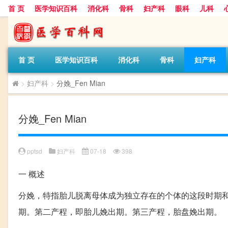
首 页
医学知识百科
消化科
骨科
妇产科
眼科
儿科
首 页
医学知识百科
消化科
骨科
妇产科
>
妇产科
>
分娩_Fen Mian
分娩_Fen Mian
pptsd
妇产科
07-18
398
一
概述
分娩，特指胎儿脱离母体成为独立存在的个体的这段时期和
期。第二产程，即胎儿娩出期。第三产程，胎盘娩出期。