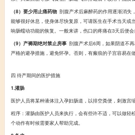
（8）要少用止痛药物
剖腹产术后麻醉药的作用逐渐消失，
能够很好休息，使身体尽快复原，可请医生在手术当天或
响肠蠕动功能的恢复。一般来讲，伤口的疼痛在3天后便会
（9）产褥期绝对禁止房事
剖腹产术后6周，如果阴道不再
严格的避孕措施，避免怀孕。否则，有瘢痕的子宫容易在
四
待产期间的医护措施
1.灌肠
医护人员将某种液体注入孕妇肠道，以排空粪便，刺激宫
程序：灌肠由医护人员来执行，会有些许不适，可以做轻松
个动作有时候需要家人帮助完成。