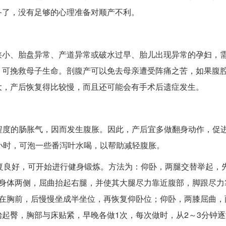
备了，没有足够的心理准备对顺产不利。
狭小、胎盘异常、产道异常或破水过早、胎儿出现异常的孕妇，
，可挽救母子生命。剖腹产可以免去母亲遭受阵痛之苦，如果腹
大，产后恢复得比较慢，而且还可能会有手术后遗症发生。
度的肠胀气，因而发生腹胀。因此，产后宜多做翻身动作，促
小时，可泡一些番泻叶水喝，以帮助减轻腹胀。
复良好，可开始进行健身锻炼。方法为：仰卧，两腿交替举起，
在身体两侧，屈曲抬起右腿，并使其大腿尽力靠近腹部，脚跟尽力
抱在胸前，后慢慢坐成半坐位，再恢复仰卧位；仰卧，两膝屈曲，
起臀，胸部与床贴紧，早晚各做1次，每次做时，从2～3分钟逐