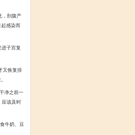
此，剖腹产
引起感染而
促进子宫复
才又恢复排
性。
干净之前一
，应该及时
忌食牛奶、豆