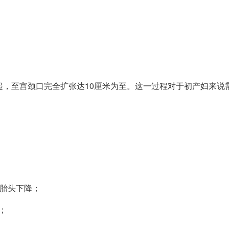
，至宫颈口完全扩张达10厘米为至。这一过程对于初产妇来说需
碍胎头下降；
；