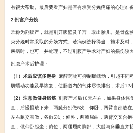
有很大帮助。最后要看产妇是否有承受分娩疼痛的心理准
2.剖宫产分娩
常称为剖腹产，就是剖开腹壁及子宫，取出胎儿。是骨盆
束分娩时常采取的分娩方式。若病例选择得当，施术及时
疾病时，也可一并处理，不过剖腹产手术对产妇的损伤较
剖腹产术后护理：
（1）术后应该多翻身
麻醉药物可抑制肠蠕动，引起不同程
肌蠕动功能及早恢复，使肠道内的气体尽快排出，术后12
（2）注意做健身锻炼
剖腹产术后10天左右，如果身体恢
直，后慢慢放下来，两腿分别做5次；仰卧，两臂自然放
左右腿交替做，各做5次；仰卧，两膝屈曲，两臂交叉合
直，做仰卧起坐；俯位，两腿屈向胸部，大腿与床垂直并抬