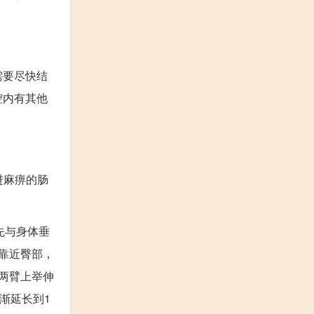
需要尽快结
腔内有其他
进麻痹的肠
先与身体垂
靠近臀部，
两臂上举伸
渐延长到1