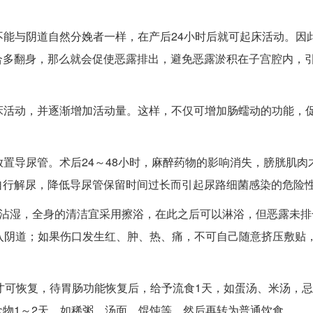
能与阴道自然分娩者一样，在产后24小时后就可起床活动。因
合多翻身，那么就会促使恶露排出，避免恶露淤积在子宫腔内，
活动，并逐渐增加活动量。这样，不仅可增加肠蠕动的功能，
置导尿管。术后24～48小时，麻醉药物的影响消失，膀胱肌肉
自行解尿，降低导尿管保留时间过长而引起尿路细菌感染的危险
沾湿，全身的清洁宜采用擦浴，在此之后可以淋浴，但恶露未排
入阴道；如果伤口发生红、肿、热、痛，不可自己随意挤压敷贴
才可恢复，待胃肠功能恢复后，给予流食1天，如蛋汤、米汤，
物1～2天，如稀粥、汤面、馄饨等，然后再转为普通饮食。