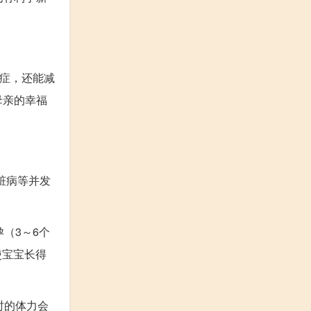
发症，还能减
母亲的幸福
。
脏病等并发
（3～6个
使宝宝长得
时的体力会