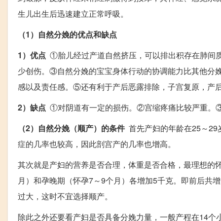
生儿出生后迅速建立正常呼吸。
（1）自然分娩的优点和缺点
1）优点
①胎儿经过产道自然挤压，可以排出积存在肺间质
少创伤。③自然分娩的宝宝身体行动的协调能力比其他分
感以及责任感。⑤还有利于产后恶露排除，子宫复原，产
2）缺点
①对阴道有一定的损伤。②宫缩疼痛比较严重。
（2）自然分娩（顺产）的条件
首先产妇的年龄在25～2
症的几率也较高，因此剖宫产的几率也增高。
其次就是产妇的营养是否合理，体重是否合格，最理想的怀
月）和孕晚期（怀孕7～9个月）各增加5千克。即前后共增
过大，这时不宜选择顺产。
除此之外还要看产妇是否具备分娩力量，一般产程在14个