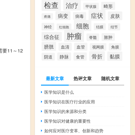
检查
治疗
畸形
甲状腺
症状
病变
皮肤
病毒
疼痛
细胞
神经
结膜
结节
红细胞
肿瘤
综合征
脓肿
脊髓
膀胱
血清
血管
视网膜
角膜
要11～12
骨折
黏膜
静脉
食管
阴道
最新文章
热评文章
随机文章
医学知识是什么
医学知识在医疗行业的应用
医学知识的来源和分类
医学知识对健康的重要性
如何应对医疗变革、创新和趋势