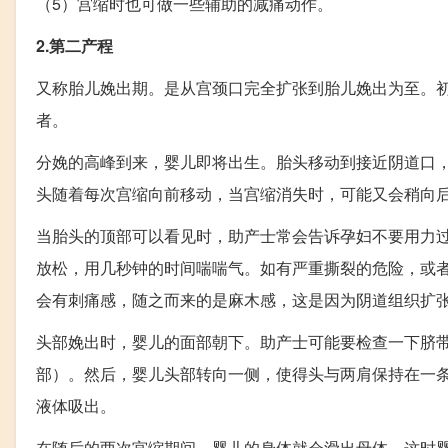
（5）宫缩时也可做一些辅助的减痛动作。
2.第二产程
又称胎儿娩出期。是从宫颈口完全扩张到胎儿娩出为至。初
者。
分娩的高峰到来，婴儿即将出生。胎头移动到接近阴道口
头随着每次宫缩向前移动，当宫缩消失时，可能又会稍向
当胎头的顶部可以看见时，助产士常会告诉孕妇不要用力
放松，用几秒钟的时间喘喘气。如有严重撕裂的危险，或
会有刺痛感，随之而来的是麻木感，这是因为阴道组织扩
头部娩出时，婴儿的面部朝下。助产士可能要检查一下脐
部）。然后，婴儿头部转向一侧，使得头与两肩保持在一
液体吸出。
在随后的两次宫缩期间，婴儿的身体就会滑出母体，这时