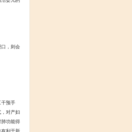
裂口，则会
工干预手
式，对产妇
时肺功能得
也有利于新