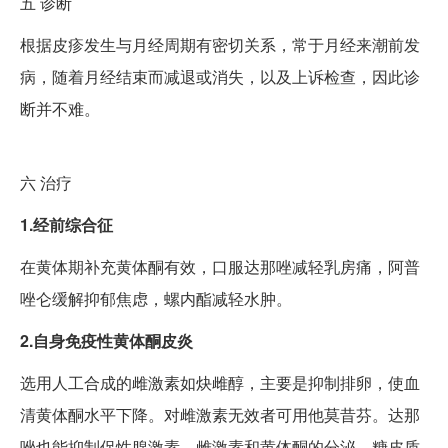
五
诊断
根据皮疹发生与月经周期有密切关系，常于月经来潮前发
病，随着月经结束而减退或消失，以及上诉检查，因此诊
断并不难。
六
治疗
1.经前综合征
在黄体期补充黄体酮有效，口服达那唑减轻乳房痛，阿普
唑仑缓解抑郁焦虑，螺内酯减轻水肿。
2.自身免疫性黄体酮皮炎
选用人工合成的雌激素如炔雌醇，主要是抑制排卵，使血
清黄体酮水平下降。对雌激素无效者可用他莫昔芬。达那
唑也能抑制促性腺激素、雌激素和黄体酮的分泌。糖皮质