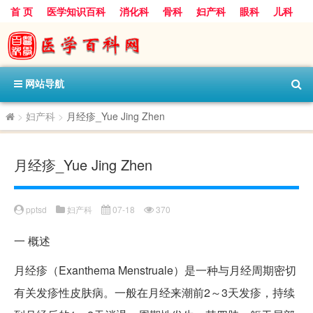
首 页
医学知识百科
消化科
骨科
妇产科
眼科
儿科
心血管病科
呼吸科
神经科
皮肤科
医技科室
保健科
内分泌科
口腔科
网站导航
>
妇产科
>
月经疹_Yue Jing Zhen
月经疹_Yue Jing Zhen
pptsd
妇产科
07-18
370
一
概述
月经疹（Exanthema Menstruale）是一种与月经周期密切
有关发疹性皮肤病。一般在月经来潮前2～3天发疹，持续