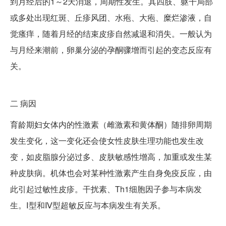
到月经后的1～2天消退，周期性发生。其四肢、躯干局部
或多处出现红斑、丘疹风团、水疱、大疱、糜烂渗液，自
觉瘙痒，随着月经的结束皮疹自然减退和消失。一般认为
与月经来潮前，卵巢分泌的孕酮骤增而引起的变态反应有
关。
二
病因
育龄期妇女体内的性激素（雌激素和黄体酮）随排卵周期
发生变化，这一变化还会使女性皮肤生理功能也发生改
变，如皮脂腺分泌过多、皮肤敏感性增高，加重或发生某
种皮肤病。机体也会对某种性激素产生自身免疫反应，由
此引起过敏性皮疹。干扰素、Th1细胞因子参与本病发
生。Ⅰ型和Ⅳ型超敏反应与本病发生有关系。