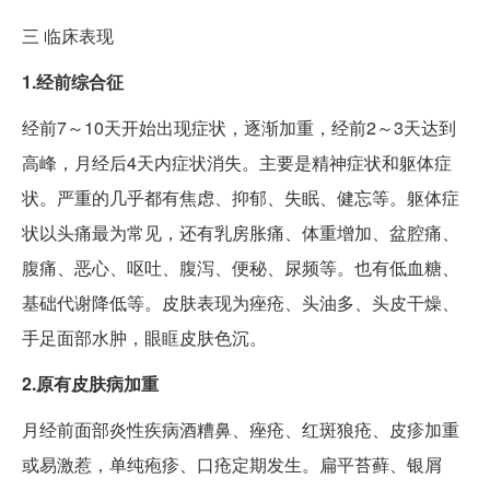
三
临床表现
1.经前综合征
经前7～10天开始出现症状，逐渐加重，经前2～3天达到
高峰，月经后4天内症状消失。主要是精神症状和躯体症
状。严重的几乎都有焦虑、抑郁、失眠、健忘等。躯体症
状以头痛最为常见，还有乳房胀痛、体重增加、盆腔痛、
腹痛、恶心、呕吐、腹泻、便秘、尿频等。也有低血糖、
基础代谢降低等。皮肤表现为痤疮、头油多、头皮干燥、
手足面部水肿，眼眶皮肤色沉。
2.原有皮肤病加重
月经前面部炎性疾病酒糟鼻、痤疮、红斑狼疮、皮疹加重
或易激惹，单纯疱疹、口疮定期发生。扁平苔藓、银屑