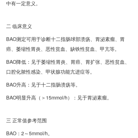
中有一定意义。
二
临床意义
BAO测定可用于诊断十二指肠球部溃疡、胃泌素瘤、胃
癌、萎缩性胃炎、恶性贫血、缺铁性贫血、甲亢等。
BAO降低：见于萎缩性胃炎、胃癌、胃扩张、恶性贫血、
口腔化脓性感染、甲状腺功能亢进症等。
BAO升高：见于十二指肠溃疡等。
BAO明显升高（＞15mmol/h）：见于胃泌素瘤。
三
正常值参考范围
BAO：2～5mmol/h。