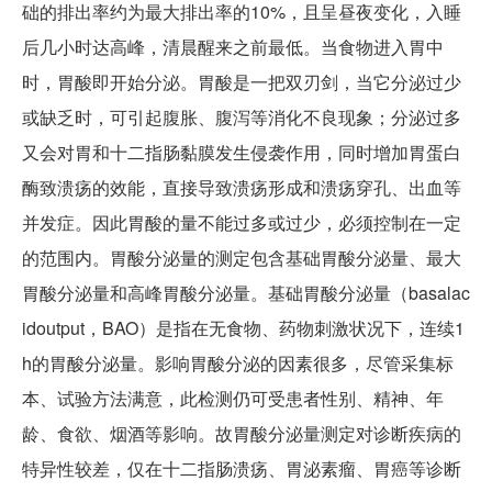
础的排出率约为最大排出率的10%，且呈昼夜变化，入睡
后几小时达高峰，清晨醒来之前最低。当食物进入胃中
时，胃酸即开始分泌。胃酸是一把双刃剑，当它分泌过少
或缺乏时，可引起腹胀、腹泻等消化不良现象；分泌过多
又会对胃和十二指肠黏膜发生侵袭作用，同时增加胃蛋白
酶致溃疡的效能，直接导致溃疡形成和溃疡穿孔、出血等
并发症。因此胃酸的量不能过多或过少，必须控制在一定
的范围内。胃酸分泌量的测定包含基础胃酸分泌量、最大
胃酸分泌量和高峰胃酸分泌量。基础胃酸分泌量（basalac
idoutput，BAO）是指在无食物、药物刺激状况下，连续1
h的胃酸分泌量。影响胃酸分泌的因素很多，尽管采集标
本、试验方法满意，此检测仍可受患者性别、精神、年
龄、食欲、烟酒等影响。故胃酸分泌量测定对诊断疾病的
特异性较差，仅在十二指肠溃疡、胃泌素瘤、胃癌等诊断