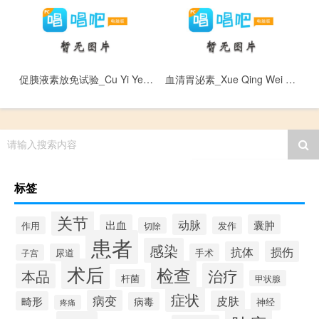
促胰液素放免试验_Cu Yi Ye Su Fang Mian Shi Yan
血清胃泌素_Xue Qing Wei Mi Su
请输入搜索内容
标签
关节
动脉
出血
囊肿
作用
发作
切除
患者
感染
损伤
抗体
尿道
手术
子宫
术后
检查
治疗
本品
杆菌
甲状腺
症状
病变
皮肤
畸形
病毒
神经
疼痛