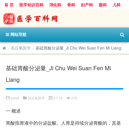
首 页
医学知识百科
消化科
骨科
妇产科
眼科
儿科
心血管病科
呼吸科
神经科
皮肤科
医技科室
保健科
内分泌科
口腔科
网站导航
>
高压氧医学
>
基础胃酸分泌量_Ji Chu Wei Suan Fen Mi Liang
基础胃酸分泌量_Ji Chu Wei Suan Fen Mi
Liang
pptsd
高压氧医学
07-18
376
一
概述
胃酸指胃液中的分泌盐酸。人胃是持续分泌胃酸的，其基