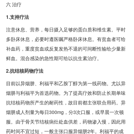
六
治疗
1.支持疗法
注意休息、营养，每日摄入足够的蛋白质和维生素。平时
多卧床休息，必要时遵医嘱严格卧床休息。有贫血者可给
补血药，重度贫血或反复发热不退的可间断性输给少量新
鲜血。混合感染的急性期可给以抗生素治疗。
2.抗结核药物疗法
目前以异烟肼、利福平和乙胺丁醇为第一线药物。尤以异
烟肼与利福平为首选药物。为了提高疗效和防止长期单味
抗结核药物所产生的耐药性，故目前都主张联合用药。异
烟肼成人剂量为每日300mg，分3次口服，或早晨一次顿
服。由于骨关节结核病灶处血供差，药物渗入慢，因此用
药时间不宜过短，一般主张口服异烟肼2年。利福平的成