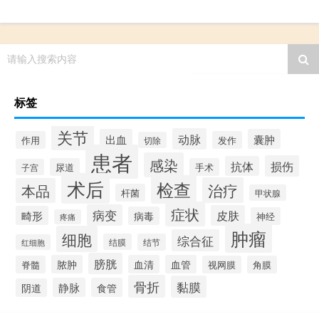
请输入搜索内容
标签
关节
动脉
出血
囊肿
作用
发作
切除
患者
感染
损伤
抗体
尿道
手术
子宫
术后
检查
治疗
本品
杆菌
甲状腺
症状
病变
皮肤
畸形
病毒
神经
疼痛
肿瘤
细胞
综合征
结膜
结节
红细胞
膀胱
脓肿
血清
血管
脊髓
视网膜
角膜
骨折
黏膜
静脉
食管
阴道