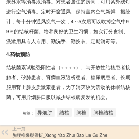
来苏水等消毒液消毒。对患者居住的房间，可用紫外线灯
进行空气消毒。定时开窗通风、保持室内空气新鲜。据统
计，每十分钟通风换气一次，4～5次后可以吹掉空气中9
9％的结核杆菌。培养良好的卫生习惯，如实行分食制、
洗漱用具专人专用、勤洗手、勤换衣、定期消毒等。
4.药物预防
结核菌素试验强阳性者（+ + + +）、与开放性结核患者接
触者、矽肺患者、肾病血液透析患者、糖尿病患者、长期
服用肾上腺皮质激素患者，为了消灭较为活动的休眠结核
菌，可用异烟肼口服以减少结核病复发的机会。
异烟肼
结核
胸椎
胸椎结核
标签：
上一篇
胸腰椎爆裂骨折_Xiong Yao Zhui Bao Lie Gu Zhe