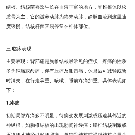
结核。结核菌喜欢生长在血液丰富的地方，脊椎椎体以松
质骨为主，它的滋养动脉为终末动脉，静脉血流到这里速
度缓慢，结核杆菌容易停留在椎体部位。
三
临床表现
主要表现：背部痛是胸椎结核最常见的症状，疼痛的性质
多为钝痛或酸痛，伴有压痛及叩击痛，休息后可减轻或暂
时消失，在行走承重、咳嗽、睡前疼痛加重。具体表现如
下：
1.疼痛
初期局部疼痛多不明显，待病变发展刺激或压迫其邻近的
神经根，如胸椎结核的出现肋间神经痛；腰椎结核刺激或
压迫腰丛神经引起腰腿痛，单纯骨结核或滑膜结核发展为