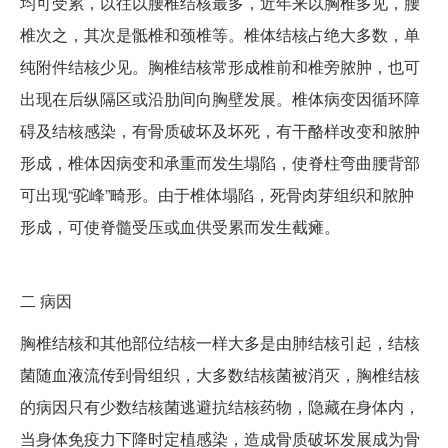
均可受累，以往以腰椎结核最多，近年来以胸椎多见，腰
椎次之，其次是骶椎和颈椎等。椎体结核占绝大多数，单
纯附件结核少见。胸椎结核常形成椎前和椎旁脓肿，也可
出现在后纵隔区或沿肋间向胸壁发展。椎体病变因循环障
碍及结核感染，有骨质破坏及坏死，有干酪样改变和脓肿
形成，椎体因病变和承重而发生塌陷，使脊柱弯曲腰背部
可出现“驼峰”畸形。由于椎体塌陷，死骨肉芽组织和脓肿
形成，可使脊髓受压或血供受累而发生截瘫。
二
病因
胸椎结核和其他部位结核一样大多是由肺结核引起，结核
菌随血液流传到骨组织，大多数结核菌被消灭，胸椎结核
的病因只有少数结核菌逃避抗结核药物，隐藏在身体内，
当身体免疫力下降时定植感染，造成骨质破坏发展成为骨