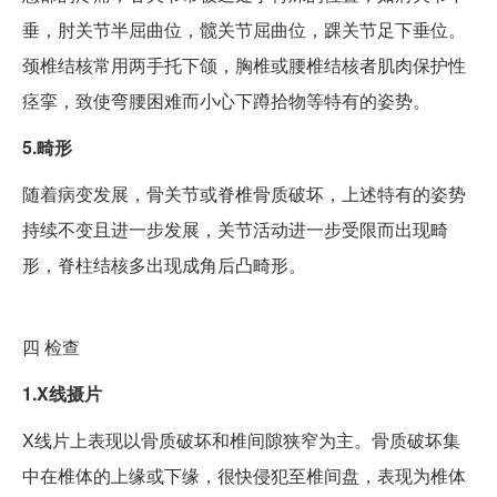
垂，肘关节半屈曲位，髋关节屈曲位，踝关节足下垂位。
颈椎结核常用两手托下颌，胸椎或腰椎结核者肌肉保护性
痉挛，致使弯腰困难而小心下蹲拾物等特有的姿势。
5.畸形
随着病变发展，骨关节或脊椎骨质破坏，上述特有的姿势
持续不变且进一步发展，关节活动进一步受限而出现畸
形，脊柱结核多出现成角后凸畸形。
四
检查
1.X线摄片
X线片上表现以骨质破坏和椎间隙狭窄为主。骨质破坏集
中在椎体的上缘或下缘，很快侵犯至椎间盘，表现为椎体