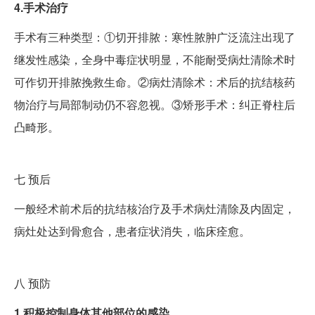
4.手术治疗
手术有三种类型：①切开排脓：寒性脓肿广泛流注出现了
继发性感染，全身中毒症状明显，不能耐受病灶清除术时
可作切开排脓挽救生命。②病灶清除术：术后的抗结核药
物治疗与局部制动仍不容忽视。③矫形手术：纠正脊柱后
凸畸形。
七
预后
一般经术前术后的抗结核治疗及手术病灶清除及内固定，
病灶处达到骨愈合，患者症状消失，临床痊愈。
八
预防
1.积极控制身体其他部位的感染。