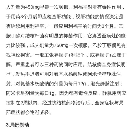
人剂量为450mg早晨一次顿服。利福平对肝有毒性作用，
于用药3个月后即应检查肝功能，视肝功能的情况决定是
否继续利用利福平。一般应用利福平的时间为3个月。乙
胺丁醇对结核杆菌有明显的抑菌作用。它渗透至病灶的能
力比较强，成人剂量为750mg一次顿服。乙胺丁醇偶见有
视神经损害。一般主张异烟肼+利福平，或异烟肼+乙胺丁
醇。严重患者可以三种药物同时应用。结核病全身症状明
显，发热不退者可用对氨基水杨酸钠或阿米卡星静脉注
射。对氨基水杨酸钠的剂量为每日12g，避光静脉注射；
阿米卡星剂量为每日1g。因为都有毒性反应，静脉用药应
控制在2周以内。经过抗结核药物治疗后，全身症状与局
部症状都会逐渐减轻。
3.局部制动