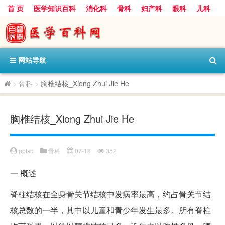
首 页
医学知识百科
消化科
骨科
妇产科
眼科
儿科
心血管病科
呼吸科
神经科
皮肤科
医技科室
保健科
内分泌科
口腔科
网站导航
>
骨科
>
胸椎结核_Xiong Zhui Jie He
胸椎结核_Xiong Zhui Jie He
pptsd
骨科
07-18
352
一
概述
脊柱结核在全身骨关节结核中发病率最高，约占骨关节结
核总数的一半，其中以儿童和青少年发生最多。所有脊柱