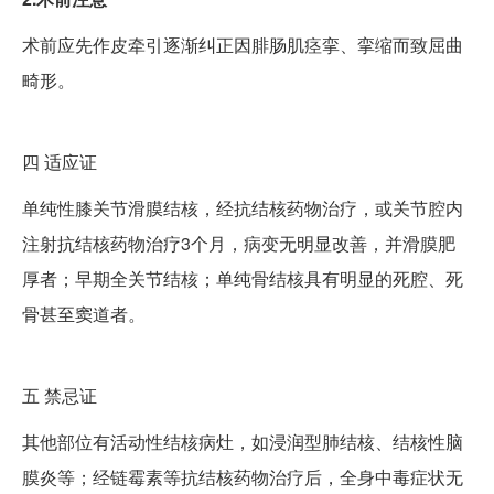
术前应先作皮牵引逐渐纠正因腓肠肌痉挛、挛缩而致屈曲
畸形。
四
适应证
单纯性膝关节滑膜结核，经抗结核药物治疗，或关节腔内
注射抗结核药物治疗3个月，病变无明显改善，并滑膜肥
厚者；早期全关节结核；单纯骨结核具有明显的死腔、死
骨甚至窦道者。
五
禁忌证
其他部位有活动性结核病灶，如浸润型肺结核、结核性脑
膜炎等；经链霉素等抗结核药物治疗后，全身中毒症状无