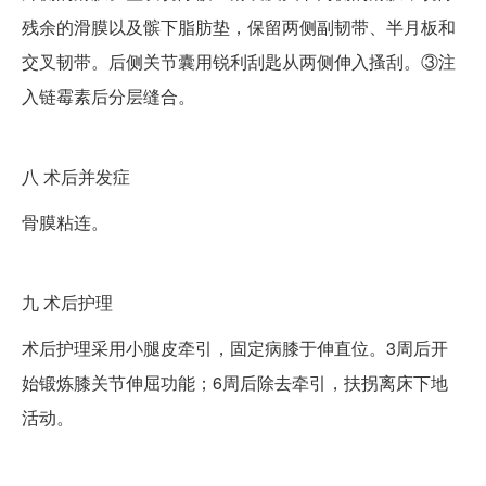
残余的滑膜以及髌下脂肪垫，保留两侧副韧带、半月板和
交叉韧带。后侧关节囊用锐利刮匙从两侧伸入搔刮。③注
入链霉素后分层缝合。
八
术后并发症
骨膜粘连。
九
术后护理
术后护理采用小腿皮牵引，固定病膝于伸直位。3周后开
始锻炼膝关节伸屈功能；6周后除去牵引，扶拐离床下地
活动。