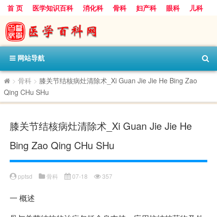
首 页
医学知识百科
消化科
骨科
妇产科
眼科
儿科
心血管病科
呼吸科
神经科
皮肤科
医技科室
保健科
内分泌科
口腔科
网站导航
>
骨科
>
膝关节结核病灶清除术_Xi Guan Jie Jie He Bing Zao
Qing CHu SHu
膝关节结核病灶清除术_Xi Guan Jie Jie He
Bing Zao Qing CHu SHu
pptsd
骨科
07-18
357
一
概述