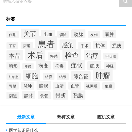
请输入搜索内容
标签
关节
动脉
出血
囊肿
作用
发作
切除
患者
感染
损伤
抗体
尿道
手术
子宫
术后
检查
治疗
本品
杆菌
甲状腺
症状
病变
皮肤
畸形
病毒
神经
疼痛
肿瘤
细胞
综合征
结膜
结节
红细胞
膀胱
脓肿
血清
血管
脊髓
视网膜
角膜
骨折
黏膜
静脉
食管
阴道
最新文章
热评文章
随机文章
医学知识是什么