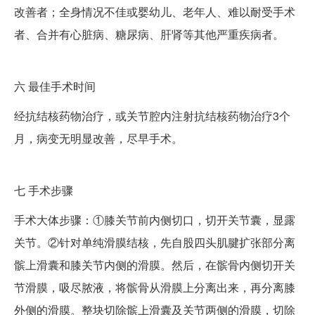
改善者；全身情况不佳或婴幼儿、老年人、难以耐受手术
者、合并有心脏病、糖尿病、肝肾等其他严重疾病者。
六
最佳手术时间
经抗结核药物治疗，或关节腔内注射抗结核药物治疗3个
月，病变无明显改善，尽早手术。
七
手术步骤
手术大体步骤：①膝关节前内侧切口，切开关节囊，显露
关节。②针对单纯滑膜结核，先自股四头肌腱扩张部分离
髌上滑囊和膝关节内侧的滑膜。然后，在髌骨内侧切开关
节滑膜，吸尽脓液，将髌骨从滑膜上分离出来，再分离膝
外侧的滑膜。整块切除髌上滑囊及关节两侧的滑膜，切除