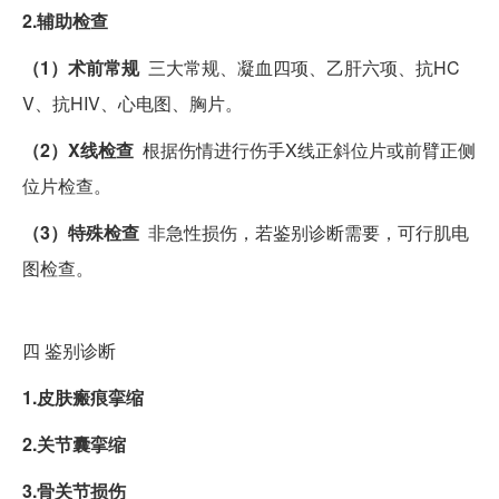
2.辅助检查
（1）术前常规
三大常规、凝血四项、乙肝六项、抗HC
V、抗HIV、心电图、胸片。
（2）X线检查
根据伤情进行伤手X线正斜位片或前臂正侧
位片检查。
（3）特殊检查
非急性损伤，若鉴别诊断需要，可行肌电
图检查。
四
鉴别诊断
1.皮肤瘢痕挛缩
2.关节囊挛缩
3.骨关节损伤