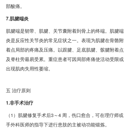
部酸痛。
7.肌腱端炎
肌腱端是韧带、肌腱、关节囊附着到骨上的终端。肌腱端
炎是反应性关节炎的常见症状之一。表现为肌腱在骨骼附
着点局部的疼痛及压痛。以跟腱、足底肌腱、髌腱附着点
及脊柱旁最易受累。重症患者可因局部疼痛使活动受限或
出现肌肉失用性萎缩。
五
治疗原则
1.非手术治疗
（1）肌腱修复手术后3～4 周，伤口愈合，可在理疗师或
手外科医师的指导下进行患肢的主被动功能锻炼。