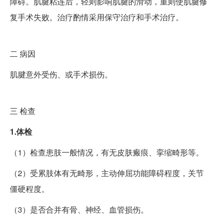
障碍。肌腱粘连后，轻则影响肌腱的滑动，重则使肌腱修
复手术失败。治疗酌情采用保守治疗和手术治疗。
二
病因
肌腱意外受伤、或手术损伤。
三
检查
1.体检
（1）检查患肢一般情况，有无皮肤瘢痕、挛缩畸形等。
（2）受累肢体有无畸形，主动伸屈功能障碍程度，关节
僵硬程度。
（3）是否合并有骨、神经、血管损伤。