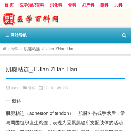
首 页
医学知识百科
消化科
骨科
妇产科
眼科
儿科
心血管病科
呼吸科
神经科
皮肤科
医技科室
保健科
内分泌科
口腔科
网站导航
>
骨科
>
肌腱粘连_Ji Jian ZHan Lian
肌腱粘连_Ji Jian ZHan Lian
pptsd
骨科
07-18
393
一
概述
肌腱粘连（adhesion of tendon），肌腱外伤或手术后，常
与周围组织发生粘连，表现为受累肌腱所支配肢体的活动