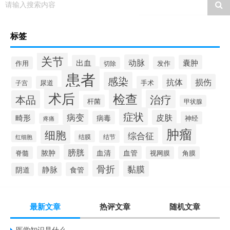
请输入搜索内容
标签
关节
动脉
出血
囊肿
作用
发作
切除
患者
感染
损伤
抗体
尿道
手术
子宫
术后
检查
治疗
本品
杆菌
甲状腺
症状
病变
皮肤
畸形
病毒
神经
疼痛
肿瘤
细胞
综合征
结膜
结节
红细胞
膀胱
脓肿
血清
血管
脊髓
视网膜
角膜
骨折
黏膜
静脉
食管
阴道
最新文章
热评文章
随机文章
医学知识是什么