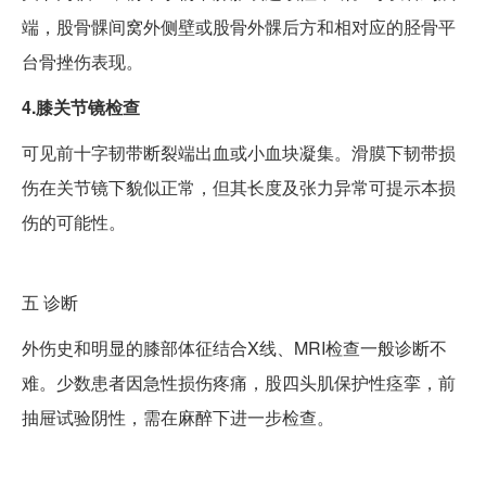
端，股骨髁间窝外侧壁或股骨外髁后方和相对应的胫骨平
台骨挫伤表现。
4.膝关节镜检查
可见前十字韧带断裂端出血或小血块凝集。滑膜下韧带损
伤在关节镜下貌似正常，但其长度及张力异常可提示本损
伤的可能性。
五
诊断
外伤史和明显的膝部体征结合X线、MRI检查一般诊断不
难。少数患者因急性损伤疼痛，股四头肌保护性痉挛，前
抽屉试验阴性，需在麻醉下进一步检查。