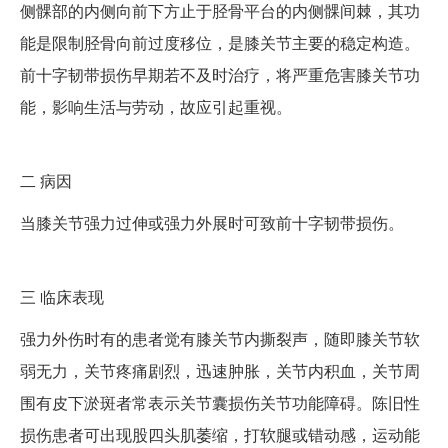
侧髁部的内侧向前下方止于胫骨平台的内侧髁间棘，其功
能是限制胫骨向前过度移位，是膝关节主要的稳定构造。
前十字韧带损伤早期若不及时治疗，将严重危害膝关节功
能，影响生活与劳动，故应引起重视。
二
病因
当膝关节强力过伸或强力外展时可致前十字韧带损伤。
三
临床表现
强力外伤时有的患者觉有膝关节内撕裂声，随即膝关节软
弱无力，关节疼痛剧烈，迅速肿胀，关节内积血，关节周
围有皮下淤斑者常表示关节囊损伤关节功能障碍。陈旧性
损伤患者可出现股四头肌萎缩，打软腿或错动感，运动能