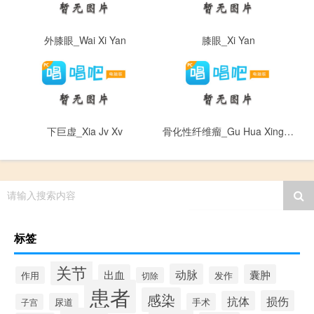
外膝眼_Wai Xi Yan
膝眼_Xi Yan
下巨虚_Xia Jv Xv
骨化性纤维瘤_Gu Hua Xing Xian Wei Liu
请输入搜索内容
标签
关节
动脉
出血
囊肿
作用
发作
切除
患者
感染
损伤
抗体
尿道
手术
子宫