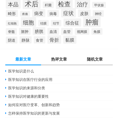
术后
检查
治疗
本品
杆菌
甲状腺
症状
病变
皮肤
畸形
病毒
神经
疼痛
肿瘤
细胞
综合征
结膜
结节
红细胞
膀胱
脓肿
血清
血管
脊髓
视网膜
角膜
骨折
黏膜
静脉
食管
阴道
最新文章
热评文章
随机文章
医学知识是什么
医学知识在医疗行业的应用
医学知识的来源和分类
医学知识对健康的重要性
如何应对医疗变革、创新和趋势
怎样保持医学知识的更新与发展