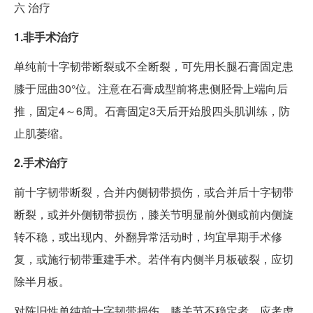
六
治疗
1.非手术治疗
单纯前十字韧带断裂或不全断裂，可先用长腿石膏固定患
膝于屈曲30°位。注意在石膏成型前将患侧胫骨上端向后
推，固定4～6周。石膏固定3天后开始股四头肌训练，防
止肌萎缩。
2.手术治疗
前十字韧带断裂，合并内侧韧带损伤，或合并后十字韧带
断裂，或并外侧韧带损伤，膝关节明显前外侧或前内侧旋
转不稳，或出现内、外翻异常活动时，均宜早期手术修
复，或施行韧带重建手术。若伴有内侧半月板破裂，应切
除半月板。
对陈旧性单纯前十字韧带损伤，膝关节不稳定者，应考虑