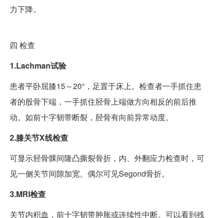
力下降。
四
检查
1.Lachman试验
患者平卧屈膝15～20°，足置于床上。检查者一手抓住患
者的股骨下端，一手抓住胫骨上端做方向相反的前后推
动。如前十字韧带断裂，胫骨有向前异常动度。
2.膝关节X线检查
可显示胫骨髁间隆凸撕裂骨折，内、外翻应力检查时，可
见一侧关节间隙加宽。偶尔可见Segond骨折。
3.MRI检查
关节内积血，前十字韧带肿胀或连续性中断。可以看到残