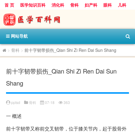
首 页
医学知识百科
消化科
骨科
妇产科
眼科
儿科
心血管病科
呼吸科
神经科
皮肤科
医技科室
保健科
内分泌科
口腔科
网站导航
>
骨科
>
前十字韧带损伤_Qian Shi Zi Ren Dai Sun Shang
前十字韧带损伤_Qian Shi Zi Ren Dai Sun
Shang
pptsd
骨科
07-18
363
一
概述
前十字韧带又称前交叉韧带，位于膝关节内，起于股骨外