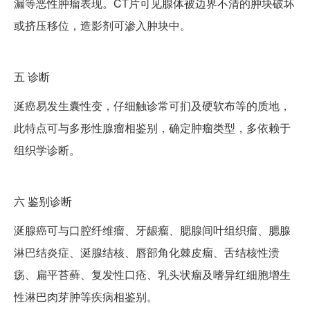
漏等恶性肿瘤表现。CT片可见腺体被边界不清的肿块破坏
或挤压移位，造影剂可渗入肿块中。
五
诊断
涎癌易发生囊性变，仔细触诊常可扪及硬软布等的质地，
此特点可与多形性腺瘤相鉴别，确定肿瘤类型，多依赖于
组织学诊断。
六
鉴别诊断
涎腺癌可与口腔纤维瘤、牙龈瘤、腮腺间叶组织瘤、腮腺
淋巴结炎症、涎腺结核、唇部角化棘皮瘤、舌结核性溃
疡、扁平苔藓、复发性口疮、乳头状瘤及嗜异红细胞增生
性淋巴肉芽肿等疾病相鉴别。