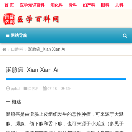
首 页
医学知识百科
消化科
骨科
妇产科
眼科
儿科
心血管病科
呼吸科
神经科
皮肤科
医技科室
保健科
内分泌科
口腔科
网站导航
>
口腔科
>
涎腺癌_Xian Xian Ai
涎腺癌_Xian Xian Ai
pptsd
口腔科
07-18
354
一
概述
涎腺癌是由涎腺上皮组织发生的恶性肿瘤，可来源于大涎
腺、腮腺、颌下腺和舌下腺，也可来源于小涎腺（多见于