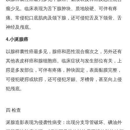
瘤少见。临床表现为舌下腺肿块、质地较硬、可伴有疼
痛。常侵犯口底肌肉及颌下腺，还可侵犯舌及下颌骨、舌
神经及颅底。
4.小涎腺癌
以腺样囊性癌最多见，腺癌和恶性混合瘤次之，另外还有
其他表皮样癌和腺细胞癌。临床症状与发生部位有关，上
腭是多发部位，可伴有疼痛，肿块固定，表面黏膜完整，
可侵犯硬腭或软腭，还可侵犯牙龈、牙槽骨，甚至向上侵
犯颅底。
四
检查
涎腺造影表现为侵袭性病变：出现分支导管破坏、碘油外