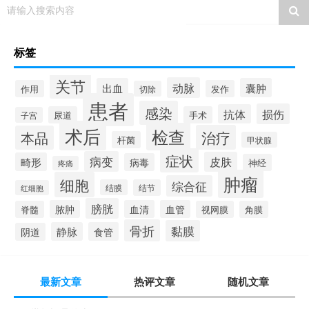
请输入搜索内容
标签
关节
动脉
出血
囊肿
作用
发作
切除
患者
感染
损伤
抗体
尿道
手术
子宫
术后
检查
治疗
本品
杆菌
甲状腺
症状
病变
皮肤
畸形
病毒
神经
疼痛
肿瘤
细胞
综合征
结膜
结节
红细胞
膀胱
脓肿
血清
血管
脊髓
视网膜
角膜
骨折
黏膜
静脉
食管
阴道
最新文章
热评文章
随机文章