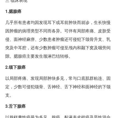
三
临床表现
1.腮腺癌
几乎所有患者均因发现耳下或耳前肿块而就诊，生长快慢
因肿瘤的病理类型不同而各异。可伴有局部疼痛、皮肤受
侵、面神经麻痹、少数患者肿瘤还可侵犯下颌骨升支、乳
突及中耳腔，还有少数肿瘤可侵至颅内和颞下窝及咽旁间
隙。腮腺癌主要发生颈淋巴结转移。
2.颌下腺癌
以局部疼痛、发现局部肿块多见，常与口底肌群粘连、固
定，少数可侵犯颌骨、舌神经、舌下神经和面神经的下颌
支。
3.舌下腺癌
以腺样囊性癌最为多见，腺癌、黏液表皮样癌及恶性混合