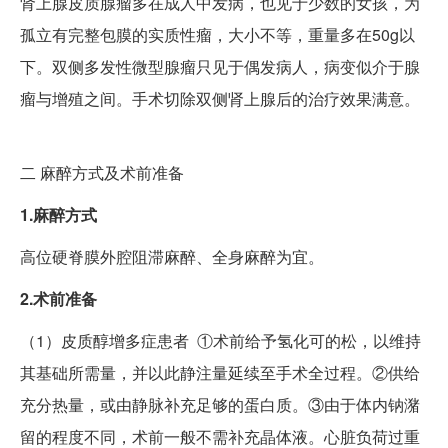
肾上腺皮质腺瘤多在成人中发病，也见于少数的女孩，为
孤立有完整包膜的实质性瘤，大小不等，重量多在50g以
下。双侧多发性微型腺瘤只见于偶发病人，病变似介于腺
瘤与增殖之间。手术切除双侧肾上腺后的治疗效果满意。
二
麻醉方式及术前准备
1.麻醉方式
高位硬脊膜外腔阻滞麻醉、全身麻醉为宜。
2.术前准备
（1）皮质醇增多症患者 ①术前给予氢化可的松，以维持
其基础所需量，并以此静注量延续至手术全过程。②供给
充分热量，或由静脉补充足够的蛋白质。③由于体内钠潴
留的程度不同，术前一般不需补充晶体液。心脏负荷过重