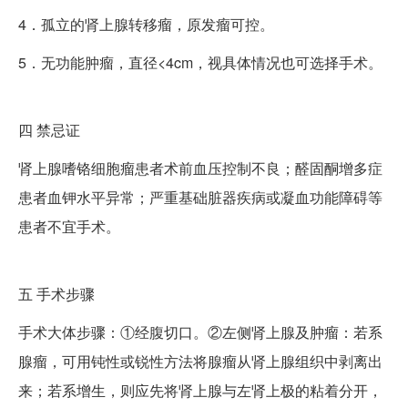
4．孤立的肾上腺转移瘤，原发瘤可控。
5．无功能肿瘤，直径<4cm，视具体情况也可选择手术。
四
禁忌证
肾上腺嗜铬细胞瘤患者术前血压控制不良；醛固酮增多症
患者血钾水平异常；严重基础脏器疾病或凝血功能障碍等
患者不宜手术。
五
手术步骤
手术大体步骤：①经腹切口。②左侧肾上腺及肿瘤：若系
腺瘤，可用钝性或锐性方法将腺瘤从肾上腺组织中剥离出
来；若系增生，则应先将肾上腺与左肾上极的粘着分开，