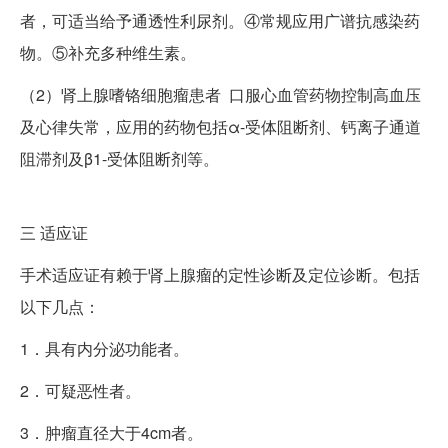
者，可适当给予通透性利尿剂。④常规应用广谱抗感染药
物。⑤补充多种维生素。
（2）肾上腺嗜铬细胞瘤患者 口服心血管药物控制高血压
及心律失常，应用的药物包括α-受体阻断剂、钙离子通道
阻滞剂及β1-受体阻断剂等。
三
适应证
手术适应证有赖于肾上腺瘤的定性诊断及定位诊断。包括
以下几点：
1．具有内分泌功能者。
2．可疑恶性者。
3．肿瘤直径大于4cm者。