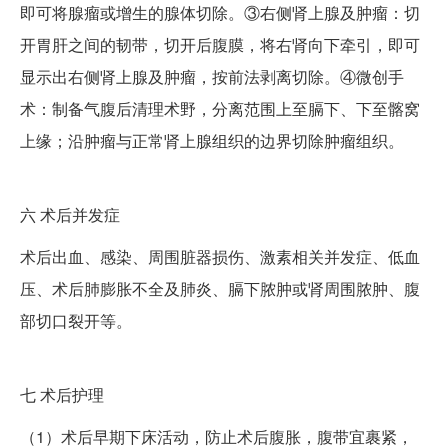
即可将腺瘤或增生的腺体切除。③右侧肾上腺及肿瘤：切
开胃肝之间的韧带，切开后腹膜，将右肾向下牵引，即可
显示出右侧肾上腺及肿瘤，按前法剥离切除。④微创手
术：制备气腹后清理术野，分离范围上至膈下、下至髂窝
上缘；沿肿瘤与正常肾上腺组织的边界切除肿瘤组织。
六
术后并发症
术后出血、感染、周围脏器损伤、激素相关并发症、低血
压、术后肺膨胀不全及肺炎、膈下脓肿或肾周围脓肿、腹
部切口裂开等。
七
术后护理
（1）术后早期下床活动，防止术后腹胀，腹带宜裹紧，