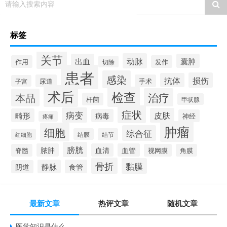
请输入搜索内容
标签
关节
动脉
出血
囊肿
作用
发作
切除
患者
感染
损伤
抗体
尿道
手术
子宫
术后
检查
治疗
本品
杆菌
甲状腺
症状
病变
皮肤
畸形
病毒
神经
疼痛
肿瘤
细胞
综合征
结膜
结节
红细胞
膀胱
脓肿
血清
血管
脊髓
视网膜
角膜
骨折
黏膜
静脉
食管
阴道
最新文章
热评文章
随机文章
医学知识是什么