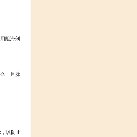
续用阻滞剂
持久，且脉
脉，以防止