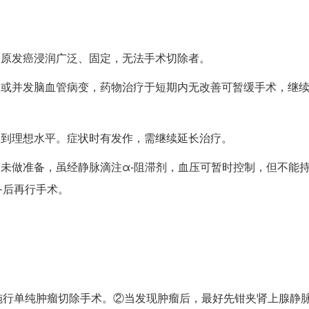
，原发癌浸润广泛、固定，无法手术切除者。
齐或并发脑血管病变，药物治疗于短期内无改善可暂缓手术，继
达到理想水平。症状时有发作，需继续延长治疗。
前未做准备，虽经静脉滴注α-阻滞剂，血压可暂时控制，但不能
备后再行手术。
施行单纯肿瘤切除手术。②当发现肿瘤后，最好先钳夹肾上腺静