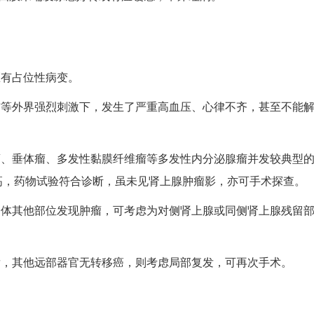
区有占位性病变。
伤等外界强烈刺激下，发生了严重高血压、心律不齐，甚至不能
瘤、垂体瘤、多发性黏膜纤维瘤等多发性内分泌腺瘤并发较典型
高，药物试验符合诊断，虽未见肾上腺肿瘤影，亦可手术探查。
身体其他部位发现肿瘤，可考虑为对侧肾上腺或同侧肾上腺残留部
发，其他远部器官无转移癌，则考虑局部复发，可再次手术。