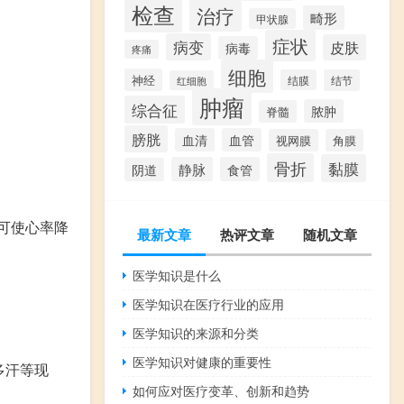
检查
治疗
畸形
甲状腺
症状
病变
皮肤
病毒
疼痛
细胞
神经
结膜
结节
红细胞
肿瘤
综合征
脓肿
脊髓
膀胱
血清
血管
视网膜
角膜
骨折
黏膜
静脉
食管
阴道
可使心率降
最新文章
热评文章
随机文章
医学知识是什么
医学知识在医疗行业的应用
急用。
医学知识的来源和分类
医学知识对健康的重要性
多汗等现
如何应对医疗变革、创新和趋势