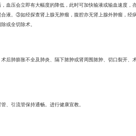
后，血压会立即有大幅度的降低，此时可加快输液或输血速度，
混合液。③如经探查肾上腺无肿瘤，腹腔亦无肾上腺外肿瘤，经
切除或全切除术。
、术后肺膨胀不全及肺炎、隔下脓肿或肾周围脓肿、切口裂开、
尿管、引流管保持通畅。进行健康宣教。