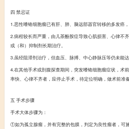
四
禁忌证
1.恶性嗜铬细胞瘤已有肝、肺、脑远部器官转移的多发癌
2.病程较长而严重，由儿茶酚胺症导致心肌损害、心律不
或（和）抑制剂长期治疗。
3.虽经阻滞剂治疗，但血压、脉搏、中心静脉压等仍未能
4.在其他手术或剖腹探查期间，突发嗜铬细胞瘤症状，术
率快、心律不齐者，应停止手术，待定位明确，做术前准
五
手术步骤
手术大体步骤为：
①如为孤立腺瘤，并有完整的包膜，判定为良性瘤者，可