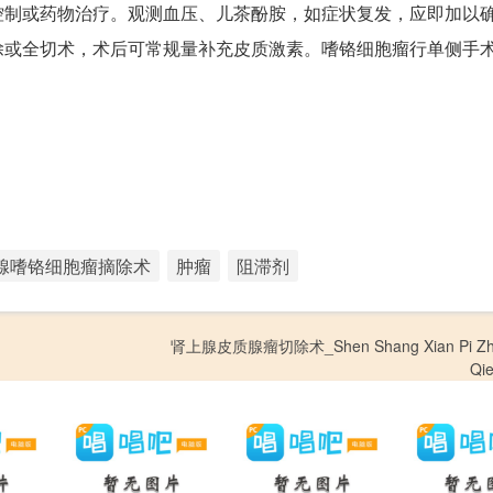
控制或药物治疗。观测血压、儿茶酚胺，如症状复发，应即加以
除或全切术，术后可常规量补充皮质激素。嗜铬细胞瘤行单侧手
腺嗜铬细胞瘤摘除术
肿瘤
阻滞剂
肾上腺皮质腺瘤切除术_Shen Shang Xian Pi Zhi 
Qi