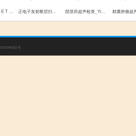
PET-CT检查_P E T - C T Jian Cha
正电子发射断层扫描_Zheng Dian Zi Fa She Duan Ceng Sao Miao
阴茎癌超声检查_Yin Jing Ai Chao Sheng Jian Cha
05009492号
.