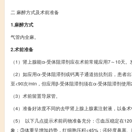
二
麻醉方式及术前准备
1.麻醉方式
气管内全麻。
2.术前准备
（1）肾上腺能α-受体阻滞剂应在术前常规应用7～10天。
（2）如应用α-受体阻滞剂或钙离子通道拮抗剂后，患者
至<90次/min，但应用β-受体阻滞剂须在α-受体阻滞剂使用
（3）术前留置导尿管。
（4）准备好浓度不同的去甲肾上腺上腺
（5） 以下几点提示术前药物准备充分：①血压稳定在120/
象；③体重呈增加趋势，红细胞压积<45%；④轻度鼻塞