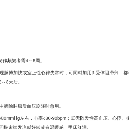
发作频繁者需4～6周。
出现脉搏加快或室上性心律失常时，可同时加用β-受体阻滞剂，都
2～3天后。
素注射液，以备术中摘除肿瘤后血压剧降时
80mmHg左右，心率<80-90bpm；②无阵发性高血压、心悸、
、四肢末端发凉感好转或有温暖感，甲床红润。