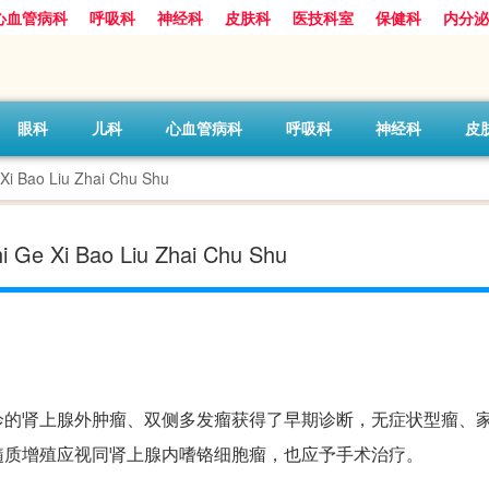
心血管病科
呼吸科
神经科
皮肤科
医技科室
保健科
内分泌
眼科
儿科
心血管病科
呼吸科
神经科
皮
ao Liu Zhai Chu Shu
Xi Bao Liu Zhai Chu Shu
诊的肾上腺外肿瘤、双侧多发瘤获得了早期诊断，无症状型瘤、
髓质增殖应视同肾上腺内嗜铬细胞瘤，也应予手术治疗。