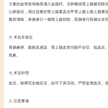
大量的血管收缩物质涌入血循环。当肿瘤或肾上腺被切除
心静脉压，滴注适量的肾上腺素及去甲肾上腺上腺上腺素
髓质增殖，单侧者行一侧肾上腺切除，双侧者行双侧次全
六
术后并发症
胃肠麻痹、腹胀及感染、肾上腺皮质功能不全症、低血压
危象。
七
术后护理
血压、脉搏完全稳定后，始可下床活动。严密监测血压。
八
注意事项