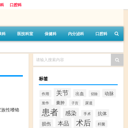
科
口腔科
肤科
医技科室
保健科
内分泌科
口腔科
请输入搜索内容
标签
关节
动脉
出血
作用
切除
囊肿
发作
尿道
子宫
患者
家族性嗜铬
感染
抗体
手术
术后
本品
损伤
杆菌