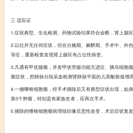
三
适应证
1.症状典型。生化检测、药物试验结果符合诊断，肾上腺
2.以往并无任何症状，但在分娩期、麻醉期、手术中、外
等症，重新检查发现肾上腺区有占位性病变。
3.凡遇有甲状腺瘤，并发甲状旁腺功能亢进症、胰岛细胞
瘤症状，腔静脉分段采血检测肾静脉平面的儿茶酚胺值增
4.一侧嗜铬细胞瘤，经手术摘除后又有典型症状出现，如
第3个肿瘤，特别是有家族史者，应再次手术。
5.摘除的嗜铬细胞瘤病理组织像呈恶性改变，术后症状复