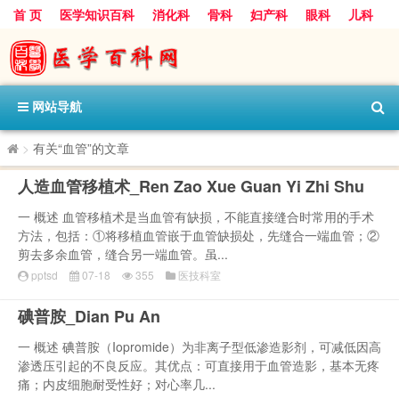
首 页
医学知识百科
消化科
骨科
妇产科
眼科
儿科
心血管病科
呼吸科
神经科
皮肤科
医技科室
保健科
内分泌科
口腔科
网站导航
>
有关“血管”的文章
人造血管移植术_Ren Zao Xue Guan Yi Zhi Shu
一 概述 血管移植术是当血管有缺损，不能直接缝合时常用的手术
方法，包括：①将移植血管嵌于血管缺损处，先缝合一端血管；②
剪去多余血管，缝合另一端血管。虽...
pptsd
07-18
355
医技科室
碘普胺_Dian Pu An
一 概述 碘普胺（Iopromide）为非离子型低渗造影剂，可减低因高
渗透压引起的不良反应。其优点：可直接用于血管造影，基本无疼
痛；内皮细胞耐受性好；对心率几...