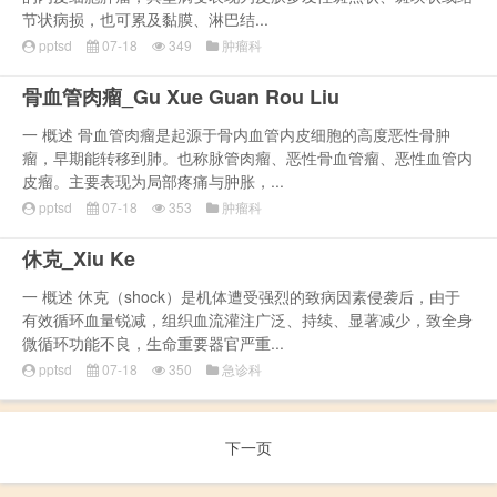
节状病损，也可累及黏膜、淋巴结...
pptsd
07-18
349
肿瘤科
骨血管肉瘤_Gu Xue Guan Rou Liu
一 概述 骨血管肉瘤是起源于骨内血管内皮细胞的高度恶性骨肿
瘤，早期能转移到肺。也称脉管肉瘤、恶性骨血管瘤、恶性血管内
皮瘤。主要表现为局部疼痛与肿胀，...
pptsd
07-18
353
肿瘤科
休克_Xiu Ke
一 概述 休克（shock）是机体遭受强烈的致病因素侵袭后，由于
有效循环血量锐减，组织血流灌注广泛、持续、显著减少，致全身
微循环功能不良，生命重要器官严重...
pptsd
07-18
350
急诊科
下一页