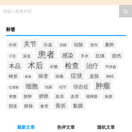
请输入搜索内容
标签
关节
动脉
出血
囊肿
作用
发作
切除
患者
感染
损伤
抗体
尿道
手术
子宫
术后
检查
治疗
本品
杆菌
甲状腺
症状
病变
皮肤
畸形
病毒
神经
疼痛
肿瘤
细胞
综合征
结膜
结节
红细胞
膀胱
脓肿
血清
血管
脊髓
视网膜
角膜
骨折
黏膜
静脉
食管
阴道
最新文章
热评文章
随机文章