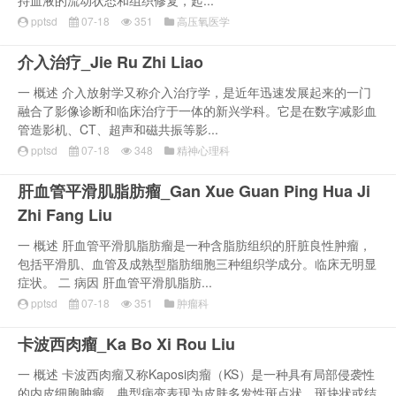
持血液的流动状态和组织修复，起...
pptsd
07-18
351
高压氧医学
介入治疗_Jie Ru Zhi Liao
一 概述 介入放射学又称介入治疗学，是近年迅速发展起来的一门
融合了影像诊断和临床治疗于一体的新兴学科。它是在数字减影血
管造影机、CT、超声和磁共振等影...
pptsd
07-18
348
精神心理科
肝血管平滑肌脂肪瘤_Gan Xue Guan Ping Hua Ji
Zhi Fang Liu
一 概述 肝血管平滑肌脂肪瘤是一种含脂肪组织的肝脏良性肿瘤，
包括平滑肌、血管及成熟型脂肪细胞三种组织学成分。临床无明显
症状。 二 病因 肝血管平滑肌脂肪...
pptsd
07-18
351
肿瘤科
卡波西肉瘤_Ka Bo Xi Rou Liu
一 概述 卡波西肉瘤又称Kaposi肉瘤（KS）是一种具有局部侵袭性
的内皮细胞肿瘤，典型病变表现为皮肤多发性斑点状、斑块状或结