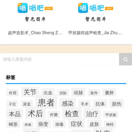
超声造影术_Chao Sheng Zao Ying Shu
甲状腺癌超声检查_Jia Zhuang Xian Ai Chao Sheng Jian Cha
请输入搜索内容
标签
关节
动脉
出血
囊肿
作用
发作
切除
患者
感染
损伤
抗体
尿道
手术
子宫
术后
检查
治疗
本品
杆菌
甲状腺
症状
病变
皮肤
畸形
病毒
神经
疼痛