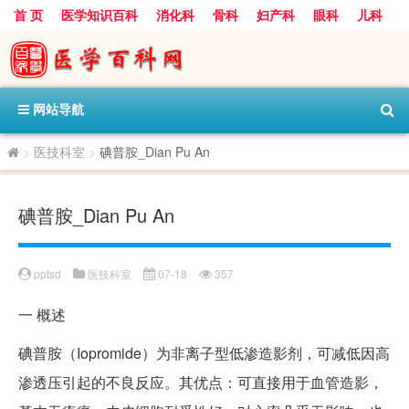
首 页
医学知识百科
消化科
骨科
妇产科
眼科
儿科
心血管病科
呼吸科
神经科
皮肤科
医技科室
保健科
内分泌科
口腔科
网站导航
>
医技科室
>
碘普胺_Dian Pu An
碘普胺_Dian Pu An
pptsd
医技科室
07-18
357
一
概述
碘普胺（Iopromide）为非离子型低渗造影剂，可减低因高
渗透压引起的不良反应。其优点：可直接用于血管造影，