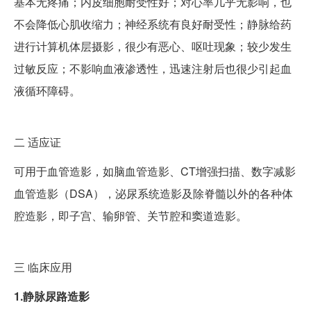
基本无疼痛；内皮细胞耐受性好；对心率几乎无影响，也
不会降低心肌收缩力；神经系统有良好耐受性；静脉给药
进行计算机体层摄影，很少有恶心、呕吐现象；较少发生
过敏反应；不影响血液渗透性，迅速注射后也很少引起血
液循环障碍。
二
适应证
可用于血管造影，如脑血管造影、CT增强扫描、数字减影
血管造影（DSA），泌尿系统造影及除脊髓以外的各种体
腔造影，即子宫、输卵管、关节腔和窦道造影。
三
临床应用
1.静脉尿路造影