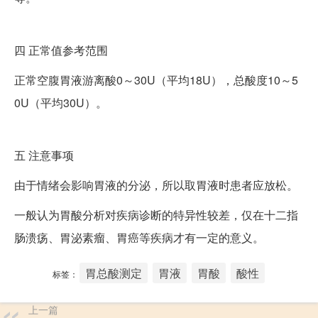
四
正常值参考范围
正常空腹胃液游离酸0～30U（平均18U），总酸度10～5
0U（平均30U）。
五
注意事项
由于情绪会影响胃液的分泌，所以取胃液时患者应放松。
一般认为胃酸分析对疾病诊断的特异性较差，仅在十二指
肠溃疡、胃泌素瘤、胃癌等疾病才有一定的意义。
胃总酸测定
胃液
胃酸
酸性
标签：
上一篇