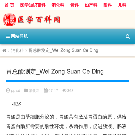
首 页
医学知识百科
消化科
骨科
妇产科
眼科
儿科
心血管病科
呼吸科
神经科
皮肤科
医技科室
保健科
内分泌科
口腔科
网站导航
>
消化科
>
胃总酸测定_Wei Zong Suan Ce Ding
胃总酸测定_Wei Zong Suan Ce Ding
pptsd
消化科
07-17
368
一
概述
胃酸是由壁细胞分泌的，胃酸具有激活胃蛋白酶原，供给
胃蛋白酶所需要的酸性环境，杀菌作用，促进胰液、肠液