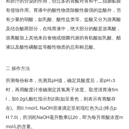
和胆汁的分泌的作用，但过多的胃酸对胃和十二指肠黏膜
有侵蚀作用。胃液中的酸性物质除酸性极强的盐酸外，另
有少量的弱酸，如乳酸、酸性盐类等。盐酸又分为游离酸
及结合酸两部分，在纯胃液中，绝大部分的酸是游离酸，
游离酸加上其他来自食物或细菌代谢的有机酸如乳酸、醋
液以及酸性磷酸盐等酸性物质的总和称总酸。
二
操作方法
所测每份标本，先测其pH值，确定其酸度后，若pH>3
时，再用酸度计准确测定其氢离子浓度。取澄清胃液5m
l，加0.2g/L酚红指示剂2滴(如呈黄色，则表示有胃酸存
在)。用0.1mol/L NaOH溶液滴定至初现红色为止(终点p
H 7.0)，所消耗NaOH毫升数乘以20，即为每升胃酸浓度m
mol/L的含量。