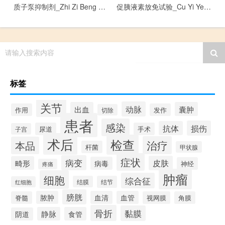
质子泵抑制剂_Zhi Zi Beng Yi Zhi Ji
促胰液素放免试验_Cu Yi Ye Su Fang Mian Shi Yan
请输入搜索内容
标签
关节
动脉
出血
囊肿
作用
发作
切除
患者
感染
损伤
抗体
尿道
手术
子宫
术后
检查
治疗
本品
杆菌
甲状腺
症状
病变
皮肤
畸形
病毒
神经
疼痛
肿瘤
细胞
综合征
结膜
结节
红细胞
膀胱
脓肿
血清
血管
脊髓
视网膜
角膜
骨折
黏膜
静脉
食管
阴道