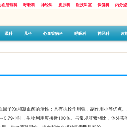
心血管病科
呼吸科
神经科
皮肤科
医技科室
保健科
内分泌
眼科
儿科
心血管病科
呼吸科
神经科
皮
Ⅲ而抑制凝血因子Xa和凝血酶的活性；具有抗栓作用强，副作用小等优点
～3.79小时，生物利用度接近100％。与常规肝素相比，体外实
作用，对血液凝固性、出血和血小板功能无明显影响。