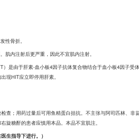
自发性骨折。
等。肌内注射后更严重，因此不宜肌内注射。
IT）是由于肝素-血小板4因子抗体复合物结合于血小板4因子受
出现HIT应立即停用肝素。
数检查；用药过量后可用鱼精蛋白拮抗。不主张与阿司匹林、非
和右旋糖酐的患者应慎用本品。本品不宜肌注。
在医生指导下进行。）