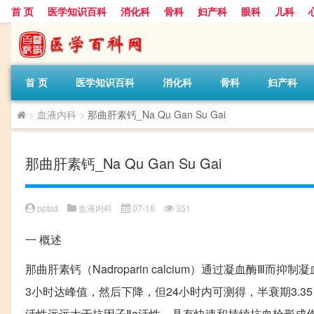
首 页
医学知识百科
消化科
骨科
妇产科
眼科
儿科
首 页
医学知识百科
消化科
骨科
妇产科
>
血液内科
>
那曲肝素钙_Na Qu Gan Su Gai
那曲肝素钙_Na Qu Gan Su Gai
pptsd
血液内科
07-18
351
一
概述
那曲肝素钙（Nadroparin calcium）通过凝血酶
3小时达峰值，然后下降，但24小时内可测得，半衰期3.35
活性远远大于抗因子Ⅱa活性，具有快速和持续抗血栓形成