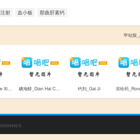
注射
血小板
那曲肝素钙
甲钴胺_Ji
血小板压积_Xue Xiao Ban Ya Ji
碘海醇_Dian Hai Chun
钙剂_Gai Ji
05009492号
.