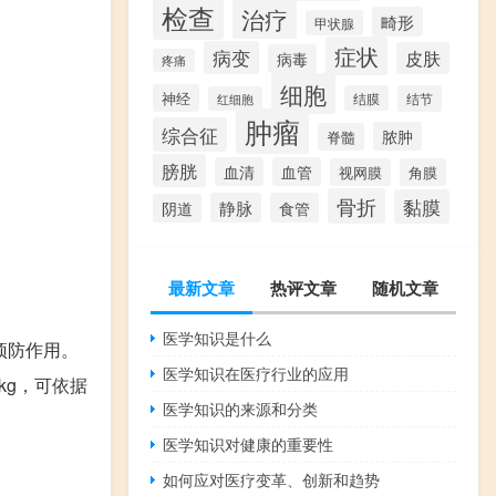
检查
治疗
畸形
甲状腺
症状
病变
皮肤
病毒
疼痛
细胞
神经
结膜
结节
红细胞
肿瘤
综合征
脓肿
脊髓
膀胱
血清
血管
视网膜
角膜
骨折
黏膜
静脉
食管
阴道
最新文章
热评文章
随机文章
医学知识是什么
预防作用。
医学知识在医疗行业的应用
kg，可依据
医学知识的来源和分类
医学知识对健康的重要性
如何应对医疗变革、创新和趋势