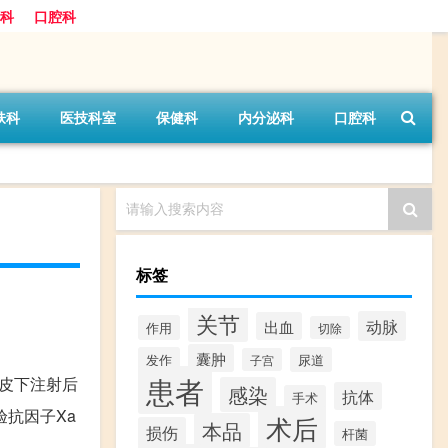
科
口腔科
肤科
医技科室
保健科
内分泌科
口腔科
请输入搜索内容
标签
关节
动脉
出血
作用
切除
囊肿
发作
尿道
子宫
患者
。皮下注射后
感染
抗体
手术
验抗因子Xa
术后
本品
损伤
杆菌