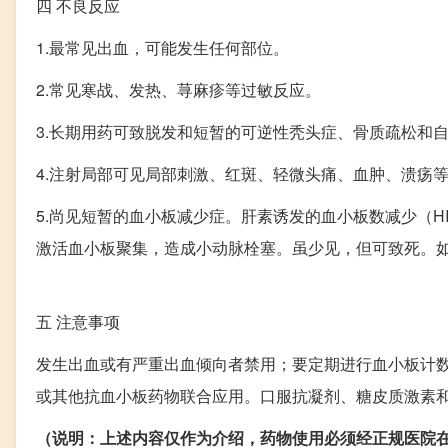
四
不良反应
1.最常见出血，可能发生任何部位。
2.常见寒战、发热、荨麻疹等过敏反应。
3.长期用药可致脱发和短暂的可逆性秃头症、骨质疏松和
4.注射局部可见局部刺激、红斑、轻微头痛、血肿、溃疡
5.尚见短暂的血小板减少症。肝素诱发的血小板数减少（H
激活血小板聚集，造成小动脉栓塞。虽少见，但可致死。如
五
注意事项
发生出血或有严重出血倾向者禁用；要定期进行血小板计
或其他抗血小板药物联合应用。口服抗凝剂、糖皮质激素
（说明：上述内容仅作为介绍，药物使用必须经正规医院