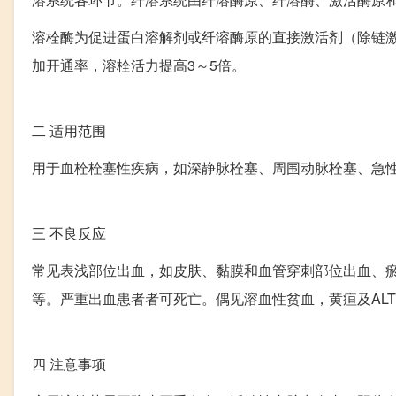
溶栓酶为促进蛋白溶解剂或纤溶酶原的直接激活剂（除链
加开通率，溶栓活力提高3～5倍。
二
适用范围
用于血栓栓塞性疾病，如深静脉栓塞、周围动脉栓塞、急
三
不良反应
常见表浅部位出血，如皮肤、黏膜和血管穿刺部位出血、
等。严重出血患者者可死亡。偶见溶血性贫血，黄疸及AL
四
注意事项