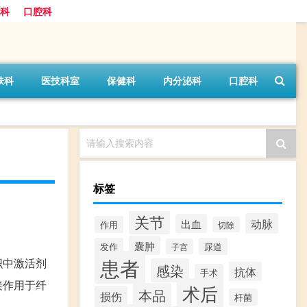
科
口腔科
肤科
医技科室
保健科
内分泌科
口腔科
请输入搜索内容
标签
关节
动脉
出血
作用
切除
囊肿
发作
尿道
子宫
患者
织中激活剂
感染
抗体
手术
接作用于纤
术后
本品
损伤
杆菌