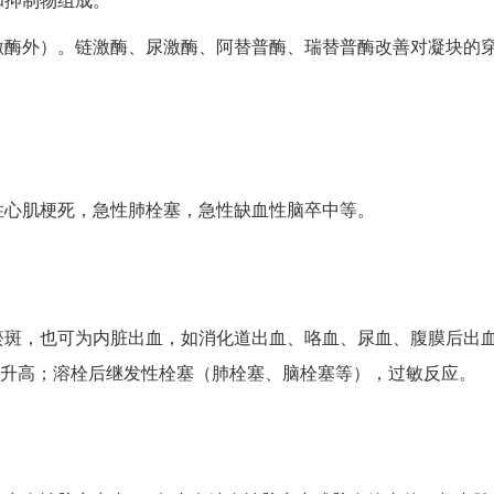
激酶外）。链激酶、尿激酶、阿替普酶、瑞替普酶改善对凝块的
性心肌梗死，急性肺栓塞，急性缺血性脑卒中等。
瘀斑，也可为内脏出血，如消化道出血、咯血、尿血、腹膜后出
T升高；溶栓后继发性栓塞（肺栓塞、脑栓塞等），过敏反应。