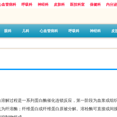
心血管病科
呼吸科
神经科
皮肤科
医技科室
保健科
内分泌
眼科
儿科
心血管病科
呼吸科
神经科
皮
白溶解过程是一系列蛋白酶催化连锁反应，第一阶段为血浆或组
化为纤溶酶；纤维蛋白或纤维蛋白原被分解。溶栓酶可直接或间
和抑制物组成。