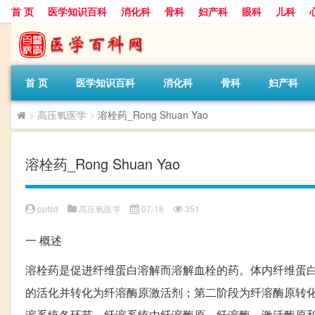
首 页
医学知识百科
消化科
骨科
妇产科
眼科
儿科
首 页
医学知识百科
消化科
骨科
妇产科
>
高压氧医学
>
溶栓药_Rong Shuan Yao
溶栓药_Rong Shuan Yao
pptsd
高压氧医学
07-18
351
一
概述
溶栓药是促进纤维蛋白溶解而溶解血栓的药。体内纤维蛋
的活化并转化为纤溶酶原激活剂；第二阶段为纤溶酶原转
溶系统各环节。纤溶系统由纤溶酶原、纤溶酶、激活酶原