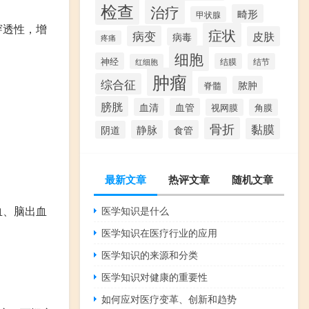
检查
治疗
畸形
甲状腺
穿透性，增
症状
病变
皮肤
病毒
疼痛
细胞
神经
结膜
结节
红细胞
肿瘤
综合征
脓肿
脊髓
膀胱
血清
血管
视网膜
角膜
骨折
黏膜
静脉
食管
阴道
最新文章
热评文章
随机文章
血、脑出血
医学知识是什么
医学知识在医疗行业的应用
医学知识的来源和分类
医学知识对健康的重要性
如何应对医疗变革、创新和趋势