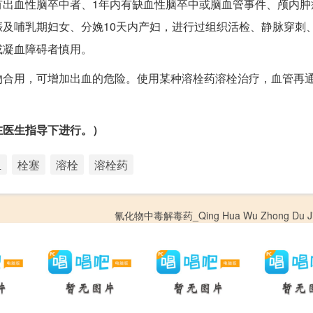
有出血性脑卒中者、1年内有缺血性脑卒中或脑血管事件、颅内肿
及哺乳期妇女、分娩10天内产妇，进行过组织活检、静脉穿刺
或凝血障碍者慎用。
物合用，可增加出血的危险。使用某种溶栓药溶栓治疗，血管再
在医生指导下进行。）
血
栓塞
溶栓
溶栓药
氰化物中毒解毒药_Qing Hua Wu Zhong Du Jie