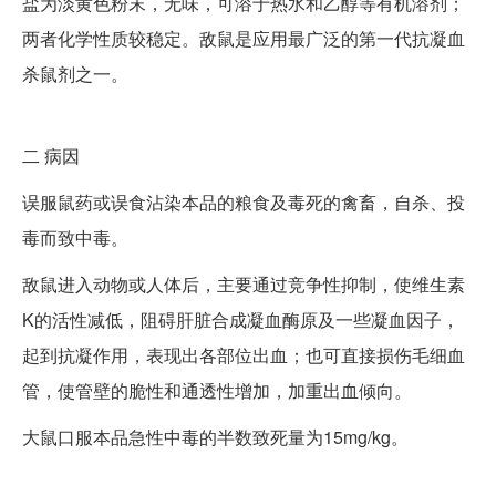
盐为淡黄色粉末，无味，可溶于热水和乙醇等有机溶剂；
两者化学性质较稳定。敌鼠是应用最广泛的第一代抗凝血
杀鼠剂之一。
二
病因
误服鼠药或误食沾染本品的粮食及毒死的禽畜，自杀、投
毒而致中毒。
敌鼠进入动物或人体后，主要通过竞争性抑制，使维生素
K的活性减低，阻碍肝脏合成凝血酶原及一些凝血因子，
起到抗凝作用，表现出各部位出血；也可直接损伤毛细血
管，使管壁的脆性和通透性增加，加重出血倾向。
大鼠口服本品急性中毒的半数致死量为15mg/kg。