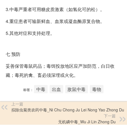
3.中毒严重者可用糖皮质激素（如氢化可的松）。
4.重症患者可输新鲜血、血浆或凝血酶原复合物。
5.其他对症和支持处理。
七
预防
妥善保管毒鼠药品；毒饵投放地区应严加防范，白日收
藏；毒死的禽、畜必须深埋或火化。
中毒
出血
敌鼠中毒
毒物
标签：
上一篇
拟除虫菊类农药中毒_Ni Chu Chong Ju Lei Nong Yao Zhong Du
下一篇
无机磷中毒_Wu Ji Lin Zhong Du