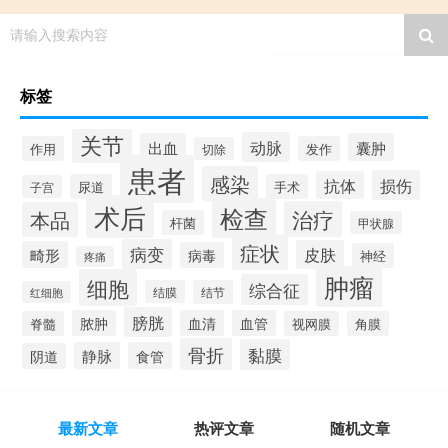
请输入搜索内容
标签
关节
动脉
出血
囊肿
作用
发作
切除
患者
感染
损伤
抗体
尿道
手术
子宫
术后
检查
治疗
本品
杆菌
甲状腺
症状
病变
皮肤
畸形
病毒
神经
疼痛
肿瘤
细胞
综合征
结膜
结节
红细胞
膀胱
脓肿
血清
血管
脊髓
视网膜
角膜
骨折
黏膜
静脉
食管
阴道
最新文章
热评文章
随机文章