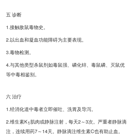
五
诊断
1.接触敌鼠毒物史。
2.以出血和凝血功能障碍为主要表现。
3.毒物检测。
4.与其他类型杀鼠剂如毒鼠强、磷化锌、毒鼠磷、灭鼠优
等中毒相鉴别。
六
治疗
1.经消化道中毒者立即催吐、洗胃及导泻。
2.维生素K
肌肉或静脉注射，每天2
～
3次。严重者静脉滴
1
注，连续用药7
～
14天。静脉滴注维生素C也有助止血。