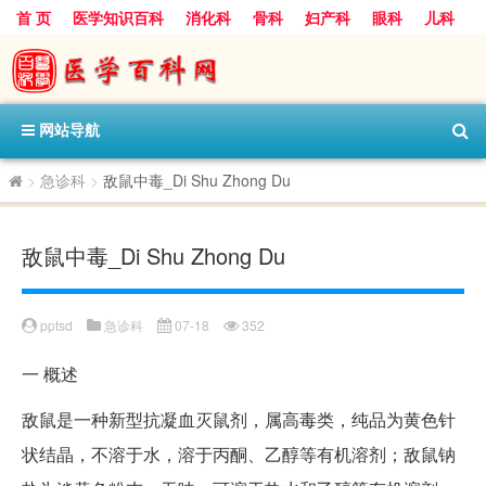
首 页
医学知识百科
消化科
骨科
妇产科
眼科
儿科
心血管病科
呼吸科
神经科
皮肤科
医技科室
保健科
内分泌科
口腔科
网站导航
>
急诊科
>
敌鼠中毒_Di Shu Zhong Du
敌鼠中毒_Di Shu Zhong Du
pptsd
急诊科
07-18
352
一
概述
敌鼠是一种新型抗凝血灭鼠剂，属高毒类，纯品为黄色针
状结晶，不溶于水，溶于丙酮、乙醇等有机溶剂；敌鼠钠