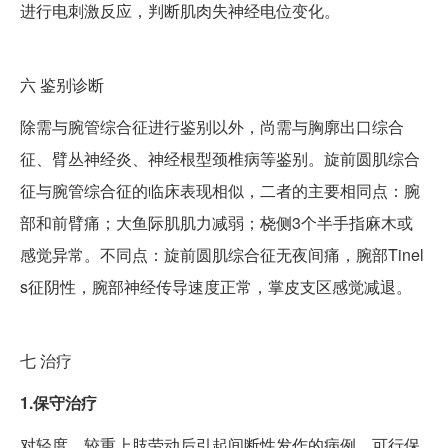
进行电刺激反应，判断肌肉失神经电位变化。
六
鉴别诊断
除需与腕管综合征进行鉴别以外，尚需与胸廓出口综合
征、臂丛神经炎、神经根型颈椎病等鉴别。旋前圆肌综合
征与腕管综合征的临床表现相似，二者的主要相同点：腕
部和前臂痛；大鱼际肌肌力减弱；桡侧3个半手指麻木或
感觉异常。不同点：旋前圆肌综合征无夜间痛，腕部Tinel
s征阴性，腕部神经传导速度正常，掌皮支区感觉减退。
七
治疗
1.保守治疗
对轻度、较重上肢劳动后引起间断性发作的病例，可行保