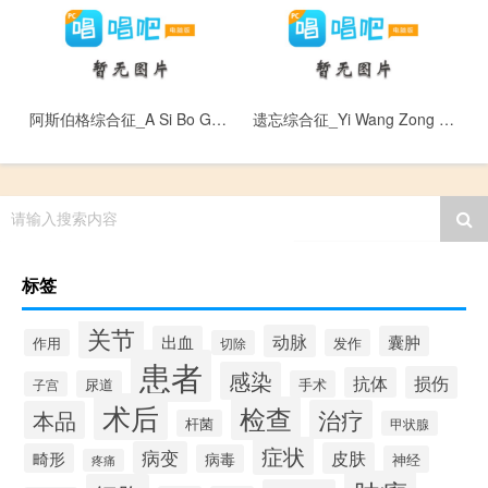
阿斯伯格综合征_A Si Bo Ge Zong He Zheng
遗忘综合征_Yi Wang Zong He Zheng
请输入搜索内容
标签
关节
动脉
出血
囊肿
作用
发作
切除
患者
感染
损伤
抗体
尿道
手术
子宫
术后
检查
治疗
本品
杆菌
甲状腺
症状
病变
皮肤
畸形
病毒
神经
疼痛