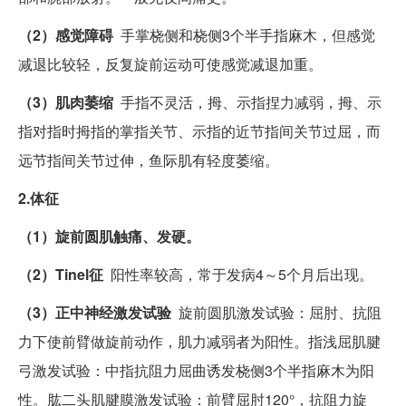
（2）感觉障碍
手掌桡侧和桡侧3个半手指麻木，但感觉
减退比较轻，反复旋前运动可使感觉减退加重。
（3）肌肉萎缩
手指不灵活，拇、示指捏力减弱，拇、示
指对指时拇指的掌指关节、示指的近节指间关节过屈，而
远节指间关节过伸，鱼际肌有轻度萎缩。
2.体征
（1）旋前圆肌触痛、发硬。
（2）Tinel征
阳性率较高，常于发病4～5个月后出现。
（3）正中神经激发试验
旋前圆肌激发试验：屈肘、抗阻
力下使前臂做旋前动作，肌力减弱者为阳性。指浅屈肌腱
弓激发试验：中指抗阻力屈曲诱发桡侧3个半指麻木为阳
性。肱二头肌腱膜激发试验：前臂屈肘120°，抗阻力旋