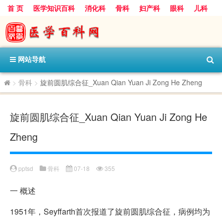
首 页
医学知识百科
消化科
骨科
妇产科
眼科
儿科
心血管病科
呼吸科
神经科
皮肤科
医技科室
保健科
内分泌科
口腔科
网站导航
>
骨科
>
旋前圆肌综合征_Xuan Qian Yuan Ji Zong He Zheng
旋前圆肌综合征_Xuan Qian Yuan Ji Zong He
Zheng
pptsd
骨科
07-18
355
一
概述
1951年，Seyffarth首次报道了旋前圆肌综合征，病例均为