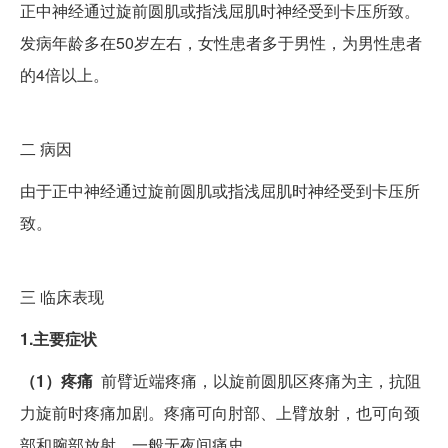
正中神经通过旋前圆肌或指浅屈肌时神经受到卡压所致。
发病年龄多在50岁左右，女性患者多于男性，为男性患者
的4倍以上。
二
病因
由于正中神经通过旋前圆肌或指浅屈肌时神经受到卡压所
致。
三
临床表现
1.主要症状
（1）疼痛
前臂近端疼痛，以旋前圆肌区疼痛为主，抗阻
力旋前时疼痛加剧。疼痛可向肘部、上臂放射，也可向颈
部和腕部放射。一般无夜间痛史。