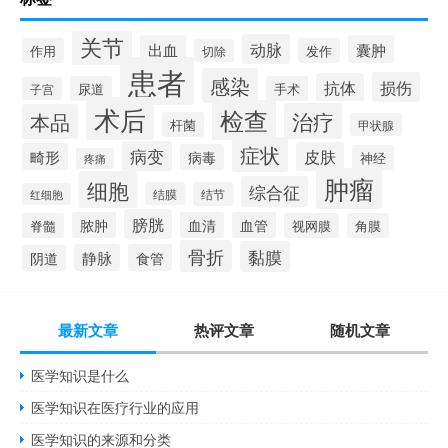
关节
动脉
出血
囊肿
作用
发作
切除
患者
感染
损伤
抗体
尿道
手术
子宫
术后
检查
治疗
本品
杆菌
甲状腺
症状
病变
皮肤
畸形
病毒
神经
疼痛
肿瘤
细胞
综合征
结膜
结节
红细胞
膀胱
脓肿
血清
血管
脊髓
视网膜
角膜
骨折
黏膜
静脉
食管
阴道
最新文章
热评文章
随机文章
医学知识是什么
医学知识在医疗行业的应用
医学知识的来源和分类