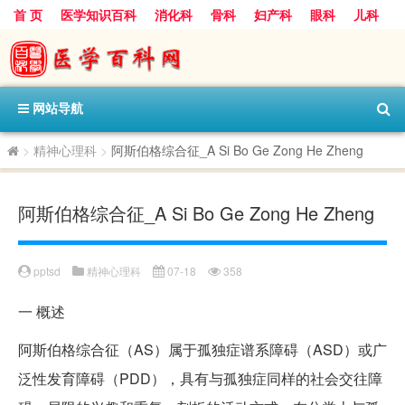
首 页
医学知识百科
消化科
骨科
妇产科
眼科
儿科
心血管病科
呼吸科
神经科
皮肤科
医技科室
保健科
内分泌科
口腔科
网站导航
>
精神心理科
>
阿斯伯格综合征_A Si Bo Ge Zong He Zheng
阿斯伯格综合征_A Si Bo Ge Zong He Zheng
pptsd
精神心理科
07-18
358
一
概述
阿斯伯格综合征（AS）属于孤独症谱系障碍（ASD）或广
泛性发育障碍（PDD），具有与孤独症同样的社会交往障