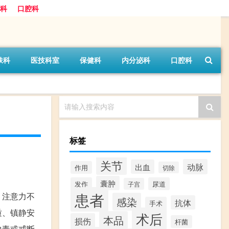
科
口腔科
肤科
医技科室
保健科
内分泌科
口腔科
请输入搜索内容
标签
关节
动脉
出血
作用
切除
囊肿
发作
尿道
子宫
患者
、注意力不
感染
抗体
手术
质、镇静安
术后
本品
损伤
杆菌
中毒或戒断