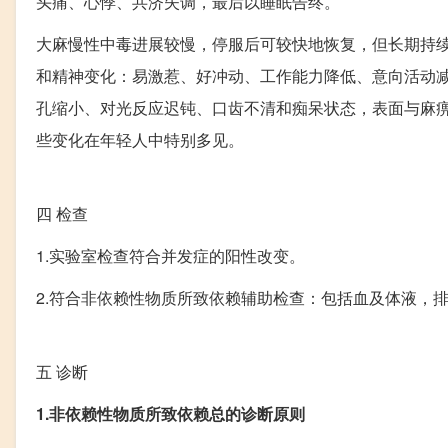
头痛、心悸、共济失调，最后以睡眠告终。
大麻慢性中毒进展较慢，停服后可较快地恢复，但长期持
和精神变化：易激惹、好冲动、工作能力降低、意向活动
孔缩小、对光反应迟钝、口齿不清和痴呆状态，表面与麻
些变化在年轻人中特别多见。
四
检查
1.实验室检查符合并发症的阳性改变。
2.符合非依赖性物质所致依赖辅助检查：包括血及体液，
五
诊断
1.非依赖性物质所致依赖总的诊断原则