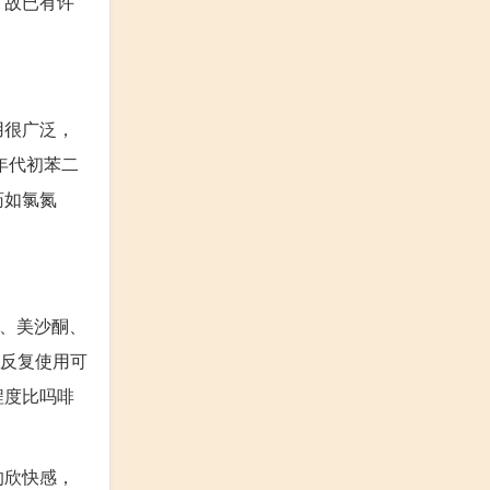
，故已有许
用很广泛，
年代初苯二
药如氯氮
啶、美沙酮、
果反复使用可
程度比吗啡
的欣快感，