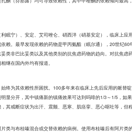
美扎酮（芬那露）均可导致依赖性，其中甲喹酮的依赖倾向最高
（利眠宁）、安定、艾司唑仑、硝西泮（硝基安定），临床上应
依赖。最早发现依赖的药物是甲丙氨酯（眠尔通），20世纪60
比妥类非巴比妥类以及其他类别的抗焦虑药物的趋向。对抗焦虑
例相继在国内外均有报道。
始终为其依赖性所困扰。100多年来在临床上先后应用的哌替
显分开，其中镇痛新的镇痛效果可达到吗啡的1/3～1/5，如
赖，其戒断症状为出汗、震颤、恶寒、肌痉挛、恶心呕吐等，但
阿片类与布桂嗪混合或交替依赖的病例。使用布桂嗪后有阿片类