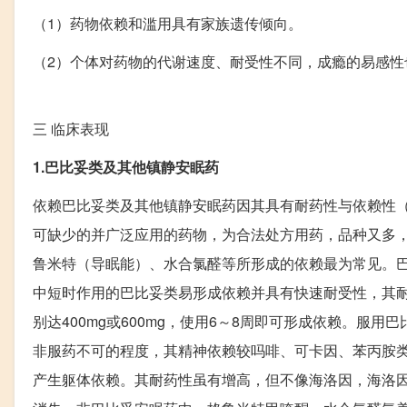
（1）药物依赖和滥用具有家族遗传倾向。
（2）个体对药物的代谢速度、耐受性不同，成瘾的易感性
三
临床表现
1.巴比妥类及其他镇静安眠药
依赖巴比妥类及其他镇静安眠药因其具有耐药性与依赖性
可缺少的并广泛应用的药物，为合法处方用药，品种又多
鲁米特（导眠能）、水合氯醛等所形成的依赖最为常见。巴
中短时作用的巴比妥类易形成依赖并具有快速耐受性，其
别达400mg或600mg，使用6～8周即可形成依赖。
非服药不可的程度，其精神依赖较吗啡、可卡因、苯丙胺
产生躯体依赖。其耐药性虽有增高，但不像海洛因，海洛因