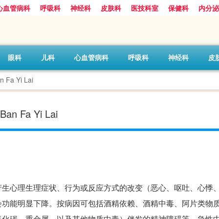
心血管病科
呼吸科
神经科
皮肤科
医技科室
保健科
内分泌
眼科
儿科
心血管病科
呼吸科
神经科
皮
Fa Yi Lai
n Fa Yi Lai
产生心理生理症状、行为或反应方式的改变（恶心、呕吐、心悸
会功能明显下降。按病因可包括酒精依赖、酒精中毒、阿片类物
氧化碳、重金属，以及其他物质中毒）伴发的精神障碍等。急性