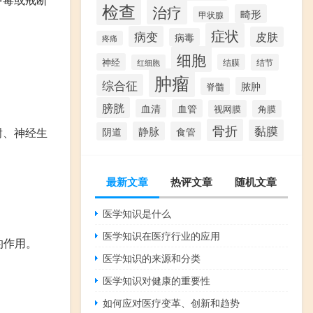
检查
治疗
畸形
甲状腺
症状
病变
皮肤
病毒
疼痛
细胞
神经
结膜
结节
红细胞
肿瘤
综合征
脓肿
脊髓
膀胱
血清
血管
视网膜
角膜
骨折
黏膜
静脉
食管
谢、神经生
阴道
最新文章
热评文章
随机文章
医学知识是什么
医学知识在医疗行业的应用
的作用。
医学知识的来源和分类
医学知识对健康的重要性
如何应对医疗变革、创新和趋势