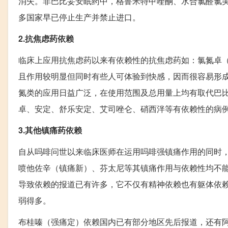
消失。非巴比妥安眠药中，格鲁米特甲喹酮、水合氯醛氯
多国家早已停止生产并禁止进口。
2.抗焦虑药依赖
临床上应用抗焦虑药以来有依赖性的抗焦虑药如：氯氮卓
且作用较明显但同时有些人可体验到快感，因而很容易形成
氮类的应用日益广泛，在使用范围及总用量上均有取代巴
卓、安定、舒乐安定、艾司唑仑、硝西泮等有依赖性的病
3.其他镇痛药依赖
自从吗啡问世以来临床医师在运用吗啡强镇痛作用的同时，
喷他佐辛（镇痛新）、芬太尼等其镇痛作用与依赖性均不能明
导致依赖的报道已有许多，它不仅有精神依赖也有躯体依
弱得多。
布桂嗪（强痛定）依赖国内已有部分地区先后报道，还有