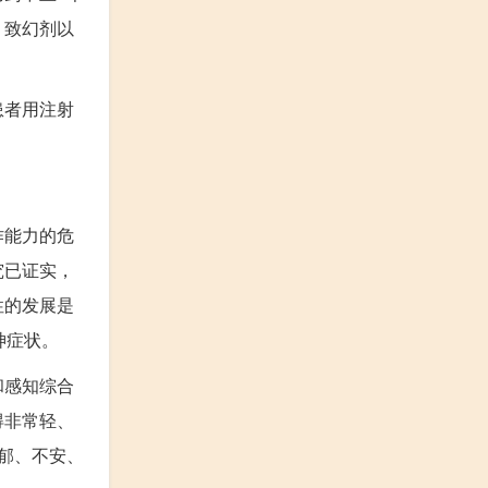
、致幻剂以
患者用注射
作能力的危
究已证实，
性的发展是
神症状。
和感知综合
得非常轻、
郁、不安、