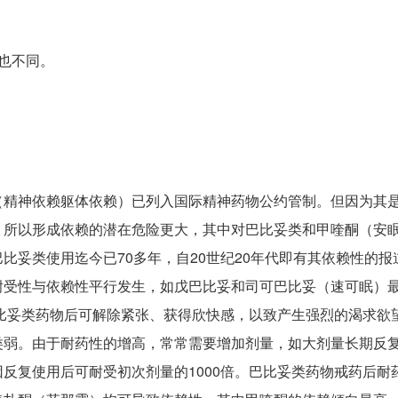
也不同。
（精神依赖躯体依赖）已列入国际精神药物公约管制。但因为其
，所以形成依赖的潜在危险更大，其中对巴比妥类和甲喹酮（安
比妥类使用迄今已70多年，自20世纪20年代即有其依赖性的报
耐受性与依赖性平行发生，如戊巴比妥和司可巴比妥（速可眠）
服用巴比妥类药物后可解除紧张、获得欣快感，以致产生强烈的渴求欲
类弱。由于耐药性的增高，常常需要增加剂量，如大剂量长期反
反复使用后可耐受初次剂量的1000倍。巴比妥类药物戒药后耐