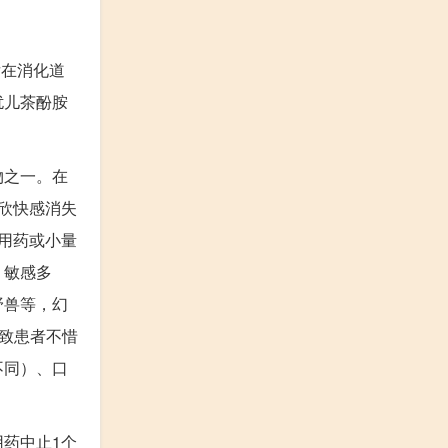
后在消化道
扰儿茶酚胺
物之一。在
欣快感消失
用药或小量
，敏感多
野兽等，幻
以致患者不惜
不同）、口
药中止1个