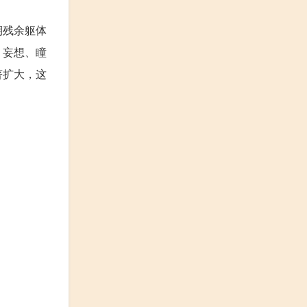
期残余躯体
、妄想、瞳
著扩大，这