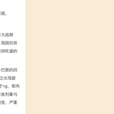
重视。
界大战期
。我国目前
保持旺盛的
多巴胺的回
继之出现疲
于1g。苯丙
有效剂量与
幻觉。严重