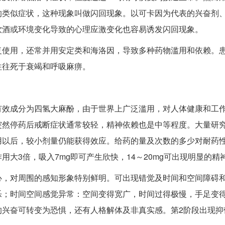
的类似症状，这种现象叫做闪回现象。以可卡因为代表的兴奋剂
饮酒或环境变化导致的心理应激变化也容易诱发闪回现象。
复使用，还常并用安定类和海洛因，导致多种药物滥用和依赖。
往往死于衰竭和呼吸麻痹。
有效成分为四氢大麻酚，由于世界上广泛滥用，对人体健康和工
突然停药后戒断症状通常较轻，精神依赖也是中等程度。大量研
用以后，较小剂量仍能获得效应。给药的量及次数的多少对耐药
大3倍，吸入7mg即可产生欣快，14～20mg可出现明显的精
心，对周围的感知形象特别鲜明。可出现错觉及时间和空间障碍
乐；时间空间感觉异常：空间变得宽广，时间过得极慢，手足变
的兴奋可转变为恐惧，还有人格解体及非真实感。第2阶段出现抑