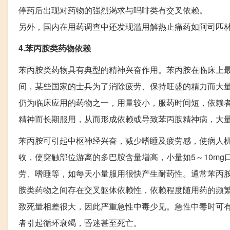
停药后出现对药物的强烈渴求与吗啡类有交叉依赖。
另外，国内在用药调查中还发现滥用解热止痛药如阿司匹
4.苯丙胺类药物依赖
苯丙胺类药物具有典型的精神兴奋作用。苯丙胺在临床上
间，某些国家的士兵为了消除疲劳、保持旺盛的精力而大
仍为临床应用的药物之一，用量较小，服药时间短，依赖
精神而长期服用，从而形成依赖或导致苯丙胺精神病，大
苯丙胺可引起中枢神经兴奋，减少嗜睡及疲劳感，使病人
收，使突触部位游离的多巴胺含量增高，小量如5～10m
劳、嗜睡等，如每天小量服用很快产生耐药性。通常苯丙胺治
胺类药物之间存在交叉躯体依赖性，依赖程度随用药的频
致死量相差很大，因此严重急性中毒少见。急性中毒时可
者引起循环衰竭，昏迷甚至死亡。