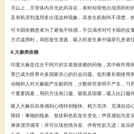
月以上，尽管体内并无此药存在，有时却突然出现用药时
及有机溶剂滥用多出现这种现象。其发生机制尚不清楚，
可卡因依赖患者为了避免不快感，不仅渴求对可卡因的反
方式滥用时，局部发生溃疡，吸入时发生鼻中隔穿孔患者
6.大麻类依赖
印度大麻是仅次于阿片的古老致依赖的药物，其中枢作用
害已成为世界许多国家关心的社会问题。低剂量长期使用
动物和人对大麻能产生耐药性，少数研究表明不产生，习
个重要因素，用药方法有口服、吸取及咀嚼，吸入比口服作用
吸入大麻后自身感到心情特别愉快、精力充沛、充满自信
障碍：事物的线条、形状和色彩发生变化；声音感知为音
身体漂浮感等；并可出现色情兴奋、伴有性欲亢进；欢乐