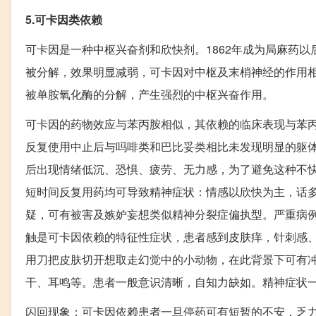
5.可卡因类依赖
可卡因是一种中枢兴奋剂和欣快剂。1862年成为局麻药
被分解，效果明显减弱，可卡因对中枢及末梢神经的作用
被单胺氧化酶的分解，产生强烈的中枢兴奋作用。
可卡因的药物效应与苯丙胺相似，其依赖的临床表现与苯
反复使用中止后与吗啡类和巴比妥类相比未发现明显的躯
后出现情绪低沉、恐惧、疲劳、无力感，为了避免这种不
短时间反复用药均可导致精神症状：情感以欣快为主，话
疑，可有被害及嫉妒妄想类似精神分裂症偏执型。严重病
触是可卡因依赖的特征性症状，患者感到皮肤痒，针刺感、
用刀把皮肤切开想取走幻觉中的小动物，在此背景下可有
干、耳鸣等。患者一般意识清晰，自知力缺如。精神症状
闪回现象：可卡因依赖患者一旦停药可有短暂的不安，乏