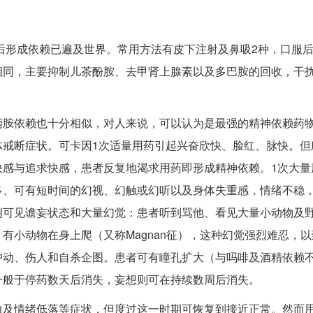
以后形成依赖已遍及世界。常用方法有皮下注射及鼻吸2种，口服
相同，主要抑制儿茶酚胺、去甲肾上腺素以及多巴胺的回收，干
丙胺依赖也十分相似，对人来说，可以认为是最强的精神依赖药
体戒断症状。可卡因1次适量用药引起兴奋欣快、脸红、脉快。但
快感与追求快感，患者反复地渴求用药即形成精神依赖。1次大量
多、可有短时间的幻视、幻触或幻听以及身体失重感，情绪不稳
例可见谵妄状态和大量幻觉：患者听到骂他、看见大量小动物及
有小动物在身上爬（又称Magnan征），这种幻觉强烈难忍，
冲动、伤人和自杀企图。患者可有瞳孔扩大（与吗啡及酒精依赖
一般于停药数天后消失，妄想则可在持续数周后消失。
力及情绪低落等症状，但度过这一时期可恢复到接近正常。然而用