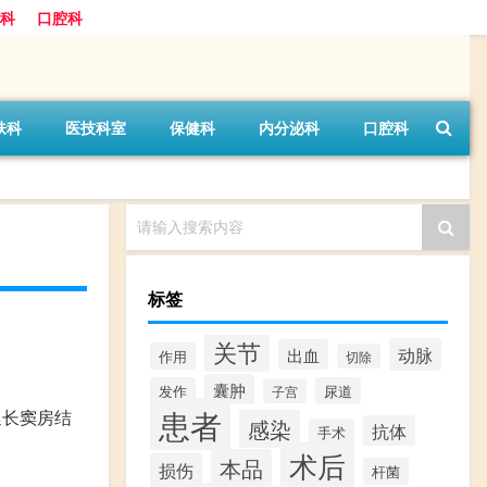
科
口腔科
肤科
医技科室
保健科
内分泌科
口腔科
请输入搜索内容
标签
关节
动脉
出血
作用
切除
囊肿
发作
尿道
子宫
患者
延长窦房结
感染
抗体
手术
术后
本品
损伤
杆菌