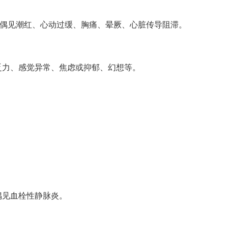
，偶见潮红、心动过缓、胸痛、晕厥、心脏传导阻滞。
乏力、感觉异常、焦虑或抑郁、幻想等。
。
偶见血栓性静脉炎。