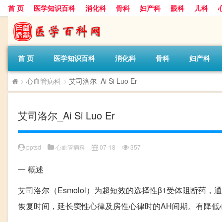
首 页
医学知识百科
消化科
骨科
妇产科
眼科
儿科
首 页
医学知识百科
消化科
骨科
妇产科
>
心血管病科
>
艾司洛尔_Ai Si Luo Er
艾司洛尔_Ai Si Luo Er
pptsd
心血管病科
07-18
357
一
概述
艾司洛尔（Esmolol）为超短效的选择性β1受体阻断药
恢复时间，延长窦性心律及房性心律时的AH间期。有降低