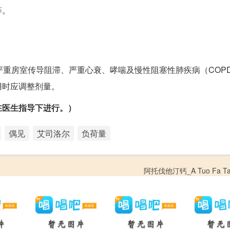
等。
严重房室传导阻滞、严重心衰、哮喘及慢性阻塞性肺疾病（COP
用时应调整剂量。
在医生指导下进行。）
偶见
艾司洛尔
负荷量
阿托伐他汀钙_A Tuo Fa Ta 