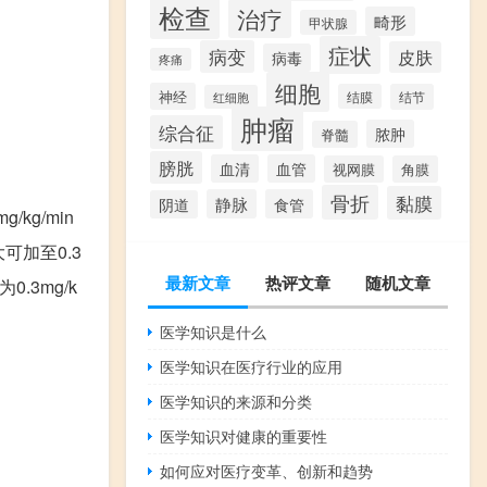
检查
治疗
畸形
甲状腺
症状
病变
皮肤
病毒
疼痛
细胞
神经
结膜
结节
红细胞
肿瘤
综合征
脓肿
脊髓
膀胱
血清
血管
视网膜
角膜
骨折
黏膜
静脉
食管
阴道
kg/min
可加至0.3
最新文章
热评文章
随机文章
.3mg/k
医学知识是什么
医学知识在医疗行业的应用
医学知识的来源和分类
医学知识对健康的重要性
如何应对医疗变革、创新和趋势