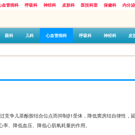
心血管病科
呼吸科
神经科
皮肤科
医技科室
保健科
内分泌
眼科
儿科
心血管病科
呼吸科
神经科
皮
，通过竞争儿茶酚胺结合位点而抑制β1受体，降低窦房结自律性，
心率、降低血压、降低心肌氧耗量的作用。