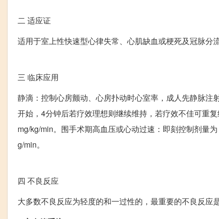
二
适应证
适用于室上性快速型心律失常、心肌缺血或梗死及冠脉分
三
临床应用
静滴：控制心房颤动、心房扑动时心室率，成人先静脉注射负荷量0.
开始，4分钟后若疗效理想则继续维持，若疗效不佳可重复给予负
mg/kg/min。围手术期高血压或心动过速：即刻控制剂量为：1mg
g/min。
四
不良反应
大多数不良反应为轻度的和一过性的，最重要的不良反应