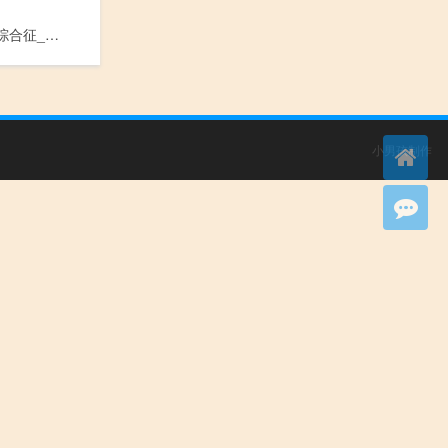
Shy-Drager综合征_S h y - D r a g e r Zong He Zheng
小男孩制作