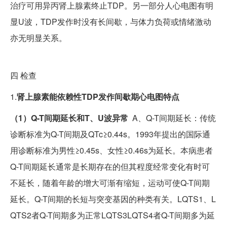
治疗可用异丙肾上腺素终止TDP。另一部分人心电图有明
显U波，TDP发作时没有长间歇，与体力负荷或情绪激动
亦无明显关系。
四
检查
1.
肾上腺素能依赖性TDP发作间歇期心电图特点
（1）Q-T间期延长和T、U波异常
A、Q-T间期延长：传统
诊断标准为Q-T间期及QTc≥0.44s。1993年提出的国际通
用诊断标准为男性≥0.45s、女性≥0.46s为延长。本病患者
Q-T间期延长通常是长期存在的但其程度经常变化有时可
不延长，随着年龄的增大可渐有缩短，运动可使Q-T间期
延长。Q-T间期的长短与突变基因的种类有关。LQTS1、L
QTS2者Q-T间期多为正常LQTS3LQTS4者Q-T间期多为延