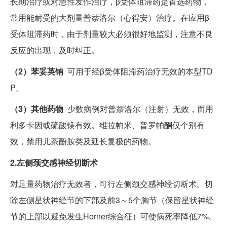
长期治疗或对急性发作治疗，β受体阻滞药是首选药物，
常用能耐受的大剂量普萘洛尔（心得安）治疗。在应用β
受体阻滞药时，由于剂量较大必须很好地监测，注意不良
反应的出现，及时纠正。
（2）苯妥英钠
可用于经β受体阻滞药治疗无效的本型TD
P。
（3）其他药物
少数病例对普萘洛尔（注射）无效，而用
利多卡因或硫酸镁有效。维拉帕米、普罗帕酮仅个别有
效，禁用儿茶酚胺类及延长复极的药物。
2.左侧颈交感神经切断术
对足量药物治疗无效者，可行左侧颈交感神经切断术。切
除左侧星状神经节的下部及前3～5个胸节（保留星状神经
节的上部以避免发生Horner综合征）可使病死率降低7%。