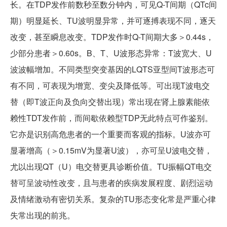
长。在TDP发作前数秒至数分钟内，可见Q-T间期（QTc间
期）明显延长、TU波明显异常，并可逐搏表现不同，逐天
改变，甚至瞬息改变。TDP发作时Q-T间期大多＞0.44s，
少部分患者＞0.60s。B、T、U波形态异常：T波宽大、U
波波幅增加。不同类型突变基因的LQTS亚型间T波形态可
有不同，可表现为增宽、变尖及降低等。可出现T波电交
替（即T波正向及负向交替出现）常出现在肾上腺素能依
赖性TDT发作前，而间歇依赖型TDP无此特点可作鉴别。
它亦是识别高危患者的一个重要而客观的指标。U波亦可
显著增高（＞0.15mV为显著U波），亦可呈U波电交替，
尤以出现QT（U）电交替更具诊断价值。TU振幅QT电交
替可呈波动性改变，且与患者的疾病发展程度、剧烈运动
及情绪激动有密切关系。复杂的TU形态变化常是严重心律
失常出现的前兆。