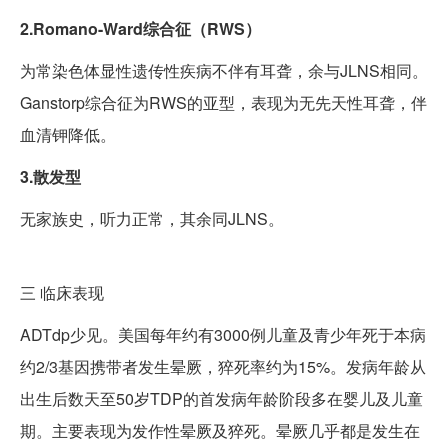
2.Romano-Ward综合征（RWS）
为常染色体显性遗传性疾病不伴有耳聋，余与JLNS相同。
Ganstorp综合征为RWS的亚型，表现为无先天性耳聋，伴
血清钾降低。
3.散发型
无家族史，听力正常，其余同JLNS。
三
临床表现
ADTdp少见。美国每年约有3000例儿童及青少年死于本病
约2/3基因携带者发生晕厥，猝死率约为15%。发病年龄从
出生后数天至50岁TDP的首发病年龄阶段多在婴儿及儿童
期。主要表现为发作性晕厥及猝死。晕厥几乎都是发生在