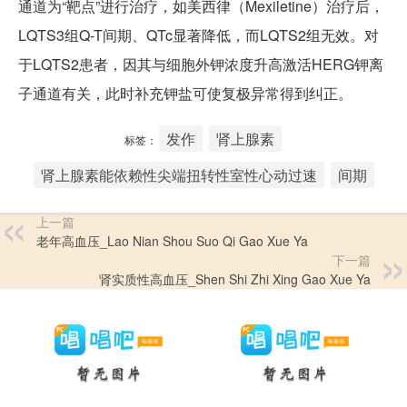
通道为“靶点”进行治疗，如美西律（Mexiletine）治疗后，
LQTS3组Q-T间期、QTc显著降低，而LQTS2组无效。对
于LQTS2患者，因其与细胞外钾浓度升高激活HERG钾离
子通道有关，此时补充钾盐可使复极异常得到纠正。
发作
肾上腺素
标签：
肾上腺素能依赖性尖端扭转性室性心动过速
间期
上一篇
老年高血压_Lao Nian Shou Suo Qi Gao Xue Ya
下一篇
肾实质性高血压_Shen Shi Zhi Xing Gao Xue Ya