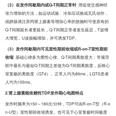
（2）在发作间歇期内或Q-T间期正常时
用促使交感神经
张力增加的方法，如运动试验、冷加压试验或瓦氏动作，
或静脉滴注异丙肾上腺素等增加心率的措施时可使原有的
Q-T间期延长者更延长，Q-T间期正常者发生延迟，T波增
大增宽，U波振幅增加，并可诱发TDP。
（3）发作间歇期内可见室性期前收缩或R-on-T室性期前
收缩
基础心律多为窦性心律。Q-T间期离散度大：常规导
联中最长与最短Q-T间期之差值为Q-T间期离散度，反映心
室复极的离散度（QTd）。正常人均为89ms，LQTS患者
人均为155ms。
2.肾上腺素能依赖性TDP发作期心电图特点
发作时频率为150～180次/分钟，TDP可由R-on-T型（R-o
n-U型）室性期前收缩诱发。也可见于心室复极时间极度