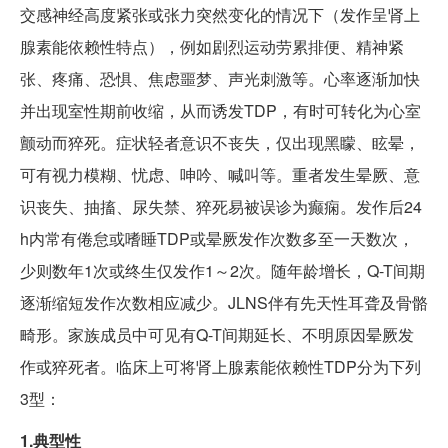
交感神经高度紧张或张力突然变化的情况下（发作呈肾上
腺素能依赖性特点），例如剧烈运动劳累排便、精神紧
张、疼痛、恐惧、焦虑噩梦、声光刺激等。心率逐渐加快
并出现室性期前收缩，从而诱发TDP，有时可转化为心室
颤动而猝死。症状轻者意识不丧失，仅出现黑矇、眩晕，
可有视力模糊、忧虑、呻吟、喊叫等。重者发生晕厥、意
识丧失、抽搐、尿失禁、猝死易被误诊为癫痫。发作后24
h内常有倦怠或嗜睡TDP或晕厥发作次数多至一天数次，
少则数年1次或终生仅发作1～2次。随年龄增长，Q-T间期
逐渐缩短发作次数相应减少。JLNS伴有先天性耳聋及骨骼
畸形。家族成员中可见有Q-T间期延长、不明原因晕厥发
作或猝死者。临床上可将肾上腺素能依赖性TDP分为下列
3型：
1.典型性