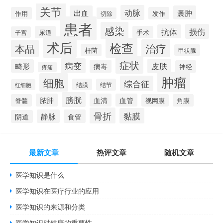
关节
动脉
出血
囊肿
作用
发作
切除
患者
感染
损伤
抗体
尿道
手术
子宫
术后
检查
治疗
本品
杆菌
甲状腺
症状
病变
皮肤
畸形
病毒
神经
疼痛
肿瘤
细胞
综合征
结膜
结节
红细胞
膀胱
脓肿
血清
血管
脊髓
视网膜
角膜
骨折
黏膜
静脉
食管
阴道
最新文章
热评文章
随机文章
医学知识是什么
医学知识在医疗行业的应用
医学知识的来源和分类
医学知识对健康的重要性