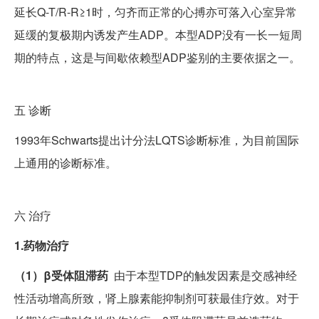
延长Q-T/R-R≥1时，匀齐而正常的心搏亦可落入心室异常
延缓的复极期内诱发产生ADP。本型ADP没有一长一短周
期的特点，这是与间歇依赖型ADP鉴别的主要依据之一。
五
诊断
1993年Schwarts提出计分法LQTS诊断标准，为目前国际
上通用的诊断标准。
六
治疗
1.药物治疗
（1）β受体阻滞药
由于本型TDP的触发因素是交感神经
性活动增高所致，肾上腺素能抑制剂可获最佳疗效。对于