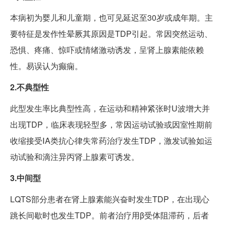
本病初为婴儿和儿童期，也可见延迟至30岁或成年期。主
要特征是发作性晕厥其原因是TDP引起。常因突然运动、
恐惧、疼痛、惊吓或情绪激动诱发，呈肾上腺素能依赖
性。易误认为癫痫。
2.不典型性
此型发生率比典型性高，在运动和精神紧张时U波增大并
出现TDP，临床表现轻型多，常因运动试验或因室性期前
收缩接受ⅠA类抗心律失常药治疗发生TDP，激发试验如运
动试验和滴注异丙肾上腺素可诱发。
3.中间型
LQTS部分患者在肾上腺素能兴奋时发生TDP，在出现心
跳长间歇时也发生TDP。前者治疗用β受体阻滞药，后者