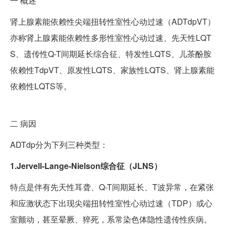
一
概述
肾上腺素能依赖性尖端扭转性室性心动过速（ADTdpVT）
亦称肾上腺素能依赖性多形性室性心动过速、先天性LQT
S、遗传性Q-T间期延长综合征、特发性LQTS、儿茶酚胺
依赖性TdpVT、原发性LQTS、家族性LQTS、肾上腺素能
依赖性LQTS等。
二
病因
ADTdp分为下列三种类型：
1.Jervell-Lange-Nielson综合征（JLNS）
特点是伴有先天性耳聋、Q-T间期延长、T波异常，在紧张
和应激状态下出现尖端扭转性室性心动过速（TDP）或心
室颤动，甚至晕厥、猝死，系常染色体隐性遗传性疾病。