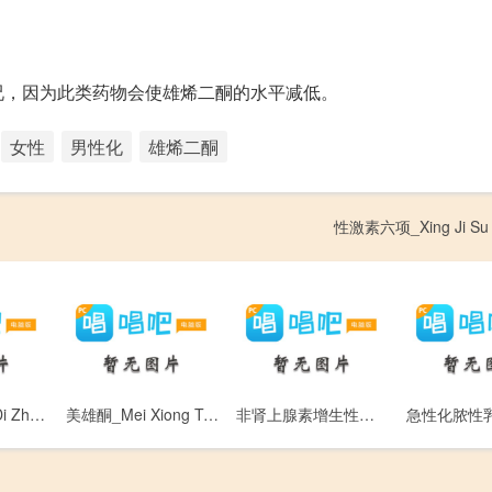
况，因为此类药物会使雄烯二酮的水平减低。
女性
男性化
雄烯二酮
性激素六项_Xing Ji Su L
阴蒂粘连_Yin Di Zhan Lian
美雄酮_Mei Xiong Tong
非肾上腺素增生性假两性畸形_Fei Shen Shang Xian Su Zeng Sheng Xing Jia Liang Xing Ji Xing