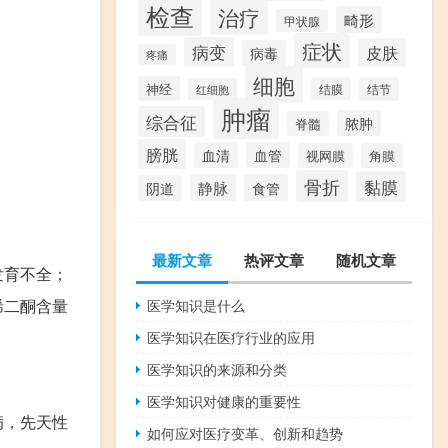
检查
治疗
畸形
甲状腺
症状
病变
皮肤
病毒
疼痛
细胞
神经
结膜
结节
红细胞
肿瘤
综合征
脓肿
脊髓
膀胱
血清
血管
视网膜
角膜
骨折
黏膜
静脉
食管
阴道
最新文章
热评文章
随机文章
发育不全；
烯二酮含量
医学知识是什么
医学知识在医疗行业的应用
医学知识的来源和分类
医学知识对健康的重要性
病，先天性
如何应对医疗变革、创新和趋势