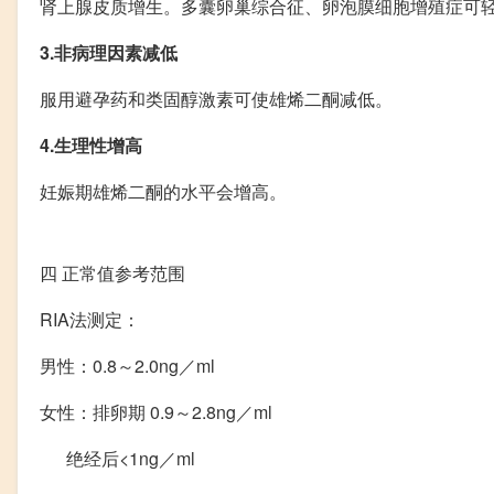
肾上腺皮质增生。多囊卵巢综合征、卵泡膜细胞增殖症可
3.非病理因素减低
服用避孕药和类固醇激素可使雄烯二酮减低。
4.生理性增高
妊娠期雄烯二酮的水平会增高。
四
正常值参考范围
RIA法测定：
男性：0.8～2.0ng／ml
女性：排卵期 0.9～2.8ng／ml
绝经后<1ng／ml