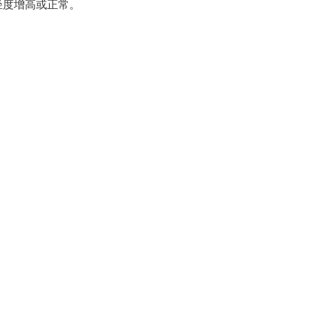
轻度增高或正常。