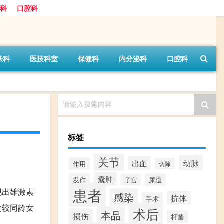
科
口腔科
肤科
医技科室
保健科
内分泌科
口腔科
请输入搜索内容
标签
关节
动脉
出血
作用
切除
囊肿
发作
尿道
子宫
患者
现出雄激素
感染
抗体
手术
度较同龄女
术后
本品
损伤
杆菌