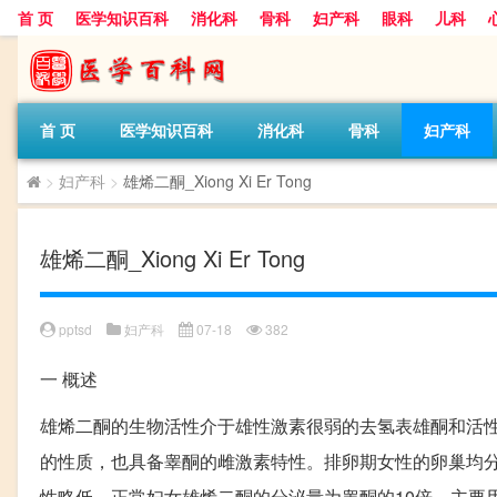
首 页
医学知识百科
消化科
骨科
妇产科
眼科
儿科
首 页
医学知识百科
消化科
骨科
妇产科
>
妇产科
>
雄烯二酮_Xiong Xi Er Tong
雄烯二酮_Xiong Xi Er Tong
pptsd
妇产科
07-18
382
一
概述
雄烯二酮的生物活性介于雄性激素很弱的去氢表雄酮和活
的性质，也具备睾酮的雌激素特性。排卵期女性的卵巢均
性略低。正常妇女雄烯二酮的分泌量为睾酮的10倍。主要