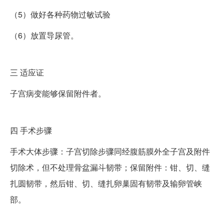
（5）做好各种药物过敏试验
（6）放置导尿管。
三
适应证
子宫病变能够保留附件者。
四
手术步骤
手术大体步骤：子宫切除步骤同经腹筋膜外全子宫及附件
切除术，但不处理骨盆漏斗韧带；保留附件：钳、切、缝
扎圆韧带，然后钳、切、缝扎卵巢固有韧带及输卵管峡
部。