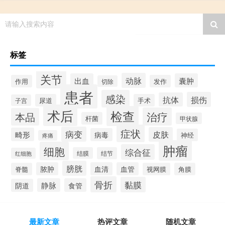
请输入搜索内容
标签
关节
动脉
出血
囊肿
作用
发作
切除
患者
感染
损伤
抗体
尿道
手术
子宫
术后
检查
治疗
本品
杆菌
甲状腺
症状
病变
皮肤
畸形
病毒
神经
疼痛
肿瘤
细胞
综合征
结膜
结节
红细胞
膀胱
脓肿
血清
血管
脊髓
视网膜
角膜
骨折
黏膜
静脉
食管
阴道
最新文章
热评文章
随机文章