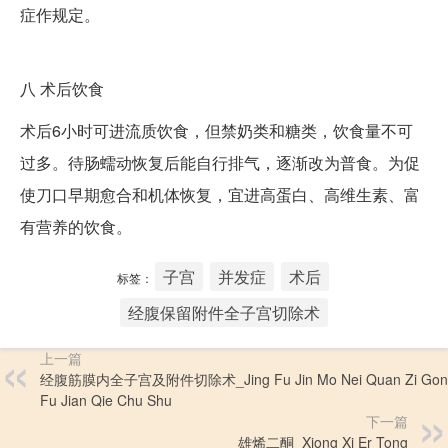
症作规定。
八
术后饮食
术后6小时可进流质饮食，但禁奶类和糖类，饮食量不可
过多。待肠蠕动恢复后能自行排气，逐渐改为普食。为促
使刀口早期愈合和机体恢复，宜进高蛋白、高维生素、富
有营养的饮食。
子宫
并发症
术后
标签：
经腹保留附件全子宫切除术
上一篇
经腹筋膜内全子宫及附件切除术_Jing Fu Jin Mo Nei Quan Zi Gong
Fu Jian Qie Chu Shu
下一篇
雄烯二酮_Xiong Xi Er Tong