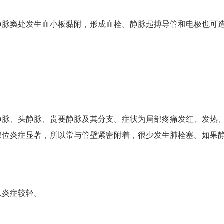
静脉窦处发生血小板黏附，形成血栓。静脉起搏导管和电极也可
静脉、头静脉、贵要静脉及其分支。症状为局部疼痛发红、发热
部位炎症显著，所以常与管壁紧密附着，很少发生肺栓塞。如果
以炎症较轻。