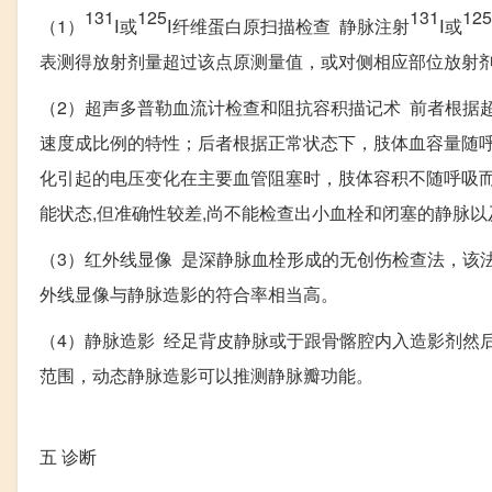
131
125
131
125
（1）
Ⅰ或
Ⅰ纤维蛋白原扫描检查 静脉注射
Ⅰ或
表测得放射剂量超过该点原测量值，或对侧相应部位放射剂
（2）超声多普勒血流计检查和阻抗容积描记术 前者根据
速度成比例的特性；后者根据正常状态下，肢体血容量随
化引起的电压变化在主要血管阻塞时，肢体容积不随呼吸
能状态,但准确性较差,尚不能检查出小血栓和闭塞的静脉
（3）红外线显像 是深静脉血栓形成的无创伤检查法，该
外线显像与静脉造影的符合率相当高。
（4）静脉造影 经足背皮静脉或于跟骨髂腔内入造影剂然
范围，动态静脉造影可以推测静脉瓣功能。
五
诊断