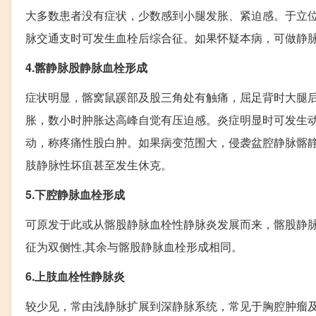
大多数患者没有症状，少数感到小腿发胀、紧迫感。于立
脉交通支时可发生血栓后综合征。如果怀疑本病，可做静
4.髂静脉股静脉血栓形成
症状明显，髂窝鼠蹊部及股三角处有触痛，屈足背时大腿
胀，数小时肿胀达高峰自觉有压迫感。炎症明显时可发生
动，称疼痛性股白肿。如果病变范围大，侵袭盆腔静脉髂
肢静脉性坏疽甚至发生休克。
5.下腔静脉血栓形成
可原发于此或从髂股静脉血栓性静脉炎发展而来，髂股静
征为双侧性,其余与髂股静脉血栓形成相同。
6.上肢血栓性静脉炎
较少见，常由浅静脉扩展到深静脉系统，常见于胸腔肿瘤