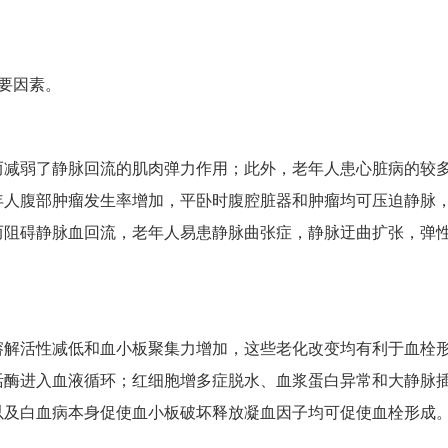
要因素。
而减弱了静脉回流的肌肉弹力作用；此外，老年人患心脏病的较
年人腹部肿瘤发生率增加，平卧时腹腔脏器和肿瘤均可压迫静脉
而阻碍静脉血回流，老年人易患静脉曲张症，静脉迂曲扩张，弹
溶解活性减低和血小板聚集力增加，这些老化改变均有利于血栓
活酶进入血液循环；红细胞增多症脱水、血浆蛋白异常和大静脉
以及白血病本身促使血小板破坏释放凝血因子均可促使血栓形成