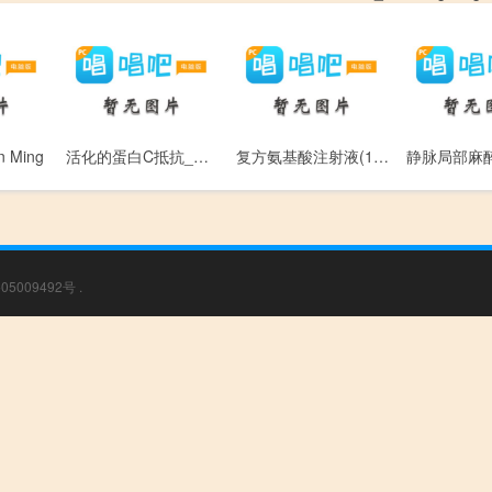
 Ming
活化的蛋白C抵抗_Huo Hua De Dan Bai C Di Kang
复方氨基酸注射液(18AA-Ⅱ)_Fu Fang An Ji Suan ZHu SHe Ye(18AA-II)
05009492号
.