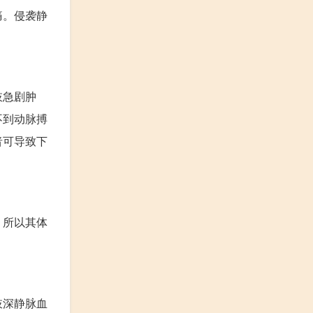
痛。侵袭静
肢急剧肿
不到动脉搏
者可导致下
，所以其体
肢深静脉血