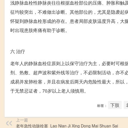
浅静脉血栓性静脉炎往往根据血栓部位的压痛、肿胀和触
征均较突出，不难做出诊断。其他部位的，尤其是隐袭起
怀疑到静脉血栓形成的存在。患者局部皮肤温度升高，大腿內
时出现患肢疼痛有助于诊断。
六
治疗
老年人的静脉血栓症原则上以保守治疗为主，必要时可根
剂、热敷、超声波和紫外线等治疗，不必限制活动，亦不
成易并发肺栓塞，并且在病发后两天内危险性最大，所以，
于无禁忌证者，70岁以上老人须慎用。
下肢
标签：
上一篇
老年急性动脉栓塞_Lao Nian Ji Xing Dong Mai Shuan Sai