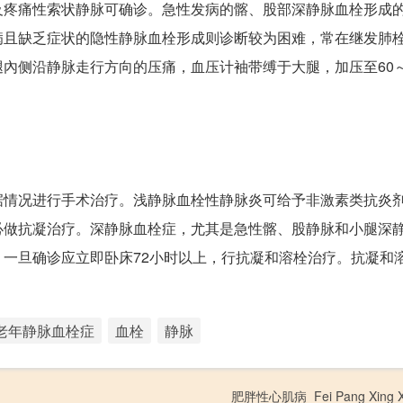
及疼痛性索状静脉可确诊。急性发病的髂、股部深静脉血栓形成
病且缺乏症状的隐性静脉血栓形成则诊断较为困难，常在继发肺
侧沿静脉走行方向的压痛，血压计袖带缚于大腿，加压至60～1
据情况进行手术治疗。浅静脉血栓性静脉炎可给予非激素类抗炎
必做抗凝治疗。深静脉血栓症，尤其是急性髂、股静脉和小腿深
一旦确诊应立即卧床72小时以上，行抗凝和溶栓治疗。抗凝和
老年静脉血栓症
血栓
静脉
肥胖性心肌病_Fei Pang Xing Xin