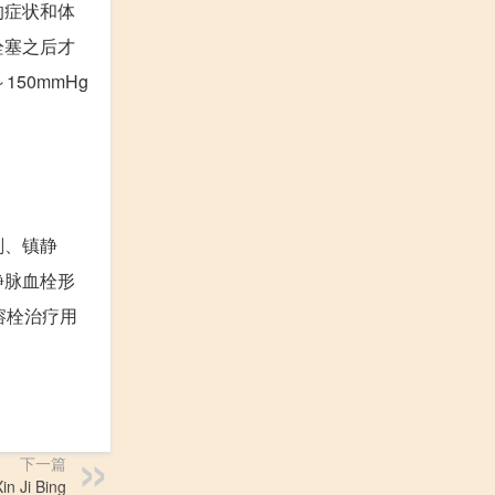
的症状和体
栓塞之后才
50mmHg
剂、镇静
静脉血栓形
溶栓治疗用
下一篇
 Ji Bing