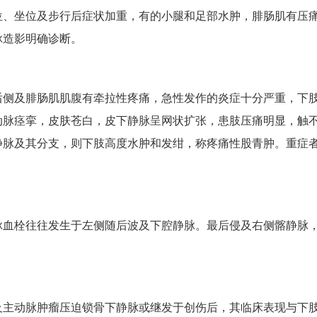
位、坐位及步行后症状加重，有的小腿和足部水肿，腓肠肌有压
脉造影明确诊断。
后侧及腓肠肌肌腹有牵拉性疼痛，急性发作的炎症十分严重，下
动脉痉挛，皮肤苍白，皮下静脉呈网状扩张，患肢压痛明显，触
静脉及其分支，则下肢高度水肿和发绀，称疼痛性股青肿。重症
脉血栓往往发生于左侧随后波及下腔静脉。最后侵及右侧髂静脉
及主动脉肿瘤压迫锁骨下静脉或继发于创伤后，其临床表现与下