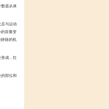
计数器从体
化且与运动
小的容量变
映静脉的机
栓形成，红
栓的部位和