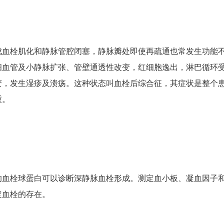
成血栓肌化和静脉管腔闭塞，静脉瓣处即使再疏通也常发生功能
细血管及小静脉扩张、管壁通透性改变，红细胞逸出，淋巴循环
变，发生湿疹及溃疡。这种状态叫血栓后综合征，其症状是整个
重。
的血栓球蛋白可以诊断深静脉血栓形成。测定血小板、凝血因子
定血栓的存在。