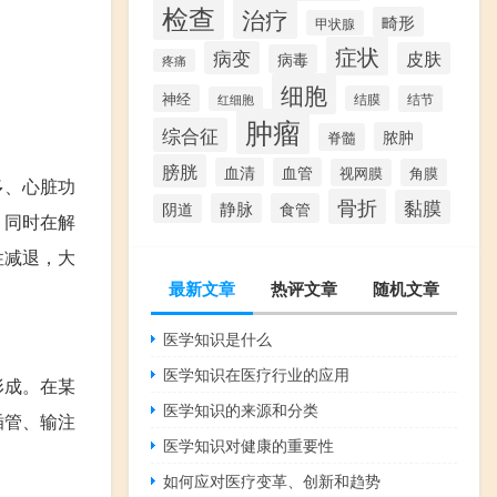
检查
治疗
畸形
甲状腺
症状
病变
皮肤
病毒
疼痛
细胞
神经
结膜
结节
红细胞
肿瘤
综合征
脓肿
脊髓
膀胱
血清
血管
视网膜
角膜
多、心脏功
骨折
黏膜
静脉
食管
阴道
，同时在解
性减退，大
最新文章
热评文章
随机文章
医学知识是什么
医学知识在医疗行业的应用
形成。在某
医学知识的来源和分类
插管、输注
医学知识对健康的重要性
。
如何应对医疗变革、创新和趋势