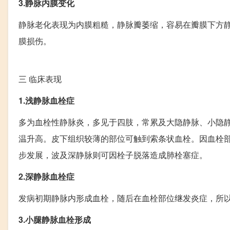
3.静脉内膜变化
静脉老化表现为内膜粗糙，静脉瓣萎缩，容易在瓣膜下方
膜损伤。
三
临床表现
1.浅静脉血栓症
多为血栓性静脉炎，多见于四肢，常累及大隐静脉、小隐
温升高。皮下组织较薄的部位可触到索条状血栓。因血栓
步发展，波及深静脉则可因栓子脱落造成肺栓塞症。
2.深静脉血栓症
发病初期静脉内形成血栓，随后在血栓部位继发炎症，所
3.小腿静脉血栓形成