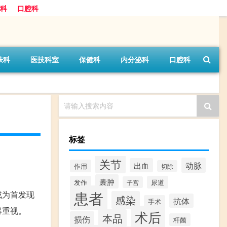
科
口腔科
肤科
医技科室
保健科
内分泌科
口腔科
请输入搜索内容
标签
关节
动脉
出血
作用
切除
囊肿
发作
尿道
子宫
患者
成为首发现
感染
抗体
手术
得重视。
术后
本品
损伤
杆菌