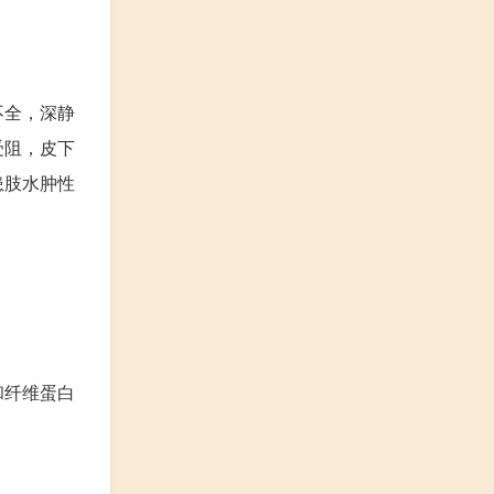
不全，深静
受阻，皮下
患肢水肿性
和纤维蛋白