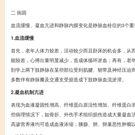
二
病因
血流缓慢、凝血亢进和静脉内膜变化是静脉血栓症的3个重
1.血流缓慢
首先，老年人体力较差，活动较少而且卧床的机会多，从
能较差，心搏出量明显减少，造成体循环淤血；再有，老
剖学上两下肢静脉在某些部位受到肌腱、韧带及神经压迫
多数伴有静脉瓣及交通支受损造成下肢静脉血流淤滞。
2.凝血机制亢进
表现为血液凝固性增高、纤维蛋白原活性增加、纤维蛋白
些病理情况下，如骨折、外伤手术组织损伤造成大量凝血
高渗营养液均可造成血液浓缩；胰腺、肺、卵巢恶性肿瘤