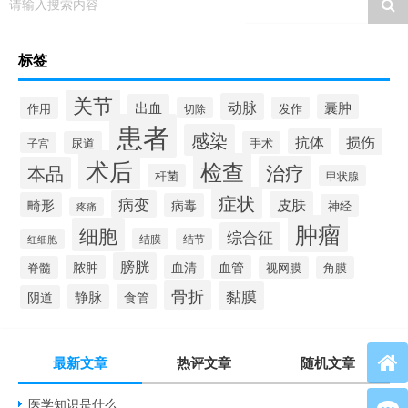
请输入搜索内容
标签
关节
动脉
出血
囊肿
作用
发作
切除
患者
感染
损伤
抗体
尿道
手术
子宫
术后
检查
治疗
本品
杆菌
甲状腺
症状
病变
皮肤
畸形
病毒
神经
疼痛
肿瘤
细胞
综合征
结膜
结节
红细胞
膀胱
脓肿
血清
血管
脊髓
视网膜
角膜
骨折
黏膜
静脉
食管
阴道
最新文章
热评文章
随机文章
医学知识是什么