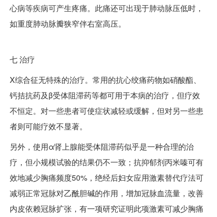
心病等疾病可产生疼痛。此痛还可出现于肺动脉压低时，
如重度肺动脉瓣狭窄伴右室高压。
七
治疗
X综合征无特殊的治疗。常用的抗心绞痛药物如硝酸酯、
钙拮抗药及β受体阻滞药等都可用于本病的治疗，但疗效
不恒定。对一些患者可使症状减轻或缓解，但对另一些患
者则可能疗效不显著。
另外，使用α肾上腺能受体阻滞药似乎是一种合理的治
疗，但小规模试验的结果仍不一致；抗抑郁剂丙米嗪可有
效地减少胸痛频度50%，绝经后妇女应用激素替代疗法可
减弱正常冠脉对乙酰胆碱的作用，增加冠脉血流量，改善
内皮依赖冠脉扩张，有一项研究证明此项激素可减少胸痛