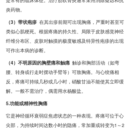
是常有的临床体征。治疗肋软骨炎通常采用消除疑虑和抗
炎药物。
（3）带状疱疹
在其出疹前期可出现胸痛，严重时甚至可
类似心肌梗死。根据疼痛的持久性、局限于皮肤感觉神经
纤维分布区、皮肤对触摸的极度敏感及特异性疱疹的出现
可作出本病的诊断。
（4）不明原因的胸壁痛和触痛
触诊和胸部活动（如弯
腰、转身或行走时摆动手臂等）可致胸痛。与心绞痛相
反，疼痛可持续几秒或几小时，硝酸甘油不能使其立即缓
解。一般不需治疗，偶需用水杨酸盐。
5.功能或精神性胸痛
它是神经循环衰弱症焦虑状态的一种表现。疼痛可位于心
尖部，为持续时间达数小时的隐痛，常加重或转变为1～2