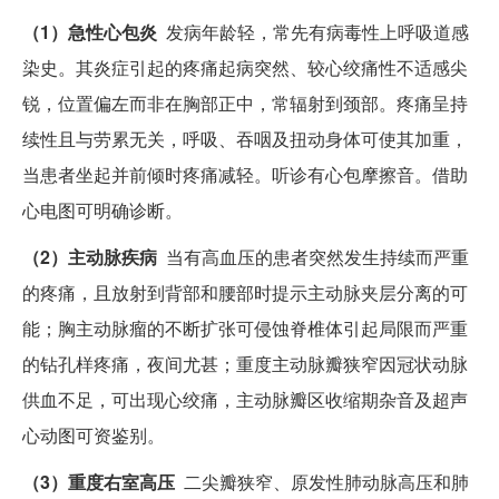
（1）急性心包炎
发病年龄轻，常先有病毒性上呼吸道感
染史。其炎症引起的疼痛起病突然、较心绞痛性不适感尖
锐，位置偏左而非在胸部正中，常辐射到颈部。疼痛呈持
续性且与劳累无关，呼吸、吞咽及扭动身体可使其加重，
当患者坐起并前倾时疼痛减轻。听诊有心包摩擦音。借助
心电图可明确诊断。
（2）主动脉疾病
当有高血压的患者突然发生持续而严重
的疼痛，且放射到背部和腰部时提示主动脉夹层分离的可
能；胸主动脉瘤的不断扩张可侵蚀脊椎体引起局限而严重
的钻孔样疼痛，夜间尤甚；重度主动脉瓣狭窄因冠状动脉
供血不足，可出现心绞痛，主动脉瓣区收缩期杂音及超声
心动图可资鉴别。
（3）重度右室高压
二尖瓣狭窄、原发性肺动脉高压和肺