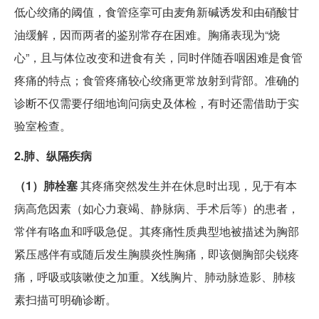
低心绞痛的阈值，食管痉挛可由麦角新碱诱发和由硝酸甘
油缓解，因而两者的鉴别常存在困难。胸痛表现为“烧
心”，且与体位改变和进食有关，同时伴随吞咽困难是食管
疼痛的特点；食管疼痛较心绞痛更常放射到背部。准确的
诊断不仅需要仔细地询问病史及体检，有时还需借助于实
验室检查。
2.肺、纵隔疾病
（1）肺栓塞
其疼痛突然发生并在休息时出现，见于有本
病高危因素（如心力衰竭、静脉病、手术后等）的患者，
常伴有咯血和呼吸急促。其疼痛性质典型地被描述为胸部
紧压感伴有或随后发生胸膜炎性胸痛，即该侧胸部尖锐疼
痛，呼吸或咳嗽使之加重。X线胸片、肺动脉造影、肺核
素扫描可明确诊断。