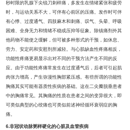
秒时限的乳腺下尖锐刀刺样痛，多发生在情绪紧张和疲劳
时，与运动关系不大，可伴有心前区的压痛。发作时可伴
有心悸、过度通气、四肢麻木和刺痛、叹气、头晕、呼吸
困难、全身无力和情绪不稳或压抑等征象。除镇痛剂外其
他药物不能使之缓解，但可被多种形式的干预，如休息、
劳力、安定药和安慰剂所减轻。与心肌缺血性疼痛相反，
功能性疼痛更易显示出对不同的干预方法产生不同的反
应。由于功能性疼痛常发生在过度通气后，后者可引起肌
肉张力增高，产生弥漫性胸部紧压感。有些所谓的功能性
胸痛其实可能有器质性疾病的基础。这在二尖瓣脱垂患者
中的胸痛常见。其胸痛的性质在患者之间的变异很大，即
可类似典型的心绞痛也可类似前述神经循环衰弱症的胸
痛。
6.非冠状动脉粥样硬化的心脏及血管疾病