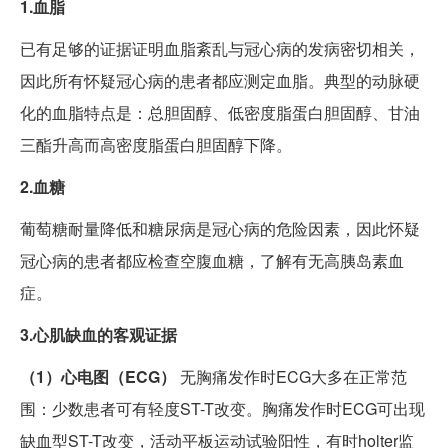
1.血脂
已有足够的证据证明血脂紊乱与冠心病的发病密切相关，
因此所有怀疑冠心病的患者都应测定血脂。典型的动脉硬
化的血脂特点是：总胆固醇、低密度脂蛋白胆固醇、甘油
三酯升高而高密度脂蛋白胆固醇下降。
2.血糖
葡萄糖耐量降低和糖尿病是冠心病的危险因素，因此怀疑
冠心病的患者都应检查空腹血糖，了解有无高胰岛素血
症。
3.心肌缺血的客观证据
（1）心电图（ECG）
无胸痛发作时ECG大多在正常范
围：少数患者可有轻度ST-T改变。胸痛发作时ECG可出现
缺血型ST-T改变，活动平板运动试验阳性，有时holter监