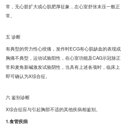
常，无心脏扩大或心肌肥厚征象，左心室舒张末压一般正
常。
五
诊断
有典型的劳力性心绞痛，发作时ECG有心肌缺血的表现或
胸痛不典型，运动试验阳性，在心室功能及CAG示冠脉正
常和麦角新碱激发试验阴性，当具有上述各项时，临床上
即可确认为X综合征。
六
鉴别诊断
X综合征应与引起胸部不适的其他疾病相鉴别。
1.食管疾病