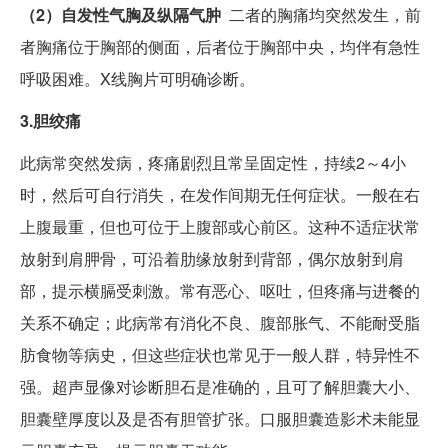
（2）自发性气胸及纵隔气肿
二者的胸痛均突然发生，前
者胸痛位于胸部的侧面，后者位于胸部中央，均伴有急性
呼吸困难。X线胸片可明确诊断。
3.胆绞痛
此病常突然发病，疼痛剧烈且常呈固定性，持续2～4小
时，然后可自行消失，在发作间期无任何症状。一般在右
上腹最重，但也可位于上腹部或心前区。这种不适症状常
放射到肩胛骨，可沿着肋缘放射到背部，偶尔放射到肩
部，提示横膈受刺激。常有恶心、呕吐，但疼痛与进餐的
关系不确定；此病常有消化不良、腹部胀气、不能耐受脂
肪食物等病史，但这些症状也常见于一般人群，特异性不
强。超声显像对诊断胆石是准确的，且可了解胆囊大小、
胆囊壁厚度以及是否有胆管扩张。口服胆囊造影术未能显