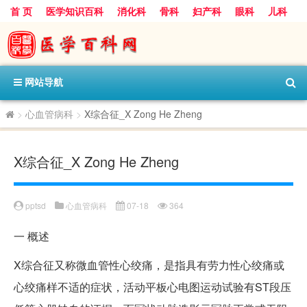
首 页
医学知识百科
消化科
骨科
妇产科
眼科
儿科
心血管病科
呼吸科
神经科
皮肤科
医技科室
保健科
内分泌科
口腔科
网站导航
>
心血管病科
>
X综合征_X Zong He Zheng
X综合征_X Zong He Zheng
pptsd
心血管病科
07-18
364
一
概述
X综合征又称微血管性心绞痛，是指具有劳力性心绞痛或
心绞痛样不适的症状，活动平板心电图运动试验有ST段压