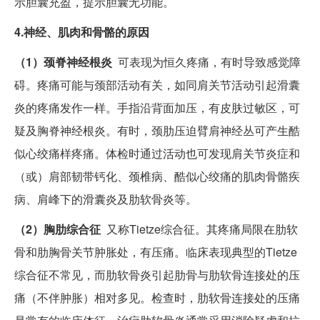
示胆囊充盈，提示胆囊无功能。
4.神经、肌肉和骨骼的原因
（1）颈脊神经根炎
可表现为恒久疼痛，有时导致感觉障
碍。疼痛可能与颈部活动有关，如同肩关节活动引起滑囊
炎的疼痛发作一样。手指沿背面加压，有皮肤过敏区，可
疑及胸脊神经根炎。有时，颈肋压迫臂肩神经丛可产生酷
似心绞痛样疼痛。体检时通过活动也可发现肩关节炎症和
（或）肩部韧带钙化、颈椎病、酷似心绞痛的肌肉骨骼疾
病、肩峰下的滑囊炎及肋软骨炎等。
（2）胸肋综合征
又称Tietze综合征。其疼痛局限在肋软
骨和肋胸骨关节肿胀处，有压痛。临床表现典型的Tietze
综合征不常见，而肋软骨炎引起肋骨与肋软骨连接处的压
痛（不伴肿胀）相对多见。检查时，肋软骨连接处的压痛