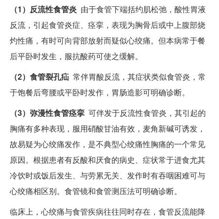
（1）反流性食管炎
由于食管下端括约肌松弛，酸性胃液
反流，引起食管炎症、痉挛，表现为胸骨后或中上腹部烧
灼性痛，有时可向背部放射而疑似心绞痛。但本病常于餐
后平卧时发生，服抗酸药可使之缓解。
（2）食管裂孔疝
常伴胃酸反流，其症状类似食管炎，常
于饱餐后弯腰或平卧时发作，胃肠造影可明确诊断。
（3）弥漫性食管痉挛
可伴发于反流性食管炎，其引起的
胸痛有多种表现，服用硝酸甘油有效，麦角新碱可诱发，
故易疑为心绞痛发作，是不典型心绞痛性胸痛的一个常见
原因。根据患者有反酸和厌食的病史、症状常于进食尤其
冷饮时或饭后发生、与劳累无关、发作时有吞咽困难可与
心绞痛相区别。食管镜和食管测压法可明确诊断。
临床上，心绞痛与食管疾病往往同时存在，食管反流能降